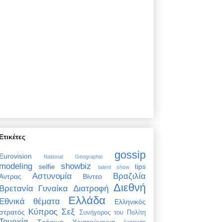
Ετικέτες
gossip
Eurovision
National Geographic
modeling
showbiz
selfie
tips
talent show
Αστυνομία
Βραζιλία
Άντρας
Βίντεο
Διεθνή
Βρετανία
Γυναίκα
Διατροφή
Ελλάδα
Εθνικά θέματα
Ελληνικός
Κύπρος
Σεξ
στρατός
Συνήγορος του Πολίτη
Τουρκία
Τρόφιμα
Χριστούγεννα