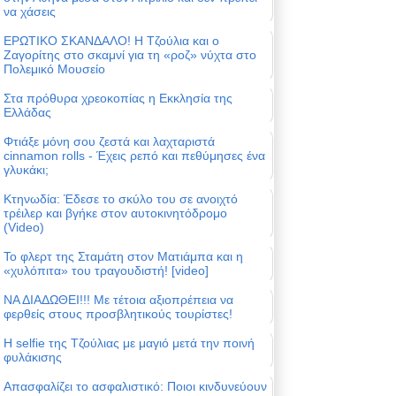
να χάσεις
ΕΡΩΤΙΚΟ ΣΚΑΝΔΑΛΟ! Η Τζούλια και ο
Ζαγορίτης στο σκαμνί για τη «ροζ» νύχτα στο
Πολεμικό Μουσείο
Στα πρόθυρα χρεοκοπίας η Εκκλησία της
Ελλάδας
Φτιάξε μόνη σου ζεστά και λαχταριστά
cinnamon rolls - Έχεις ρεπό και πεθύμησες ένα
γλυκάκι;
Κτηνωδία: Έδεσε το σκύλο του σε ανοιχτό
τρέιλερ και βγήκε στον αυτοκινητόδρομο
(Video)
Το φλερτ της Σταμάτη στον Ματιάμπα και η
«χυλόπιτα» του τραγουδιστή! [video]
ΝΑ ΔΙΑΔΩΘΕΙ!!! Με τέτοια αξιοπρέπεια να
φερθείς στους προσβλητικούς τουρίστες!
Η selfie της Τζούλιας με μαγιό μετά την ποινή
φυλάκισης
Απασφαλίζει το ασφαλιστικό: Ποιοι κινδυνεύουν