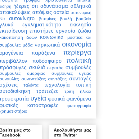
έκτακτη
ήξερες ότι
αδυνάτισμα
αθλητικά
είδηση
αποκαλύψεις
απόψεις
αστεία
αστυνομική
αυτοκίνητο
βιταμίνες
βουλή
βραβεία
βία
γλυκά
εγκληματικότητα
εκκλησία
εκπαίδευση
επιστήμες
εργασία
ζώδια
κοινωνικά
κακοποίηση ζώων
μυστικά και
οικονομία
ναρκωτικά
συμβουλές
μόδα
περίεργα
ομογένεια
παράξενα
πολιτική
περιβάλλον
ποδόσφαιρο
πρόσφυγες
σκυλιά
συμβουλές
στρατός
συμβουλές ομορφιάς
συμβουλές υγείας
συνταγές
συναυλίες
συνεντεύξεις
συντάξεις
σχέσεις
τεχνολογία
τοπική
ταλέντα
αυτοδιοίκηση
τράπεζες
τρίτη ηλικία
υγεία
τρομοκρατία
φυσικά φαινόμενα
φυσικές καταστροφές
φωτογραφία
χρηματιστήριο
Βρείτε μας στο
Ακολουθήστε μας
Facebook
στο Twitter