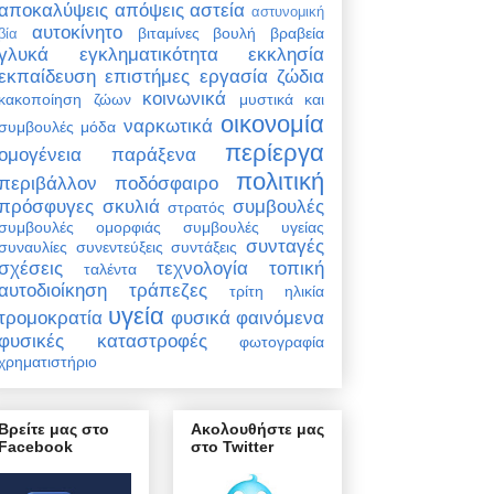
αποκαλύψεις
απόψεις
αστεία
αστυνομική
αυτοκίνητο
βιταμίνες
βουλή
βραβεία
βία
γλυκά
εγκληματικότητα
εκκλησία
εκπαίδευση
επιστήμες
εργασία
ζώδια
κοινωνικά
κακοποίηση ζώων
μυστικά και
οικονομία
ναρκωτικά
συμβουλές
μόδα
περίεργα
ομογένεια
παράξενα
πολιτική
περιβάλλον
ποδόσφαιρο
πρόσφυγες
σκυλιά
συμβουλές
στρατός
συμβουλές ομορφιάς
συμβουλές υγείας
συνταγές
συναυλίες
συνεντεύξεις
συντάξεις
σχέσεις
τεχνολογία
τοπική
ταλέντα
αυτοδιοίκηση
τράπεζες
τρίτη ηλικία
υγεία
τρομοκρατία
φυσικά φαινόμενα
φυσικές καταστροφές
φωτογραφία
χρηματιστήριο
Βρείτε μας στο
Ακολουθήστε μας
Facebook
στο Twitter