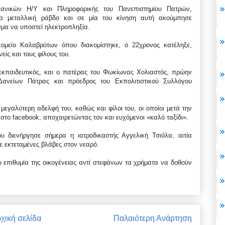
ανικών Η/Υ και Πληροφορικής του Πανεπιστημίου Πατρών,
ία μεταλλική ράβδο και σε μία του κίνηση αυτή ακούμπησε
μα να υποστεί ηλεκτροπληξία.
ομείο Καλαβρύτων όπου διακομίστηκε, ο 22χρονος κατέληξε,
είς και τους φίλους του.
, εκπαιδευτικός, και ο πατέρας του Φωκίωνας Χολιαστός, πρώην
Δανείων Πάτρας και πρόεδρος του Εκπολιτιστικού Συλλόγου
μεγαλύτερη αδελφή του, καθώς και φίλοι του, οι οποίοι μετά την
στο facebook, αποχαιρετώντας τον και ευχόμενοι «καλό ταξίδι».
 διενήργησε σήμερα η ιατροδικαστής Αγγελική Τσιόλα, αιτία
 εκτεταμένες βλάβες στον νεαρό.
ώ επιθυμία της οικογένειας αντί στεφάνων τα χρήματα να δοθούν
χική σελίδα
Παλαιότερη Ανάρτηση