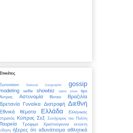
Ετικέτες
gossip
Eurovision
National Geographic
modeling
showbiz
selfie
tips
talent show
Αστυνομία
Βραζιλία
Άντρας
Βίντεο
Διεθνή
Βρετανία
Γυναίκα
Διατροφή
Ελλάδα
Εθνικά θέματα
Ελληνικός
Κύπρος
Σεξ
στρατός
Συνήγορος του Πολίτη
Τουρκία
Τρόφιμα
Χριστούγεννα
έκτακτη
ήξερες ότι
αδυνάτισμα
αθλητικά
είδηση