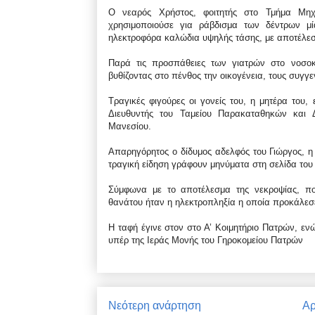
Ο νεαρός Χρήστος, φοιτητής στο Τμήμα Μηχ
χρησιμοποιούσε για ράβδισμα των δέντρων μ
ηλεκτροφόρα καλώδια υψηλής τάσης, με αποτέλεσ
Παρά τις προσπάθειες των γιατρών στο νοσοκ
βυθίζοντας στο πένθος την οικογένεια, τους συγγεν
Τραγικές φιγούρες οι γονείς του, η μητέρα του
Διευθυντής του Ταμείου Παρακαταθηκών και 
Μανεσίου.
Aπαρηγόρητος ο δίδυμος αδελφός του Γιώργος, η 
τραγική είδηση γράφουν μηνύματα στη σελίδα του 
Σύμφωνα με το αποτέλεσμα της νεκροψίας, που
θανάτου ήταν η ηλεκτροπληξία η οποία προκάλεσε
Η ταφή έγινε στον στο Α’ Κοιμητήριο Πατρών, εν
υπέρ της Ιεράς Μονής του Γηροκομείου Πατρών
Νεότερη ανάρτηση
Αρ