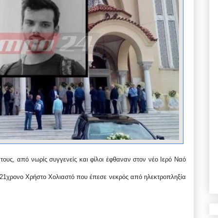
ους, από νωρίς συγγενείς και φίλοι έφθαναν στον νέο Ιερό Ναό
ν 21χρονο Χρήστο Χολιαστό που έπεσε νεκρός από ηλεκτροπληξία