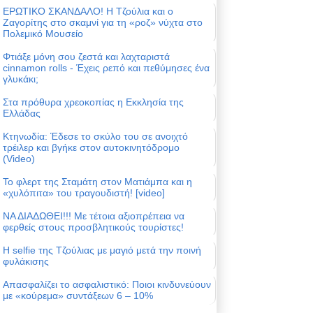
ΕΡΩΤΙΚΟ ΣΚΑΝΔΑΛΟ! Η Τζούλια και ο
Ζαγορίτης στο σκαμνί για τη «ροζ» νύχτα στο
Πολεμικό Μουσείο
Φτιάξε μόνη σου ζεστά και λαχταριστά
cinnamon rolls - Έχεις ρεπό και πεθύμησες ένα
γλυκάκι;
Στα πρόθυρα χρεοκοπίας η Εκκλησία της
Ελλάδας
Κτηνωδία: Έδεσε το σκύλο του σε ανοιχτό
τρέιλερ και βγήκε στον αυτοκινητόδρομο
(Video)
Το φλερτ της Σταμάτη στον Ματιάμπα και η
«χυλόπιτα» του τραγουδιστή! [video]
ΝΑ ΔΙΑΔΩΘΕΙ!!! Με τέτοια αξιοπρέπεια να
φερθείς στους προσβλητικούς τουρίστες!
Η selfie της Τζούλιας με μαγιό μετά την ποινή
φυλάκισης
Απασφαλίζει το ασφαλιστικό: Ποιοι κινδυνεύουν
με «κούρεμα» συντάξεων 6 – 10%