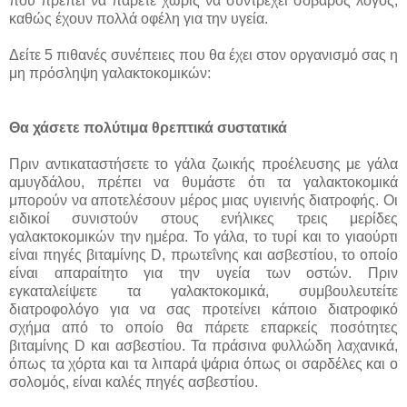
που πρέπει να πάρετε χωρίς να συντρέχει σοβαρός λόγος,
καθώς έχουν πολλά οφέλη για την υγεία.
Δείτε 5 πιθανές συνέπειες που θα έχει στον οργανισμό σας η
μη πρόσληψη γαλακτοκομικών:
Θα χάσετε πολύτιμα θρεπτικά συστατικά
Πριν αντικαταστήσετε το γάλα ζωικής προέλευσης με γάλα
αμυγδάλου, πρέπει να θυμάστε ότι τα γαλακτοκομικά
μπορούν να αποτελέσουν μέρος μιας υγιεινής διατροφής. Οι
ειδικοί συνιστούν στους ενήλικες τρεις μερίδες
γαλακτοκομικών την ημέρα. Το γάλα, το τυρί και το γιαούρτι
είναι πηγές βιταμίνης D, πρωτεΐνης και ασβεστίου, το οποίο
είναι απαραίτητο για την υγεία των οστών. Πριν
εγκαταλείψετε τα γαλακτοκομικά, συμβουλευτείτε
διατροφολόγο για να σας προτείνει κάποιο διατροφικό
σχήμα από το οποίο θα πάρετε επαρκείς ποσότητες
βιταμίνης D και ασβεστίου. Τα πράσινα φυλλώδη λαχανικά,
όπως τα χόρτα και τα λιπαρά ψάρια όπως οι σαρδέλες και ο
σολομός, είναι καλές πηγές ασβεστίου.