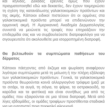
και κηλίδες. Δεκάδες έρευνες όμως που έχουν
πραγματοποιηθεί εδώ και δεκαετίες, δεν έχουν τεκμηριώσει
τη σχέση της κατανάλωσης γαλακτοκομικών προϊόντων και
της ακμής. Κάποιοι ειδικοί πιστεύουν ότι οι ορμόνες στα
γαλακτοκομικά προϊόντα μπορεί να επιδεινώνουν την
ορμονική ακμή. Η Αμερικανική Ακαδημία Δερματολογίας
συνιστά να μειώνετε τις τροφές που επηρεάζουν την
επιδερμίδα σας και να συμβουλεύεστε διατροφολόγο για να
σιγουρευτείτε ότι ακολουθείτε μια ισορροπημένη διατροφή.
Θα βελτιωθούν τα συμπτώματα παθήσεων του
δέρματος
Κάποιοι πάσχοντες από έκζεμα και ψωρίαση αναφέρουν
λιγότερα συμπτώματα μετά τη μείωση ή την πλήρη εξάλειψη
των γαλακτοκομικών προϊόντων. Γενικά, τα γαλακτοκομικά
προϊόντα θεωρούνται κοινά αλλεργιογόνα τρόφιμα (μαζί με
το σιτάρι, τα αυγά, τη σόγια, τα ψάρια, τα οστρακοειδή, τα
καρύδια και τα φιστίκια) και είναι συνήθως μια από τις
ομάδες που εξαιρούνται σε μια τέτοια διατροφή. Μετά από
λίγες εβδομάδες, οι ομάδες τροφίμων προστίθενται σταδιακά
για να εντοπιστεί ποια προκαλεί φλεγμονή.