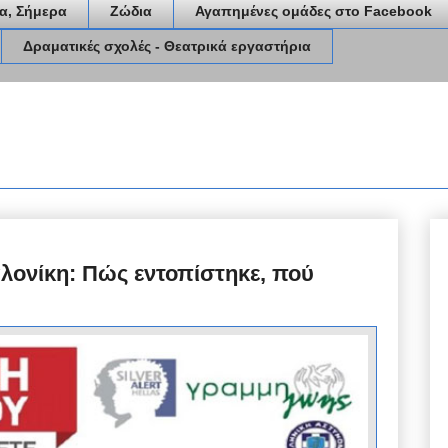
α, Σήμερα
Ζώδια
Αγαπημένες ομάδες στο Facebook
Δραματικές σχολές - Θεατρικά εργαστήρια
λονίκη: Πώς εντοπίστηκε, πού