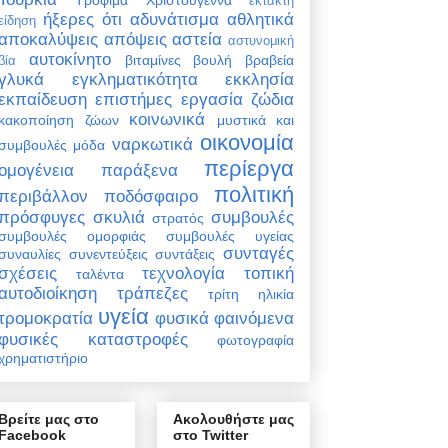
έκτακτη
ήξερες ότι
αδυνάτισμα
αθλητικά
είδηση
αποκαλύψεις
απόψεις
αστεία
αστυνομική
αυτοκίνητο
βιταμίνες
βουλή
βραβεία
βία
γλυκά
εγκληματικότητα
εκκλησία
εκπαίδευση
επιστήμες
εργασία
ζώδια
κοινωνικά
κακοποίηση ζώων
μυστικά και
οικονομία
ναρκωτικά
συμβουλές
μόδα
περίεργα
ομογένεια
παράξενα
πολιτική
περιβάλλον
ποδόσφαιρο
πρόσφυγες
σκυλιά
συμβουλές
στρατός
συμβουλές ομορφιάς
συμβουλές υγείας
συνταγές
συναυλίες
συνεντεύξεις
συντάξεις
σχέσεις
τεχνολογία
τοπική
ταλέντα
αυτοδιοίκηση
τράπεζες
τρίτη ηλικία
υγεία
τρομοκρατία
φυσικά φαινόμενα
φυσικές καταστροφές
φωτογραφία
χρηματιστήριο
Βρείτε μας στο
Ακολουθήστε μας
Facebook
στο Twitter