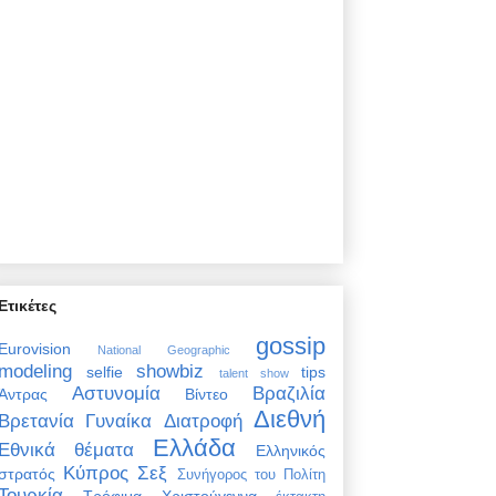
Ετικέτες
gossip
Eurovision
National Geographic
modeling
showbiz
selfie
tips
talent show
Αστυνομία
Βραζιλία
Άντρας
Βίντεο
Διεθνή
Βρετανία
Γυναίκα
Διατροφή
Ελλάδα
Εθνικά θέματα
Ελληνικός
Κύπρος
Σεξ
στρατός
Συνήγορος του Πολίτη
Τουρκία
Τρόφιμα
Χριστούγεννα