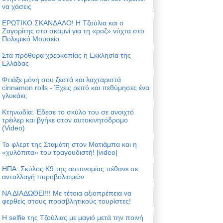
να χάσεις
ΕΡΩΤΙΚΟ ΣΚΑΝΔΑΛΟ! Η Τζούλια και ο
Ζαγορίτης στο σκαμνί για τη «ροζ» νύχτα στο
Πολεμικό Μουσείο
Στα πρόθυρα χρεοκοπίας η Εκκλησία της
Ελλάδας
Φτιάξε μόνη σου ζεστά και λαχταριστά
cinnamon rolls - Έχεις ρεπό και πεθύμησες ένα
γλυκάκι;
Κτηνωδία: Έδεσε το σκύλο του σε ανοιχτό
τρέιλερ και βγήκε στον αυτοκινητόδρομο
(Video)
Το φλερτ της Σταμάτη στον Ματιάμπα και η
«χυλόπιτα» του τραγουδιστή! [video]
ΗΠΑ: Σκύλος Κ9 της αστυνομίας πέθανε σε
ανταλλαγή πυροβολισμών
ΝΑ ΔΙΑΔΩΘΕΙ!!! Με τέτοια αξιοπρέπεια να
φερθείς στους προσβλητικούς τουρίστες!
Η selfie της Τζούλιας με μαγιό μετά την ποινή