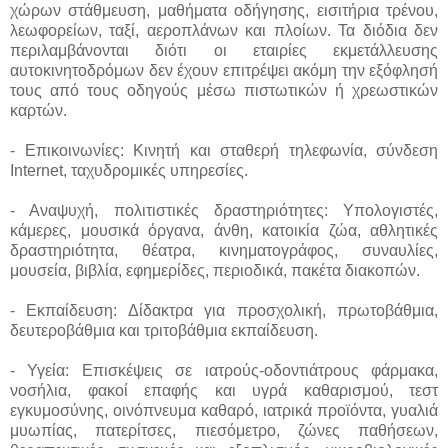
χώρων στάθμευση, μαθήματα οδήγησης, εισιτήρια τρένου,
λεωφορείων, ταξί, αεροπλάνων και πλοίων. Τα διόδια δεν
περιλαμβάνονται διότι οι εταιρίες εκμετάλλευσης
αυτοκινητοδρόμων δεν έχουν επιτρέψει ακόμη την εξόφλησή
τους από τους οδηγούς μέσω πιστωτικών ή χρεωστικών
καρτών.
- Επικοινωνίες: Κινητή και σταθερή τηλεφωνία, σύνδεση
Internet, ταχυδρομικές υπηρεσίες.
- Αναψυχή, πολιτιστικές δραστηριότητες: Υπολογιστές,
κάμερες, μουσικά όργανα, άνθη, κατοικία ζώα, αθλητικές
δραστηριότητα, θέατρα, κινηματογράφος, συναυλίες,
μουσεία, βιβλία, εφημερίδες, περιοδικά, πακέτα διακοπών.
- Εκπαίδευση: Δίδακτρα για προσχολική, πρωτοβάθμια,
δευτεροβάθμια και τριτοβάθμια εκπαίδευση.
- Υγεία: Επισκέψεις σε ιατρούς-οδοντιάτρους φάρμακα,
νοσήλια, φακοί επαφής και υγρά καθαρισμού, τεστ
εγκυμοσύνης, οινόπνευμα καθαρό, ιατρικά προϊόντα, γυαλιά
μυωπίας, πατερίτσες, πιεσόμετρο, ζώνες παθήσεων,