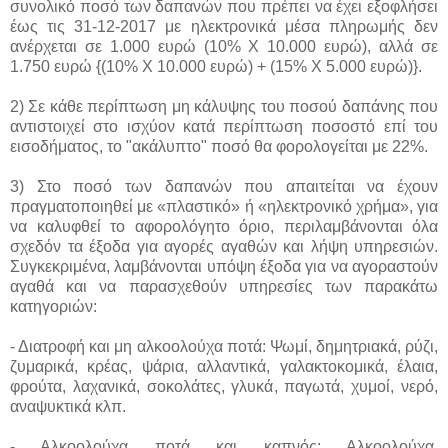
συνολικό ποσό των δαπανών που πρέπει να έχει εξοφλήσει
έως τις 31-12-2017 με ηλεκτρονικά μέσα πληρωμής δεν
ανέρχεται σε 1.000 ευρώ (10% Χ 10.000 ευρώ), αλλά σε
1.750 ευρώ {(10% Χ 10.000 ευρώ) + (15% Χ 5.000 ευρώ)}.
2) Σε κάθε περίπτωση μη κάλυψης του ποσού δαπάνης που
αντιστοιχεί στο ισχύον κατά περίπτωση ποσοστό επί του
εισοδήματος, το "ακάλυπτο" ποσό θα φορολογείται με 22%.
3) Στο ποσό των δαπανών που απαιτείται να έχουν
πραγματοποιηθεί με «πλαστικό» ή «ηλεκτρονικό χρήμα», για
να καλυφθεί το αφορολόγητο όριο, περιλαμβάνονται όλα
σχεδόν τα έξοδα για αγορές αγαθών και λήψη υπηρεσιών.
Συγκεκριμένα, λαμβάνονται υπόψη έξοδα για να αγοραστούν
αγαθά και να παρασχεθούν υπηρεσίες των παρακάτω
κατηγοριών:
- Διατροφή και μη αλκοολούχα ποτά: Ψωμί, δημητριακά, ρύζι,
ζυμαρικά, κρέας, ψάρια, αλλαντικά, γαλακτοκομικά, έλαια,
φρούτα, λαχανικά, σοκολάτες, γλυκά, παγωτά, χυμοί, νερό,
αναψυκτικά κλπ.
- Αλκοολούχα ποτά και καπνός: Αλκοολούχα,