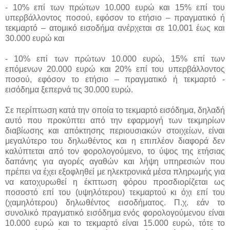
- 10% επί των πρώτων 10.000 ευρώ και 15% επί του
υπερβάλλοντος ποσού, εφόσον το ετήσιο – πραγματικό ή
τεκμαρτό – ατομικό εισοδήμα ανέρχεται σε 10.001 έως και
30.000 ευρώ και
- 10% επί των πρώτων 10.000 ευρώ, 15% επί των
επόμενων 20.000 ευρώ και 20% επί του υπερβάλλοντος
ποσού, εφόσον το ετήσιο – πραγματικό ή τεκμαρτό -
εισόδημα ξεπερνά τις 30.000 ευρώ.
Σε περίπτωση κατά την οποία το τεκμαρτό εισόδημα, δηλαδή
αυτό που προκύπτει από την εφαρμογή των τεκμηρίων
διαβίωσης και απόκτησης περιουσιακών στοιχείων, είναι
μεγαλύτερο του δηλωθέντος και η επιπλέον διαφορά δεν
καλύπτεται από τον φορολογούμενο, το ύψος της ετήσιας
δαπάνης για αγορές αγαθών και λήψη υπηρεσιών που
πρέπει να έχει εξοφληθεί με ηλεκτρονικά μέσα πληρωμής για
να κατοχυρωθεί η έκπτωση φόρου προσδιορίζεται ως
ποσοστό επί του (υψηλότερου) τεκμαρτού κι όχι επί του
(χαμηλότερου) δηλωθέντος εισοδήματος. Π.χ. εάν το
συνολικό πραγματικό εισόδημα ενός φορολογούμενου είναι
10.000 ευρώ και το τεκμαρτό είναι 15.000 ευρώ, τότε το