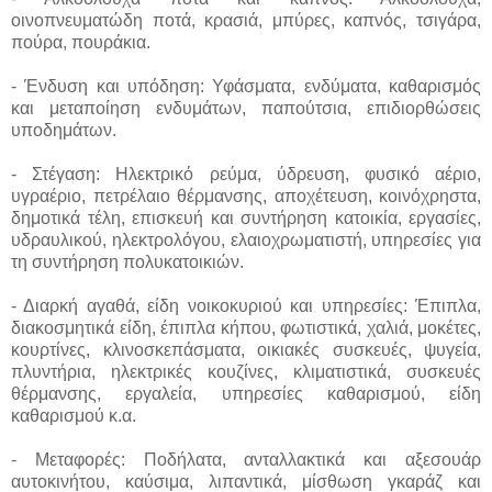
οινοπνευματώδη ποτά, κρασιά, μπύρες, καπνός, τσιγάρα,
πούρα, πουράκια.
- Ένδυση και υπόδηση: Υφάσματα, ενδύματα, καθαρισμός
και μεταποίηση ενδυμάτων, παπούτσια, επιδιορθώσεις
υποδημάτων.
- Στέγαση: Ηλεκτρικό ρεύμα, ύδρευση, φυσικό αέριο,
υγραέριο, πετρέλαιο θέρμανσης, αποχέτευση, κοινόχρηστα,
δημοτικά τέλη, επισκευή και συντήρηση κατοικία, εργασίες,
υδραυλικού, ηλεκτρολόγου, ελαιοχρωματιστή, υπηρεσίες για
τη συντήρηση πολυκατοικιών.
- Διαρκή αγαθά, είδη νοικοκυριού και υπηρεσίες: Έπιπλα,
διακοσμητικά είδη, έπιπλα κήπου, φωτιστικά, χαλιά, μοκέτες,
κουρτίνες, κλινοσκεπάσματα, οικιακές συσκευές, ψυγεία,
πλυντήρια, ηλεκτρικές κουζίνες, κλιματιστικά, συσκευές
θέρμανσης, εργαλεία, υπηρεσίες καθαρισμού, είδη
καθαρισμού κ.α.
- Μεταφορές: Ποδήλατα, ανταλλακτικά και αξεσουάρ
αυτοκινήτου, καύσιμα, λιπαντικά, μίσθωση γκαράζ και