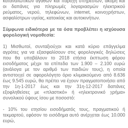
καταναλωτικών αγαθών και παροχή υπηρεσιών, ακόμη και
οι δαπάνες για πληρωμές λογαριασμών ηλεκτρικού
ρεύματος, νερού, τηλεφώνων, internet, κοινοχρήστων,
ασφαλίστρων υγείας, κατοικίας και αυτοκινήτων.
Σύμφωνα ειδικότερα με τα όσα προβλέπει η ισχύουσα
φορολογική νομοθεσία:
1) Μισθωτοί, συνταξιούχοι και κατά κύριο επάγγελμα
αγρότες για να εξασφαλίσουν στις φορολογικές δηλώσεις
που θα υποβάλουν το 2018 ετήσια έκπτωση φόρου
εισοδήματος μέχρι τα επίπεδα των 1.900 – 2.100 ευρώ
(ανάλογα με τον αριθμό των παιδιών τους), η οποία
αντιστοιχεί σε αφορολόγητο όριο κλιμακούμενο από 8.636
έως 9.545 ευρώ, θα πρέπει να έχουν πραγματοποιήσει από
την 1η-1-2017 έως και την 31η-12-2017 δαπάνες
εξοφληθείσες με «πλαστικό» ή «ηλεκτρονικό χρήμα»
συνολικού ύψους ίσου με ποσοστό:
- 10% του ετησίου εισοδήματός τους, πραγματικού ή
τεκμαρτού, εφόσον το εισόδημα αυτό ανέρχεται έως 10.000
ευρώ,