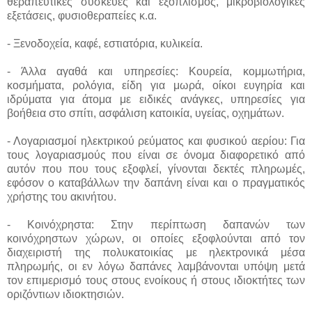
θεραπευτικές συσκευές και εξοπλισμός, μικροβιολογικές
εξετάσεις, φυσιοθεραπείες κ.α.
- Ξενοδοχεία, καφέ, εστιατόρια, κυλικεία.
- Άλλα αγαθά και υπηρεσίες: Κουρεία, κομμωτήρια,
κοσμήματα, ρολόγια, είδη για μωρά, οίκοι ευγηρία και
ιδρύματα για άτομα με ειδικές ανάγκες, υπηρεσίες για
βοήθεια στο σπίτι, ασφάλιση κατοικία, υγείας, οχημάτων.
- Λογαριασμοί ηλεκτρικού ρεύματος και φυσικού αερίου: Για
τους λογαριασμούς που είναι σε όνομα διαφορετικό από
αυτόν που που τους εξοφλεί, γίνονται δεκτές πληρωμές,
εφόσον ο καταβάλλων την δαπάνη είναι και ο πραγματικός
χρήστης του ακινήτου.
- Κοινόχρηστα: Στην περίπτωση δαπανών των
κοινόχρηστων χώρων, οι οποίες εξοφλούνται από τον
διαχειριστή της πολυκατοικίας με ηλεκτρονικά μέσα
πληρωμής, οι εν λόγω δαπάνες λαμβάνονται υπόψη μετά
τον επιμερισμό τους στους ενοίκους ή στους ιδιοκτήτες των
οριζόντιων ιδιοκτησιών.