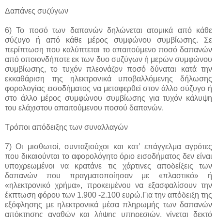
Δαπάνες συζύγων
6) Το ποσό των δαπανών δηλώνεται ατομικά από κάθε
σύζυγο ή από κάθε μέρος συμφώνου συμβίωσης. Σε
περίπτωση που καλύπτεται το απαιτούμενο ποσό δαπανών
από οποιονδήποτε εκ των δυο συζύγων ή μερών συμφώνου
συμβίωσης, το τυχόν πλεονάζον ποσό δύναται κατά την
εκκαθάριση της ηλεκτρονικά υποβαλλόμενης δήλωσης
φορολογίας εισοδήματος να μεταφερθεί στον άλλο σύζυγο ή
στο άλλο μέρος συμφώνου συμβίωσης για τυχόν κάλυψη
του ελάχιστου απαιτούμενου ποσού δαπανών.
Τρόποι απόδειξης των συναλλαγών
7) Οι μισθωτοί, συνταξιούχοι και κατ’ επάγγελμα αγρότες
που δικαιούνται το αφορολόγητο όριο εισοδήματος δεν είναι
υποχρεωμένοι να κρατάνε τις χάρτινες αποδείξεις των
δαπανών που πραγματοποίησαν με «πλαστικό» ή
«ηλεκτρονικό χρήμα», προκειμένου να εξασφαλίσουν την
έκπτωση φόρου των 1.900 -2.100 ευρώ.Για την απόδειξη της
εξόφλησης με ηλεκτρονικά μέσα πληρωμής των δαπανών
απόκτησης αγαθών και λήψης υπηρεσιών, γίνεται δεκτό