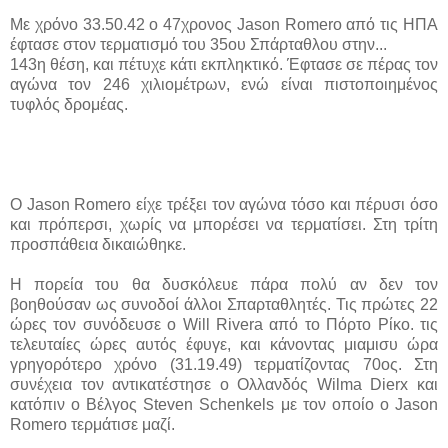
Με χρόνο 33.50.42 ο 47χρονος Jason Romero από τις ΗΠΑ
έφτασε στον τερματισμό του 35ου Σπάρταθλου στην...
143η θέση, και πέτυχε κάτι εκπληκτικό. Έφτασε σε πέρας τον
αγώνα τον 246 χιλιομέτρων, ενώ είναι πιστοποιημένος
τυφλός δρομέας.
Ο Jason Romero είχε τρέξει τον αγώνα τόσο και πέρυσι όσο
και πρόπερσι, χωρίς να μπορέσει να τερματίσει. Στη τρίτη
προσπάθεια δικαιώθηκε.
Η πορεία του θα δυσκόλευε πάρα πολύ αν δεν τον
βοηθούσαν ως συνοδοί άλλοι Σπαρταθλητές. Τις πρώτες 22
ώρες τον συνόδευσε ο Will Rivera από το Πόρτο Ρίκο. τις
τελευταίες ώρες αυτός έφυγε, και κάνοντας μιαμισυ ώρα
γρηγορότερο χρόνο (31.19.49) τερματίζοντας 70ος. Στη
συνέχεια τον αντικατέστησε ο Ολλανδός Wilma Dierx και
κατόπιν ο Βέλγος Steven Schenkels με τον οποίο ο Jason
Romero τερμάτισε μαζί.