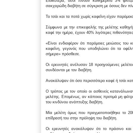
Ειδικότερα, όσοι πίνουν καθημερινά 3-4 φλιτ
σακχαρώδη διαβήτη σε σύγκριση με όσους δεν πί
Το τσάι και τα ποτά χωρίς καφεΐνη είχαν παρόμοι
Σύμφωνα με την επικεφαλής της μελέτης καθηγή
καφέ την ημέρα, έχουν 40% λιγότερες πιθανότητες
«Είναι ενδιαφέρον ότι παρόμοιες μειώσεις του 
καφεΐνη, γεγονός που υποδηλώνει ότι τα οφέλη
σήμερα» πρόσθεσε.
Οι ερευνητές ανέλυσαν 18 προηγούμενες μελέτ
συνδέονται με τον διαβήτη.
Ανακάλυψαν ότι όσο περισσότερο καφέ ή τσάι κατ
Ο τρόπος με τον οποίο οι ασθενείς κατανάλωνα
μελέτης. Επομένως, αν κάποιος προτιμά μη φιλτρ
του κινδύνου ανάπτυξης διαβήτη.
Μία μελέτη όμως που πραγματοποιήθηκε το 200
επίδρασή του στην πρόληψη του διαβήτη.
Οι ερευνητές ανακάλυψαν ότι το πράσινο και 