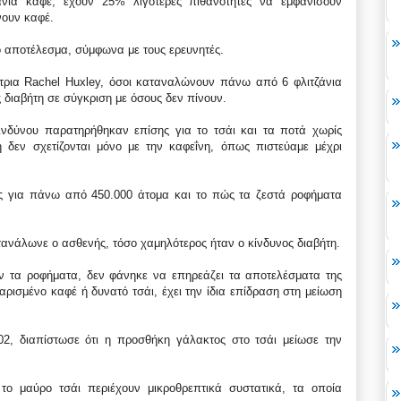
ζάνια καφέ, έχουν 25% λιγότερες πιθανότητες να εμφανίσουν
νουν καφέ.
ο αποτέλεσμα, σύμφωνα με τους ερευνητές.
τρια Rachel Huxley, όσοι καταναλώνουν πάνω από 6 φλιτζάνια
 διαβήτη σε σύγκριση με όσους δεν πίνουν.
κινδύνου παρατηρήθηκαν επίσης για το τσάι και τα ποτά χωρίς
 δεν σχετίζονται μόνο με την καφεΐνη, όπως πιστεύαμε μέχρι
ες για πάνω από 450.000 άτομα και το πώς τα ζεστά ροφήματα
ανάλωνε ο ασθενής, τόσο χαμηλότερος ήταν ο κίνδυνος διαβήτη.
ν τα ροφήματα, δεν φάνηκε να επηρεάζει τα αποτελέσματα της
αρισμένο καφέ ή δυνατό τσάι, έχει την ίδια επίδραση στη μείωση
2, διαπίστωσε ότι η προσθήκη γάλακτος στο τσάι μείωσε την
το μαύρο τσάι περιέχουν μικροθρεπτικά συστατικά, τα οποία