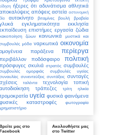
έκτακτη
ήξερες ότι
αδυνάτισμα
αθλητικά
είδηση
αποκαλύψεις
απόψεις
αστεία
αστυνομική
αυτοκίνητο
βιταμίνες
βουλή
βραβεία
βία
γλυκά
εγκληματικότητα
εκκλησία
εκπαίδευση
επιστήμες
εργασία
ζώδια
κοινωνικά
κακοποίηση ζώων
μυστικά και
οικονομία
ναρκωτικά
συμβουλές
μόδα
περίεργα
ομογένεια
παράξενα
πολιτική
περιβάλλον
ποδόσφαιρο
πρόσφυγες
σκυλιά
συμβουλές
στρατός
συμβουλές ομορφιάς
συμβουλές υγείας
συνταγές
συναυλίες
συνεντεύξεις
συντάξεις
σχέσεις
τεχνολογία
τοπική
ταλέντα
αυτοδιοίκηση
τράπεζες
τρίτη ηλικία
υγεία
τρομοκρατία
φυσικά φαινόμενα
φυσικές καταστροφές
φωτογραφία
χρηματιστήριο
Βρείτε μας στο
Ακολουθήστε μας
Facebook
στο Twitter