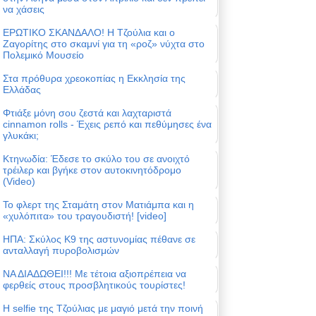
να χάσεις
ΕΡΩΤΙΚΟ ΣΚΑΝΔΑΛΟ! Η Τζούλια και ο
Ζαγορίτης στο σκαμνί για τη «ροζ» νύχτα στο
Πολεμικό Μουσείο
Στα πρόθυρα χρεοκοπίας η Εκκλησία της
Ελλάδας
Φτιάξε μόνη σου ζεστά και λαχταριστά
cinnamon rolls - Έχεις ρεπό και πεθύμησες ένα
γλυκάκι;
Κτηνωδία: Έδεσε το σκύλο του σε ανοιχτό
τρέιλερ και βγήκε στον αυτοκινητόδρομο
(Video)
Το φλερτ της Σταμάτη στον Ματιάμπα και η
«χυλόπιτα» του τραγουδιστή! [video]
ΗΠΑ: Σκύλος Κ9 της αστυνομίας πέθανε σε
ανταλλαγή πυροβολισμών
ΝΑ ΔΙΑΔΩΘΕΙ!!! Με τέτοια αξιοπρέπεια να
φερθείς στους προσβλητικούς τουρίστες!
Η selfie της Τζούλιας με μαγιό μετά την ποινή