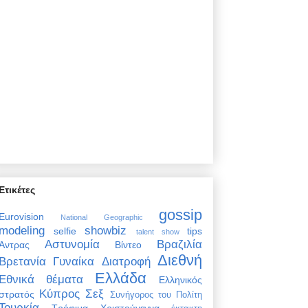
Ετικέτες
gossip
Eurovision
National Geographic
modeling
showbiz
selfie
tips
talent show
Αστυνομία
Βραζιλία
Άντρας
Βίντεο
Διεθνή
Βρετανία
Γυναίκα
Διατροφή
Ελλάδα
Εθνικά θέματα
Ελληνικός
Κύπρος
Σεξ
στρατός
Συνήγορος του Πολίτη
Τουρκία
Τρόφιμα
Χριστούγεννα