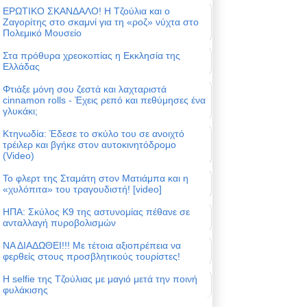
ΕΡΩΤΙΚΟ ΣΚΑΝΔΑΛΟ! Η Τζούλια και ο
Ζαγορίτης στο σκαμνί για τη «ροζ» νύχτα στο
Πολεμικό Μουσείο
Στα πρόθυρα χρεοκοπίας η Εκκλησία της
Ελλάδας
Φτιάξε μόνη σου ζεστά και λαχταριστά
cinnamon rolls - Έχεις ρεπό και πεθύμησες ένα
γλυκάκι;
Κτηνωδία: Έδεσε το σκύλο του σε ανοιχτό
τρέιλερ και βγήκε στον αυτοκινητόδρομο
(Video)
Το φλερτ της Σταμάτη στον Ματιάμπα και η
«χυλόπιτα» του τραγουδιστή! [video]
ΗΠΑ: Σκύλος Κ9 της αστυνομίας πέθανε σε
ανταλλαγή πυροβολισμών
ΝΑ ΔΙΑΔΩΘΕΙ!!! Με τέτοια αξιοπρέπεια να
φερθείς στους προσβλητικούς τουρίστες!
Η selfie της Τζούλιας με μαγιό μετά την ποινή
φυλάκισης