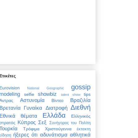
Ετικέτες
gossip
Eurovision
National Geographic
modeling
showbiz
selfie
tips
talent show
Αστυνομία
Βραζιλία
Άντρας
Βίντεο
Διεθνή
Βρετανία
Γυναίκα
Διατροφή
Ελλάδα
Εθνικά θέματα
Ελληνικός
Κύπρος
Σεξ
στρατός
Συνήγορος του Πολίτη
Τουρκία
Τρόφιμα
Χριστούγεννα
έκτακτη
ήξερες ότι
αδυνάτισμα
αθλητικά
είδηση