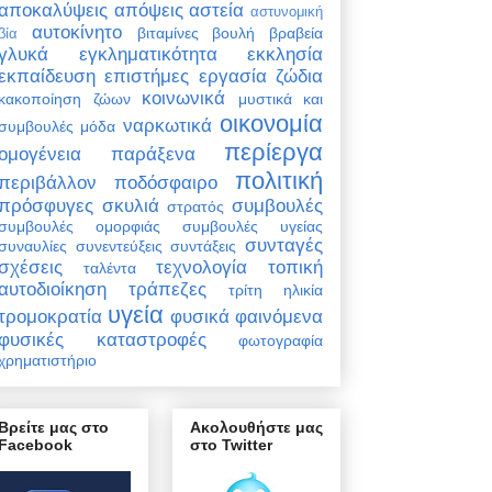
αποκαλύψεις
απόψεις
αστεία
αστυνομική
αυτοκίνητο
βιταμίνες
βουλή
βραβεία
βία
γλυκά
εγκληματικότητα
εκκλησία
εκπαίδευση
επιστήμες
εργασία
ζώδια
κοινωνικά
κακοποίηση ζώων
μυστικά και
οικονομία
ναρκωτικά
συμβουλές
μόδα
περίεργα
ομογένεια
παράξενα
πολιτική
περιβάλλον
ποδόσφαιρο
πρόσφυγες
σκυλιά
συμβουλές
στρατός
συμβουλές ομορφιάς
συμβουλές υγείας
συνταγές
συναυλίες
συνεντεύξεις
συντάξεις
σχέσεις
τεχνολογία
τοπική
ταλέντα
αυτοδιοίκηση
τράπεζες
τρίτη ηλικία
υγεία
τρομοκρατία
φυσικά φαινόμενα
φυσικές καταστροφές
φωτογραφία
χρηματιστήριο
Βρείτε μας στο
Ακολουθήστε μας
Facebook
στο Twitter