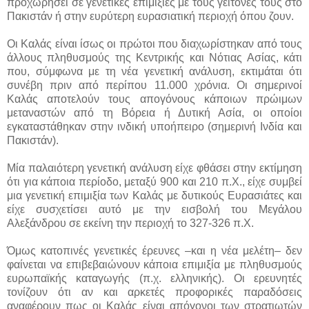
προχωρήσει σε γενετικές επιμιξίες με τους γείτονές τους στο
Πακιστάν ή στην ευρύτερη ευρασιατική περιοχή όπου ζουν.
Οι Καλάς είναι ίσως οι πρώτοι που διαχωρίστηκαν από τους
άλλους πληθυσμούς της Κεντρικής και Νότιας Ασίας, κάτι
που, σύμφωνα με τη νέα γενετική ανάλυση, εκτιμάται ότι
συνέβη πριν από περίπου 11.000 χρόνια. Οι σημερινοί
Καλάς αποτελούν τους απογόνους κάποιων πρώιμων
μεταναστών από τη Βόρεια ή Δυτική Ασία, οι οποίοι
εγκαταστάθηκαν στην ινδική υποήπειρο (σημερινή Ινδία και
Πακιστάν).
Μία παλαιότερη γενετική ανάλυση είχε φθάσει στην εκτίμηση
ότι για κάποια περίοδο, μεταξύ 900 και 210 π.Χ., είχε συμβεί
μια γενετική επιμιξία των Καλάς με δυτικούς Ευρασιάτες και
είχε συσχετίσει αυτό με την εισβολή του Μεγάλου
Αλεξάνδρου σε εκείνη την περιοχή το 327-326 π.Χ.
Όμως κατοπινές γενετικές έρευνες –και η νέα μελέτη– δεν
φαίνεται να επιβεβαιώνουν κάποια επιμιξία με πληθυσμούς
ευρωπαϊκής καταγωγής (π.χ. ελληνικής). Οι ερευνητές
τονίζουν ότι αν και αρκετές προφορικές παραδόσεις
αναφέρουν πως οι Καλάς είναι απόγονοι των στρατιωτών