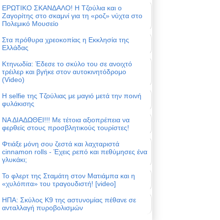
ΕΡΩΤΙΚΟ ΣΚΑΝΔΑΛΟ! Η Τζούλια και ο
Ζαγορίτης στο σκαμνί για τη «ροζ» νύχτα στο
Πολεμικό Μουσείο
Στα πρόθυρα χρεοκοπίας η Εκκλησία της
Ελλάδας
Κτηνωδία: Έδεσε το σκύλο του σε ανοιχτό
τρέιλερ και βγήκε στον αυτοκινητόδρομο
(Video)
Η selfie της Τζούλιας με μαγιό μετά την ποινή
φυλάκισης
ΝΑ ΔΙΑΔΩΘΕΙ!!! Με τέτοια αξιοπρέπεια να
φερθείς στους προσβλητικούς τουρίστες!
Φτιάξε μόνη σου ζεστά και λαχταριστά
cinnamon rolls - Έχεις ρεπό και πεθύμησες ένα
γλυκάκι;
Το φλερτ της Σταμάτη στον Ματιάμπα και η
«χυλόπιτα» του τραγουδιστή! [video]
ΗΠΑ: Σκύλος Κ9 της αστυνομίας πέθανε σε
ανταλλαγή πυροβολισμών