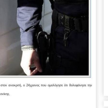
 στον ανακριτή, ο 24χρονος που ομολόγησε ότι δολοφόνησε την
ονίκης.