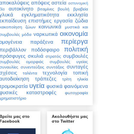
αποκαλύψεις
απόψεις
αστεία
αστυνομική
αυτοκίνητο
βιταμίνες
βουλή
βραβεία
βία
γλυκά
εγκληματικότητα
εκκλησία
εκπαίδευση
επιστήμες
εργασία
ζώδια
κοινωνικά
κακοποίηση ζώων
μυστικά και
οικονομία
ναρκωτικά
συμβουλές
μόδα
περίεργα
ομογένεια
παράξενα
πολιτική
περιβάλλον
ποδόσφαιρο
πρόσφυγες
σκυλιά
συμβουλές
στρατός
συμβουλές ομορφιάς
συμβουλές υγείας
συνταγές
συναυλίες
συνεντεύξεις
συντάξεις
σχέσεις
τεχνολογία
τοπική
ταλέντα
αυτοδιοίκηση
τράπεζες
τρίτη ηλικία
υγεία
τρομοκρατία
φυσικά φαινόμενα
φυσικές καταστροφές
φωτογραφία
χρηματιστήριο
Βρείτε μας στο
Ακολουθήστε μας
Facebook
στο Twitter