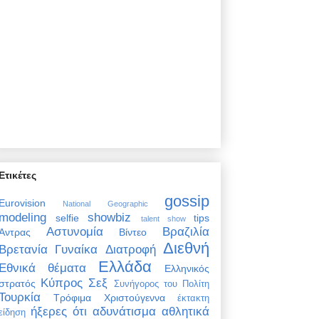
Ετικέτες
gossip
Eurovision
National Geographic
modeling
showbiz
selfie
tips
talent show
Αστυνομία
Βραζιλία
Άντρας
Βίντεο
Διεθνή
Βρετανία
Γυναίκα
Διατροφή
Ελλάδα
Εθνικά θέματα
Ελληνικός
Κύπρος
Σεξ
στρατός
Συνήγορος του Πολίτη
Τουρκία
Τρόφιμα
Χριστούγεννα
έκτακτη
ήξερες ότι
αδυνάτισμα
αθλητικά
είδηση