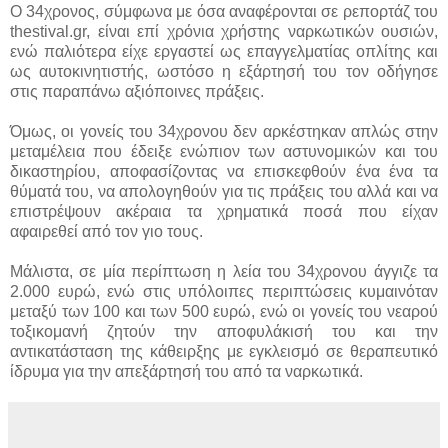
Ο 34χρονος, σύμφωνα με όσα αναφέρονται σε ρεπορτάζ του
thestival.gr, είναι επί χρόνια χρήστης ναρκωτικών ουσιών,
ενώ παλιότερα είχε εργαστεί ως επαγγελματίας οπλίτης και
ως αυτοκινητιστής, ωστόσο η εξάρτησή του τον οδήγησε
στις παραπάνω αξιόποινες πράξεις.
Όμως, οι γονείς του 34χρονου δεν αρκέστηκαν απλώς στην
μεταμέλεια που έδειξε ενώπιον των αστυνομικών και του
δικαστηρίου, αποφασίζοντας να επισκεφθούν ένα ένα τα
θύματά του, να απολογηθούν για τις πράξεις του αλλά και να
επιστρέψουν ακέραια τα χρηματικά ποσά που είχαν
αφαιρεθεί από τον γιο τους.
Μάλιστα, σε μία περίπτωση η λεία του 34χρονου άγγιζε τα
2.000 ευρώ, ενώ στις υπόλοιπες περιπτώσεις κυμαινόταν
μεταξύ των 100 και των 500 ευρώ, ενώ οι γονείς του νεαρού
τοξικομανή ζητούν την αποφυλάκισή του και την
αντικατάσταση της κάθειρξης με εγκλεισμό σε θεραπευτικό
ίδρυμα για την απεξάρτησή του από τα ναρκωτικά.