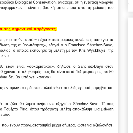
ιοδικό Biological Conservation, αναφέρει ότι η εντατική γεωργία
υτοφαρμάκων - είναι η βασική αιτία πίσω από τη μείωση του
επίσης σημαντικοί παράγοντες.
περιοριστούν, αυτό θα έχει καταστροφικές συνέπειες τόσο για τα
βίωση της ανθρωπότητας», εξηγεί ο ο Francisco Sánchez-Bayo,
ραλίας, ο οποίος εκπόνησε τη μελέτη με τον Kris Wyckhuys, της
εκίνο.
0 ετών είναι «σοκαριστικός», δήλωσε ο Sánchez-Bayo στον
0 χρόνια, ο πληθυσμός τους θα είναι κατά 1/4 μικρότερος, σε 50
ρόνια δεν θα υπάρχει κανένα».
ας εντόμων αφορά στα πολυάριθμα πουλιά, ερπετά, αμφίβια και
ά τα ζώα θα λιμοκτονήσουν» εξηγεί ο Sánchez-Bayo. Τέτοιες
το Πουέρτο Ρίκο, όπου πρόσφατη μελέτη αποκάλυψε μια μείωση
 ετών.
ς που έχουν πραγματοποιηθεί μέχρι σήμερα, ώστε να αξιολογήσει