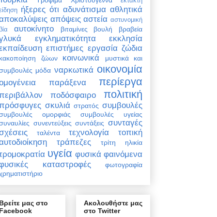
έκτακτη
ήξερες ότι
αδυνάτισμα
αθλητικά
είδηση
αποκαλύψεις
απόψεις
αστεία
αστυνομική
αυτοκίνητο
βιταμίνες
βουλή
βραβεία
βία
γλυκά
εγκληματικότητα
εκκλησία
εκπαίδευση
επιστήμες
εργασία
ζώδια
κοινωνικά
κακοποίηση ζώων
μυστικά και
οικονομία
ναρκωτικά
συμβουλές
μόδα
περίεργα
ομογένεια
παράξενα
πολιτική
περιβάλλον
ποδόσφαιρο
πρόσφυγες
σκυλιά
συμβουλές
στρατός
συμβουλές ομορφιάς
συμβουλές υγείας
συνταγές
συναυλίες
συνεντεύξεις
συντάξεις
σχέσεις
τεχνολογία
τοπική
ταλέντα
αυτοδιοίκηση
τράπεζες
τρίτη ηλικία
υγεία
τρομοκρατία
φυσικά φαινόμενα
φυσικές καταστροφές
φωτογραφία
χρηματιστήριο
Βρείτε μας στο
Ακολουθήστε μας
Facebook
στο Twitter