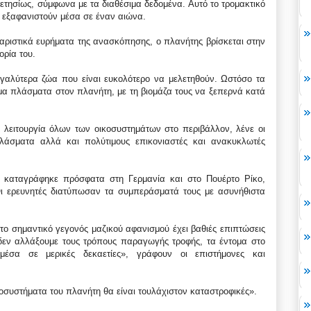
ετησίως, σύμφωνα με τα διαθέσιμα δεδομένα. Αυτό το τρομακτικό
 εξαφανιστούν μέσα σε έναν αιώνα.
αριστικά ευρήματα της ανασκόπησης, ο πλανήτης βρίσκεται στην
ορία του.
εγαλύτερα ζώα που είναι ευκολότερο να μελετηθούν. Ωστόσο τα
θμα πλάσματα στον πλανήτη, με τη βιομάζα τους να ξεπερνά κατά
 λειτουργία όλων των οικοσυστημάτων στο περιβάλλον, λένε οι
λάσματα αλλά και πολύτιμους επικονιαστές και ανακυκλωτές
 καταγράφηκε πρόσφατα στη Γερμανία και στο Πουέρτο Ρίκο,
Οι ερευνητές διατύπωσαν τα συμπεράσματά τους με ασυνήθιστα
κτο σημαντικό γεγονός μαζικού αφανισμού έχει βαθιές επιπτώσεις
 δεν αλλάξουμε τους τρόπους παραγωγής τροφής, τα έντομα στο
μέσα σε μερικές δεκαετίες», γράφουν οι επιστήμονες και
ικοσυστήματα του πλανήτη θα είναι τουλάχιστον καταστροφικές».