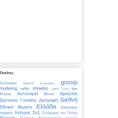
Ετικέτες
gossip
Eurovision
National Geographic
modeling
showbiz
selfie
tips
talent show
Αστυνομία
Βραζιλία
Άντρας
Βίντεο
Διεθνή
Βρετανία
Γυναίκα
Διατροφή
Ελλάδα
Εθνικά θέματα
Ελληνικός
Κύπρος
Σεξ
στρατός
Συνήγορος του Πολίτη
Τουρκία
Τρόφιμα
Χριστούγεννα