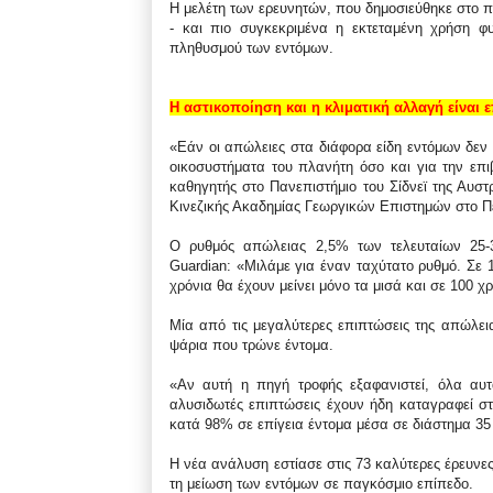
Η μελέτη των ερευνητών, που δημοσιεύθηκε στο περ
- και πιο συγκεκριμένα η εκτεταμένη χρήση φ
πληθυσμού των εντόμων.
Η αστικοποίηση και η κλιματική αλλαγή είναι 
«Εάν οι απώλειες στα διάφορα είδη εντόμων δεν 
οικοσυστήματα του πλανήτη όσο και για την επι
καθηγητής στο Πανεπιστήμιο του Σίδνεϊ της Αυστ
Κινεζικής Ακαδημίας Γεωργικών Επιστημών στο Π
Ο ρυθμός απώλειας 2,5% των τελευταίων 25-3
Guardian: «Μιλάμε για έναν ταχύτατο ρυθμό. Σε 1
χρόνια θα έχουν μείνει μόνο τα μισά και σε 100 χ
Μία από τις μεγαλύτερες επιπτώσεις της απώλει
ψάρια που τρώνε έντομα.
«Αν αυτή η πηγή τροφής εξαφανιστεί, όλα αυτ
αλυσιδωτές επιπτώσεις έχουν ήδη καταγραφεί σ
κατά 98% σε επίγεια έντομα μέσα σε διάστημα 35
Η νέα ανάλυση εστίασε στις 73 καλύτερες έρευνε
τη μείωση των εντόμων σε παγκόσμιο επίπεδο.