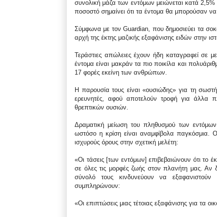
συνολική μάζα των εντόμων μειώνεται κατά 2,5% 
ποσοστό σημαίνει ότι τα έντομα θα μπορούσαν να
Σύμφωνα με τον Guardian, που δημοσιεύει τα σοκ
αρχή της έκτης μαζικής εξαφάνισης ειδών στην ιστ
Τεράστιες απώλειες έχουν ήδη καταγραφεί σε μ
έντομα είναι μακράν τα πιο ποικίλα και πολυάρι
17 φορές εκείνη των ανθρώπων.
Η παρουσία τους είναι «ουσιώδης» για τη σωστή
ερευνητές, αφού αποτελούν τροφή για άλλα π
θρεπτικών ουσιών.
Δραματική μείωση του πληθυσμού των εντόμων
ωστόσο η κρίση είναι αναμφίβολα παγκόσμια. 
ισχυρούς όρους στην σχετική μελέτη:
«Οι τάσεις [των εντόμων] επιβεβαιώνουν ότι το έ
σε όλες τις μορφές ζωής στον πλανήτη μας. Αν
σύνολό τους κινδυνεύουν να εξαφανιστούν 
συμπληρώνουν:
«Οι επιπτώσεις μιας τέτοιας εξαφάνισης για τα ο