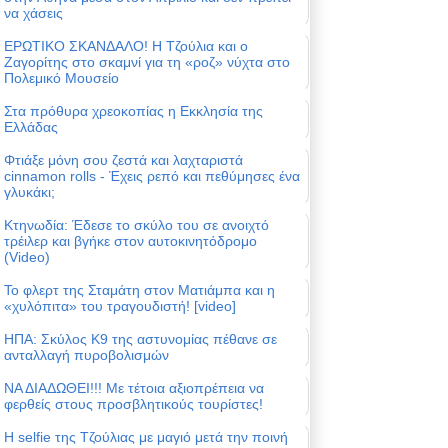
να χάσεις
ΕΡΩΤΙΚΟ ΣΚΑΝΔΑΛΟ! Η Τζούλια και ο
Ζαγορίτης στο σκαμνί για τη «ροζ» νύχτα στο
Πολεμικό Μουσείο
Στα πρόθυρα χρεοκοπίας η Εκκλησία της
Ελλάδας
Φτιάξε μόνη σου ζεστά και λαχταριστά
cinnamon rolls - Έχεις ρεπό και πεθύμησες ένα
γλυκάκι;
Κτηνωδία: Έδεσε το σκύλο του σε ανοιχτό
τρέιλερ και βγήκε στον αυτοκινητόδρομο
(Video)
Το φλερτ της Σταμάτη στον Ματιάμπα και η
«χυλόπιτα» του τραγουδιστή! [video]
ΗΠΑ: Σκύλος Κ9 της αστυνομίας πέθανε σε
ανταλλαγή πυροβολισμών
ΝΑ ΔΙΑΔΩΘΕΙ!!! Με τέτοια αξιοπρέπεια να
φερθείς στους προσβλητικούς τουρίστες!
Η selfie της Τζούλιας με μαγιό μετά την ποινή