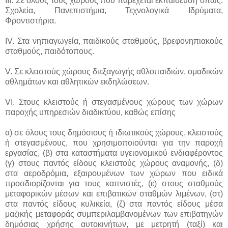
III. Σε όλους τους χώρους που παρέχεται εκπαίδευση όπως:
Σχολεία, Πανεπιστήμια, Τεχνολογικά Ιδρύματα,
Φροντιστήρια.
IV. Στα νηπιαγωγεία, παιδικούς σταθμούς, βρεφονηπιακούς
σταθμούς, παιδότοπους.
V. Σε κλειστούς χώρους διεξαγωγής αθλοπαιδιών, ομαδικών
αθλημάτων και αθλητικών εκδηλώσεων.
VI. Στους κλειστούς ή στεγασμένους χώρους των χώρων
παροχής υπηρεσιών διαδικτύου, καθώς επίσης
α) σε όλους τους δημόσιους ή ιδιωτικούς χώρους, κλειστούς
ή στεγασμένους, που χρησιμοποιούνται για την παροχή
εργασίας, (β) στα καταστήματα υγειονομικού ενδιαφέροντος
(γ) στους παντός είδους κλειστούς χώρους αναμονής, (δ)
στα αεροδρόμια, εξαιρουμένων των χώρων που ειδικά
προσδιορίζονται για τους καπνιστές, (ε) στους σταθμούς
μεταφορικών μέσων και επιβατικών σταθμών λιμένων, (στ)
στα παντός είδους κυλικεία, (ζ) στα παντός είδους μέσα
μαζικής μεταφοράς συμπεριλαμβανομένων των επιβατηγών
δημόσιας χρήσης αυτοκινήτων, με μετρητή (ταξί) και