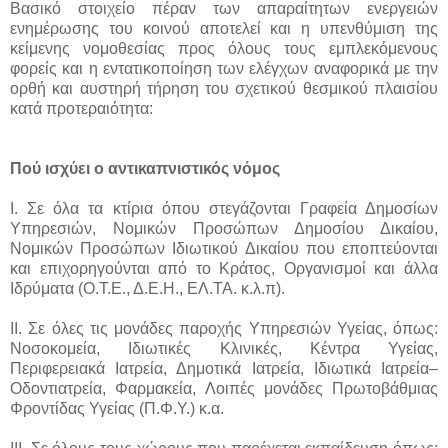
Βασικό στοιχείο πέραν των απαραίτητων ενεργειών
ενημέρωσης του κοινού αποτελεί και η υπενθύμιση της
κείμενης νομοθεσίας προς όλους τους εμπλεκόμενους
φορείς και η εντατικοποίηση των ελέγχων αναφορικά με την
ορθή και αυστηρή τήρηση του σχετικού θεσμικού πλαισίου
κατά προτεραιότητα:
Πού ισχύει ο αντικαπνιστικός νόμος
Ι. Σε όλα τα κτίρια όπου στεγάζονται Γραφεία Δημοσίων
Υπηρεσιών, Νομικών Προσώπων Δημοσίου Δικαίου,
Νομικών Προσώπων Ιδιωτικού Δικαίου που εποπτεύονται
και επιχορηγούνται από το Κράτος, Οργανισμοί και άλλα
Ιδρύματα (Ο.Τ.Ε., Δ.Ε.Η., ΕΛ.ΤΑ. κ.λ.π).
II. Σε όλες τις μονάδες παροχής Υπηρεσιών Υγείας, όπως:
Νοσοκομεία, Ιδιωτικές Κλινικές, Κέντρα Υγείας,
Περιφερειακά Ιατρεία, Δημοτικά Ιατρεία, Ιδιωτικά Ιατρεία–
Οδοντιατρεία, Φαρμακεία, Λοιπές μονάδες Πρωτοβάθμιας
Φροντίδας Υγείας (Π.Φ.Υ.) κ.α.