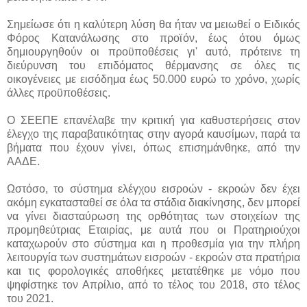
Σημείωσε ότι η καλύτερη λύση θα ήταν να μειωθεί ο Ειδικός
Φόρος Κατανάλωσης στο προϊόν, έως ότου όμως
δημιουργηθούν οι προϋποθέσεις γι' αυτό, πρότεινε τη
διεύρυνση του επιδόματος θέρμανσης σε όλες τις
οικογένειες με εισόδημα έως 50.000 ευρώ το χρόνο, χωρίς
άλλες προϋποθέσεις.
Ο ΣΕΕΠΕ επανέλαβε την κριτική για καθυστερήσεις στον
έλεγχο της παραβατικότητας στην αγορά καυσίμων, παρά τα
βήματα που έχουν γίνει, όπως επισημάνθηκε, από την
ΑΑΔΕ.
Ωστόσο, το σύστημα ελέγχου εισροών - εκροών δεν έχει
ακόμη εγκατασταθεί σε όλα τα στάδια διακίνησης, δεν μπορεί
να γίνει διασταύρωση της ορθότητας των στοιχείων της
προμηθεύτριας Εταιρίας, με αυτά που οι Πρατηριούχοι
καταχωρούν στο σύστημα και η προθεσμία για την πλήρη
λειτουργία των συστημάτων εισροών - εκροών στα πρατήρια
και τις φορολογικές αποθήκες μετατέθηκε με νόμο που
ψηφίστηκε τον Απρίλιο, από το τέλος του 2018, στο τέλος
του 2021.