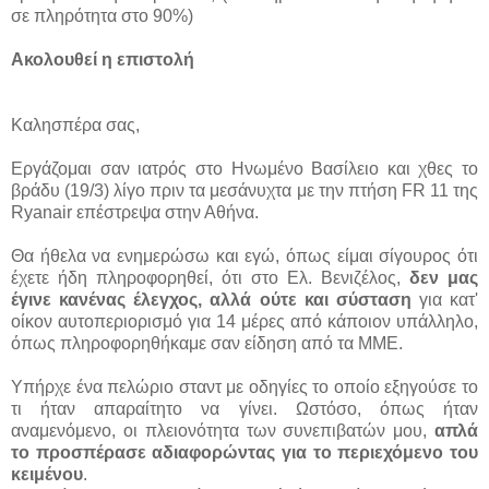
σε πληρότητα στο 90%)
Ακολουθεί η επιστολή
Καλησπέρα σας,
Εργάζομαι σαν ιατρός στο Ηνωμένο Βασίλειο και χθες το
βράδυ (19/3) λίγο πριν τα μεσάνυχτα με την πτήση FR 11 της
Ryanair επέστρεψα στην Αθήνα.
Θα ήθελα να ενημερώσω και εγώ, όπως είμαι σίγουρος ότι
έχετε ήδη πληροφορηθεί, ότι στο Ελ. Βενιζέλος,
δεν μας
έγινε κανένας έλεγχος, αλλά ούτε και σύσταση
για κατ'
οίκον αυτοπεριορισμό για 14 μέρες από κάποιον υπάλληλο,
όπως πληροφορηθήκαμε σαν είδηση από τα ΜΜΕ.
Υπήρχε ένα πελώριο σταντ με οδηγίες το οποίο εξηγούσε το
τι ήταν απαραίτητο να γίνει. Ωστόσο, όπως ήταν
αναμενόμενο, οι πλειονότητα των συνεπιβατών μου,
απλά
το προσπέρασε αδιαφορώντας για το περιεχόμενο του
κειμένου
.