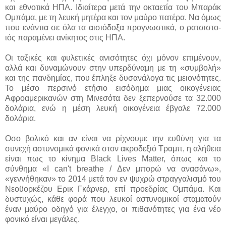
και εθνοτικά ΗΠΑ. Ιδιαίτερα μετά την οκταετία του Μπαράκ
Ομπάμα, με τη λευκή μητέρα και τον μαύρο πατέρα. Να όμως
που ενάντια σε
όλα τα αισιόδοξα προγνωστικά, ο ρατσιστο-
ιός παραμένει ανίκητος στις ΗΠΑ.
Οι ταξικές και φυλετικές ανισότητες όχι μόνον επιμένουν,
αλλά και δυναμώνουν στην υπερδύναμη με τη «συμβολή»
και της πανδημίας, που έπληξε δυσανάλογα τις μειονότητες.
Το μέσο περσινό ετήσιο εισόδημα μιας οικογένειας
Αφροαμερικανών στη Μινεσότα δεν ξεπερνούσε τα 32.000
δολάρια, ενώ η μέση λευκή οικογένεια έβγαλε 72.000
δολάρια.
Οσο βολικό και αν είναι να ρίχνουμε την ευθύνη για τα
συνεχή αστυνομικά φονικά στον ακροδεξιό Τραμπ, η αλήθεια
είναι πως το κίνημα Black Lives Matter, όπως και το
σύνθημα «I can't breathe / Δεν μπορώ να ανασάνω»,
«γεννήθηκαν» το 2014 μετά τον εν ψυχρώ στραγγαλισμό του
Νεοϋορκέζου Ερικ Γκάρνερ, επί προεδρίας Ομπάμα. Και
δυστυχώς, κάθε φορά που λευκοί αστυνομικοί σταματούν
έναν μαύρο οδηγό για έλεγχο, οι πιθανότητες για ένα νέο
φονικό είναι μεγάλες.