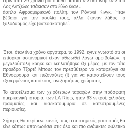
Πριν από 29 χρόνια μια ομάδα ρατσιστών αστυνομικών του
Λος Αντζελες τσάκισαν στο ξύλο έναν ...
άοπλο Αφροαμερικανό πολίτη, τον Ρόντνεϊ Κινγκ. Ήταν
βέβαιοι για την ασυλία τους, αλλά έκαναν λάθος: ο
ξυλοδαρμός είχε βιντεοσκοπηθεί.
Έτσι, όταν ένα χρόνο αργότερα, το 1992, έγινε γνωστό ότι οι
επίορκοι αστυνομικοί είχαν αθωωθεί λόγω αμφιβολιών, η
μεγαλούπολη κάηκε και λεηλατήθηκε έξι μέρες, με τον τότε
πρόεδρο Τζορτζ Μπους τον πρεσβύτερο να καταφεύγει σε
Εθνοφρουρά και πεζοναύτες (!) για να καταστείλουν τους
εξεγερμένους κατοίκους, ανεξαρτήτως χρώματος.
Το αποτέλεσμα των χειρότερων ταραχών στην πρόσφατη
αμερικανική ιστορία, των LA Riots, ήταν 63 νεκροί, χιλιάδες
τραυματίες και δισεκατομμύρια σε κατεστραμμένες
περιουσίες.
Σήμερα, θα περίμενε κανείς πως ο συστημικός ρατσισμός θα
είχε κάπως υποχωρήσει στις όλο και πιο ανάμικτες φυλετικά