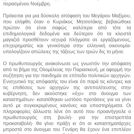
περασμένου Νοέμβρη.
Πρόκειται για μια δύσκολη απόφαση του Μεγάρου Μαξίμου,
που ελήφθη όταν ο Κυριάκος Μητσοτάκης βεβαιώθηκε
πρώτον ότι είναι σαφώς καλύτερα από τότε τα
επιδημιολογικά δεδομένα και δεύτερον ότι τα κλειστά
μαγαζιά προσθέτουν ισχυρά πλήγματα σε εργαζόμενους,
επιχειρηματίες και γενικότερα στην ελληνική οικονομία-
υπολογίζουν απώλειες της τάξεως των τριών δις το μήνα.
Ο πρωθυπουργός ανακοίνωσε ως γνωστόν την απόφαση
από το βήμα της Ολομέλειας την Παρασκευή, με αφορμή την
συζήτηση για την πανδημία σε επίπεδο πολιτικών αρχηγών.
Ενισχυτικό της απόφασής του είναι ότι παρά τις κόντρες και
τις επιθέσεις των αρχηγών της αντιπολίτευσης στην
κυβέρνηση, δεν ακούστηκε «όχι» στο άνοιγμα των
καταστημάτων- κατατέθηκαν ωστόσο προτάσεις για να γίνει
αυτό με συγκεκριμένους κανόνες και υποστηρίγματα. Οι
πληροφορίες άλλωστε λένε ότι αυτό που προανήγγειλε ο
πρωθυπουργός στη βουλή- για την επιστρεπτέα
προκαταβολή- θα γίνει πράξη κι ότι οι καταστηματάρχες
μπροστά στο άνοιγμα του Γενάρη θα έχουν ένα επιπλέον