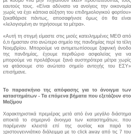
με κόσμο «να μην πηγαίνουν εκεί» προστατεύοντας τους
εαυτούς τους. «Είναι αδύνατο να ανοίγεις την οικονομία
χωρίς να έχει κάποια αύξηση του επιδημιολογικού φορτίου»
ξεκαθάρισε πάντως, αποσαφήνισε όμως ότι θα είναι
«λελογισμένη αν τηρήσουμε τα μέτρα».
«Αυτή τη στιγμή είμαστε στις μισές κατειλημμένες ΜΕΘ από
ό,τι ήμασταν στο ανώτερο σημείο της πανδημίας περί τα τέλη
Νοεμβρίου. Μπορούμε να αντιμετωπίσουμε ξαφνική άνοδο
της πανδημίας, έχουμε περιθώριο ασφαλείας για να
μπορούμε να προλάβουμε ξανά αυστηρότερα μέτρα χωρίς
να φτάσουμε στο ανώτατο σημείο αντοχής του ΕΣΥ»
επισήμανε.
Το παρασκήνιο της απόφασης για το άνοιγμα των
καταστημάτων - Τα επόμενα βήματα που εξετάζουν στο
Μαξίμου
Χαρακτηριστικά πρεμιέρας μετά από ένα μεγάλο διάστημα
αποκτά το σημερινό άνοιγμα των καταστημάτων, που
παρέμεναν κλειστά επί της ουσίας και παρά το
χριστουγεννιάτικο διάλειμμα με το click away από τις 7 του