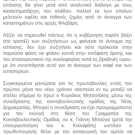
εστίασης θα γίνει μετά από αναλυτικό διάλογο με τους
καταστηματάρχες του κλάδου- πολλοί εκ των οποίων
μελετούν οφέλη και πιθανές ζημίες από το άνοιγμα των
καταστημάτων στις αρχές Φλεβάρη.
Αξίζει να σημειωθεί πάντως ότι η κυβέρνηση παρότι βάζει
στο τραπέζι των συζητήσεων ως φαίνεται το άνοιγμα της
εστίασης, δεν έχει συζητήσει και ούτε πρόκειται στην
παρούσα φάση να φτάσει κοντά στην απόφαση άρσης και
του απαγορευτικού της κυκλοφορίας κατά τις βραδινές ώρες-
με ότι συνεπάγεται αυτό για το άνοιγμα των καφέ και των
εστιατορίων.
Συγκεκριμένα μηνύματα για τις πρωτοβουλίες εντός του
πρώτου μήνα του νέου χρόνου σκοπεύει εν τω μεταξύ να
στείλει σήμερα το πρωί ο Κυριάκος Μητσοτάκης μέσω της
συνεδρίασης της κοινοβουλευτικής ομάδας της Νέας
Δημοκρατίας. Μπορεί η συνεδρίαση να έχει προγραμματιστεί
για την εκλογή στη θέση του Γραμματέα της
Κοινοβουλευτικής Ομάδας ου κ. Γιάννη Μπούγα (μετά την
υπουργοποίηση του κ. Καλαφάτη) ωστόσο ο
πρωθυπουργός θέλει με την εισαγωγική του ομιλία να