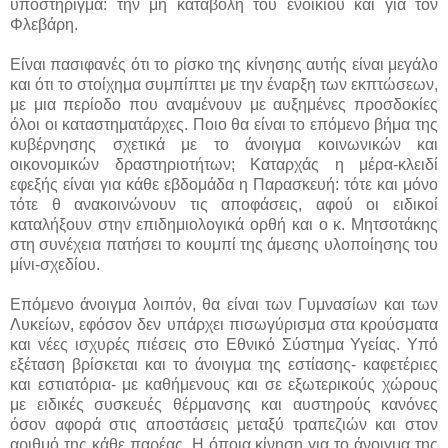
υποστήριγμα: την μη καταβολή του ενοικίου και για τον
Φλεβάρη.
Είναι πασιφανές ότι το ρίσκο της κίνησης αυτής είναι μεγάλο
και ότι το στοίχημα συμπίπτει με την έναρξη των εκπτώσεων,
με μια περίοδο που αναμένουν με αυξημένες προσδοκίες
όλοι οι καταστηματάρχες. Ποιο θα είναι το επόμενο βήμα της
κυβέρνησης σχετικά με το άνοιγμα κοινωνικών και
οικονομικών δραστηριοτήτων; Καταρχάς η μέρα-κλειδί
εφεξής είναι για κάθε εβδομάδα η Παρασκευή: τότε και μόνο
τότε θ ανακοινώνουν τις αποφάσεις, αφού οι ειδικοί
καταλήξουν στην επιδημιολογικά ορθή και ο κ. Μητσοτάκης
στη συνέχεια πατήσει το κουμπί της άμεσης υλοποίησης του
μίνι-σχεδίου.
Επόμενο άνοιγμα λοιπόν, θα είναι των Γυμνασίων και των
Λυκείων, εφόσον δεν υπάρχει πισωγύρισμα στα κρούσματα
και νέες ισχυρές πιέσεις στο Εθνικό Σύστημα Υγείας. Υπό
εξέταση βρίσκεται και το άνοιγμα της εστίασης- καφετέριες
και εστιατόρια- με καθήμενους και σε εξωτερικούς χώρους
με ειδικές συσκευές θέρμανσης και αυστηρούς κανόνες
όσον αφορά στις αποστάσεις μεταξύ τραπεζιών και στον
αριθμό της κάθε παρέας. Η όποια κίνηση για το άνοιγμα της