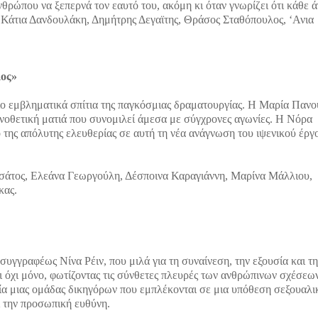
νθρώπου να ξεπερνά τον εαυτό του, ακόμη κι όταν γνωρίζει ότι κάθε 
, Κάτια Δανδουλάκη, Δημήτρης Δεγαϊτης, Θράσος Σταθόπουλος, ‘Ανια
λος»
ιο εμβληματικά σπίτια της παγκόσμιας δραματουργίας. Η Μαρία Πανο
νοθετική ματιά που συνομιλεί άμεσα με σύγχρονες αγωνίες. Η Νόρα
της απόλυτης ελευθερίας σε αυτή τη νέα ανάγνωση του ιψενικού έργ
τσάτος, Ελεάνα Γεωργούλη, Δέσποινα Καραγιάννη, Μαρίνα Μάλλιου,
κας.
υγγραφέως Νίνα Ρέιν, που μιλά για τη συναίνεση, την εξουσία και τη
ι όχι μόνο, φωτίζοντας τις σύνθετες πλευρές των ανθρώπινων σχέσεων
ία μιας ομάδας δικηγόρων που εμπλέκονται σε μια υπόθεση σεξουαλι
αι την προσωπική ευθύνη.