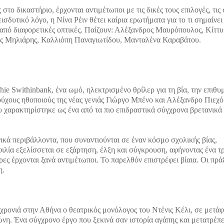
το δικαστήριο, έρχονται αντιμέτωποι με τις δικές τους επιλογές, τις 
ισδυτικό λόγο, η Νίνα Ρέιν θέτει καίρια ερωτήματα για το τι σημαίνει
 από διαφορετικές οπτικές. Παίζουν: Αλέξανδρος Μαυρόπουλος, Κίττυ
ος Μηλιάρης, Καλλιόπη Παναγιωτίδου, Μανταλένα Καραβάτου.
e Swithinbank, ένα ωμό, ηλεκτρισμένο θρίλερ για τη βία, την επιθυμ
ούχους ηθοποιούς της νέας γενιάς Γιώργο Μπένο και Αλέξανδρο Πιεχό
 χαρακτηρίστηκε ως ένα από τα πιο επιδραστικά σύγχρονα βρετανικά 
ικά περιβάλλοντα, που συναντιούνται σε έναν κόσμο σχολικής βίας,
φιλία εξελίσσεται σε εξάρτηση, έλξη και σύγκρουση, αφήνοντας ένα 
ες έρχονται ξανά αντιμέτωποι. Το παρελθόν επιστρέφει βίαια. Οι πρά
η.
η χρονιά στην Αθήνα ο θεατρικός μονόλογος του Ντένις Κέλι, σε μετά
η. Ένα σύγχρονο έργο που ξεκινά σαν ιστορία αγάπης και μετατρέπε