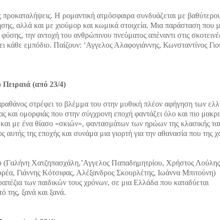
ές προκαταλήψεις. Η ρομαντική ατμόσφαιρα συνδυάζεται με βαθύτερο
ησης, αλλά και με χιούμορ και κωμικά στοιχεία. Μια παράσταση που 
 φύσης, την αντοχή του ανθρώπινου πνεύματος απέναντι στις σκοτεινέ
ίνει κάθε εμπόδιο. Παίζουν: ‘Αγγελος Αλαφογιάννης, Κωνσταντίνος Γιο
 Πειραιά (από 23/4)
Καραθάνος στρέφει το βλέμμα του στην μυθική πλέον αφήγηση των ελ
ας και ομορφιάς που στην σύγχρονη εποχή φαντάζει όλο και πιο μακρ
 και με ένα θίασο «σκιών», φαντασμάτων των ηρώων της κλασικής ται
ος αυτής της εποχής και συνάμα μια γιορτή για την αθανασία που της χ
άσου (Γαλήνη Χατζηπασχάλη,’Αγγελος Παπαδημητρίου, Χρήστος Λούλης
έα, Γιάννης Κότσιφας, Αλέξανδρος Σκουρλέτης, Ιωάννα Μπιτούνη)
τραπέζια των παιδικών τους χρόνων, σε μια Ελλάδα που καταδύεται
 της, ξανά και ξανά.