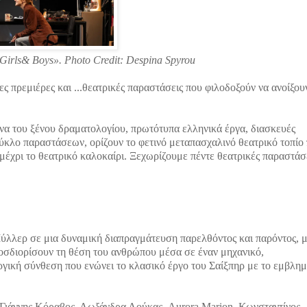
irls& Boys». Photo Credit: Despina Spyrou
ς πρεμιέρες και ...
θεατρικές παραστάσεις που φιλοδοξούν να ανοίξου
να του ξένου δραματολογίου, πρωτότυπα ελληνικά έργα, διασκευές
κύκλο παραστάσεων, ορίζουν το φετινό μεταπασχαλινό θεατρικό τοπίο
μέχρι το θεατρικό καλοκαίρι. Ξεχωρίζουμε πέντε θεατρικές παραστάσ
ύλλερ σε μια δυναμική διαπραγμάτευση παρελθόντος και παρόντος, μ
οσδιορίσουν τη θέση του ανθρώπου μέσα σε έναν μηχανικό,
γική σύνθεση που ενώνει το κλασικό έργο του Σαίξπηρ με το εμβλημ
Γιάννης Κόραβος, Λωξάνδρα Λούκας, Aurora Marion, Κωνσταντίνος