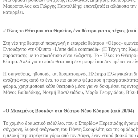
Μαυρόπουλος και Γιώργης Παρταλίδης) επανεξετάζει αδιάκοπα την 
καταρρέει.
«Τέλος το Θέατρο» στο Θησείον, ένα θέατρο για τις τέχνες (από 
Στη νέα της θεατρική παραγωγή η εταιρεία θεάτρου «Θέρος» εμπνέε
Εντουάρντο ντε Φίλιππο «L’arte della commedia» (Η Τέχνη της Κωμ
παράστασης με το πρωτότυπο είναι ελάχιστη. Το «Τέλος το Θέατρο» δ
θέατρο. Αλλά για το πόσο θεατρική δεν μπορεί και δεν πρέπει να είν
Η σκηνοθέτις, ηθοποιός και δραματουργός Ηλέκτρα Ελληνικιώτη δη
αναζητώντας αυτό το ένα, το πιο ακραίο ψέμα που η πραγματικότητα
φόρμα, χρησιμοποιεί κάθε θεατρικό μέσο για να δοκιμάσει τις αντο
Μάνος Βαβαδάκης, Νοεμή Βασιλειάδου, Μαρία Γεωργιάδου, Βίκυ
«Ο Μαγεμένος Βοσκός» στο Θέατρο Νέου Κόσμου (από 20/04)
Το χαμένο δραματικό ειδύλλιο, που ο Σπυρίδων Περεσιάδης έγραψε
σύγχρονη, λυρική ανάγνωση του Γιάννη Σκουρλέτη και της ομάδας 
η πλοκή περιστρέφεται γύρω από τον Δάφνι, έναν νεαρό βοσκό που 