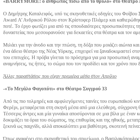
«BARRYMORE: ο άνθρωπος πίσω από το θρύλο» στο Θέατρο Άν
Ο Δημήτρης Καταλειφός, υπό τις σκηνοθετικές οδηγίες του Φοίβου 
Award Α’ Ανδρικού Ρόλου στον Κρίστοφερ Πλάμερ και καθιερώθηκε
ποτέ. Το έργο φωτίζει μια από τις σπουδαιότερες προσωπικότητες τ
δυναστείας που μεσουρανούσε για δεκαετίες στα θέατρα και τον αμ
Μιλάει για την άνοδο και την πτώση, τη δόξα που μοιάζει αιώνια κ
ένα άδειο θέατρο της Νέας Υόρκης, επιχειρεί να ξαναδοκιμαστεί στο
του επιτυχίες. Η πρόβα γίνεται το πρόσχημα για μια προσωπική ανα
αναμνήσεις, τις ήττες, το σώμα που τον προδίδει και τον χρόνο που 
Άλλες παραστάσεις που είχαν πρεμιέρα μέσα στον Απρίλιο
-«Το Μεγάλο Φαγοπότι» στο Θέατρο Συγγρού 33
Από τις πιο τολμηρές και αμφιλεγόμενες ταινίες του ευρωπαϊκού 
Φερέρι, μεταφέρεται στη σκηνή μέσα από μια ελεύθερη, σύγχρονη
Τέσσερις άντρες και μία γυναίκα αποσύρονται σε μια βίλα με έναν κ
δοκιμάζει τα όρια του σώματος, της επιθυμίας και της ηθικής, μετ
ξεκινά ως παιχνίδι, αλλά αποκαλύπτει μια βαθύτερη, σκοτεινή πείνα:
Όπως αναφέρει στο σκηνοθετικό του σημείωμα, ο Βασιλακόπουλος αν