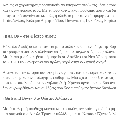
Καθώς οι χαρακτήρες προσπαθούν να υπερασπιστούν τις θέσεις τους σ
και τις αντιφάσεις τους. Με έντονο κοινωνικό προβληματισμό και διε
πραγματικά συναίνεση και πώς η αλήθεια μπορεί να διαμορφώνεται
Παϊταζόγλου, Βαλέρια Δημητριάδου, Παναγιώτης Γαβρέλας, Ερρίκ
«BACON» στο Θέατρο Άνεσις
Η Έμιλυ Λουίζου καταπιάνεται με το πολυβραβευμένο έργο της Sophi
τα τραύματα που δεν κλείνουν ποτέ, με πρωταγωνιστές τους ταλαντ
Μετά από μια θριαμβευτική πορεία σε Λονδίνο και Νέα Υόρκη, όπου
το «BACON» ανεβαίνει για πρώτη φορά στην ελληνική σκηνή.
Αφηγείται την ιστορία δύο εφήβων αγοριών από διαφορετικά κοινων
καταπίεσης και ανομολόγητης επιθυμίας. Μια σχέση που ξεκινά ως 
που τους ακολουθεί στην ενήλικη ζωή. Χρόνια αργότερα, οι δύο άντρ
δεν συγχωρέθηκαν και οι λέξεις που δεν ειπώθηκαν ζητούν δικαίωσ
«Girls and Boys» στο Θέατρο Αλάμπρα
Μετά τη θερμή υποδοχή κοινού και κριτικών, ανεβαίνει για δεύτερ
και σκηνοθεσία Λητώς Τριανταφυλλίδου, με τη Νατάσα Εξηνταβελών