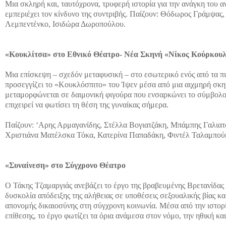
Μια σκληρή και, ταυτόχρονα, τρυφερή ιστορία για την ανάγκη του α
εμπεριέχει τον κίνδυνο της συντριβής. Παίζουν: Θόδωρος Γράμψας
Λεμπεντένκο, Ισιδώρα Δωροπούλου.
«Κουκλίτσα» στο Εθνικό Θέατρο- Νέα Σκηνή «Νίκος Κούρκου
Μια επίσκεψη – σχεδόν μεταφυσική – στο εσωτερικό ενός από τα π
προσεγγίζει το «Κουκλόσπιτο» του Ίψεν μέσα από μια αιχμηρή σκη
μεταμορφώνεται σε δαιμονική φιγούρα που ενσαρκώνει το σύμβολο 
επιχειρεί να φωτίσει τη θέση της γυναίκας σήμερα.
Παίζουν: ‘Αρης Αρμαγανίδης, Στέλλα Βογιατζάκη, Μπάμπης Γαλια
Χριστιάνα Ματέλσκα Τόκα, Κατερίνα Παπαδάκη, Φιντέλ Ταλαμπού
«Συναίνεση» στο Σύγχρονο Θέατρο
Ο Τάκης Τζαμαργιάς ανεβάζει το έργο της βραβευμένης Βρετανίδας σ
δυσκολία απόδειξης της αλήθειας σε υποθέσεις σεξουαλικής βίας κα
απονομής δικαιοσύνης στη σύγχρονη κοινωνία. Μέσα από την ιστορ
επίθεσης, το έργο φωτίζει τα όρια ανάμεσα στον νόμο, την ηθική κ