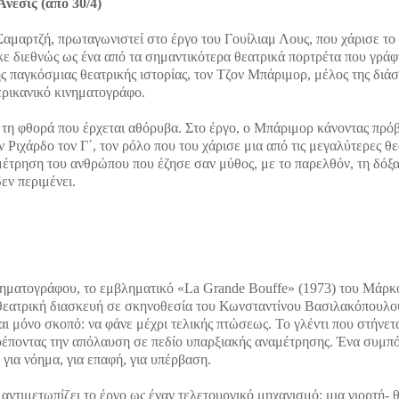
εσις (από 30/4)
Σαμαρτζή, πρωταγωνιστεί στο έργο του Γουίλιαμ Λους, που χάρισε το
 διεθνώς ως ένα από τα σημαντικότερα θεατρικά πορτρέτα που γρά
ης παγκόσμιας θεατρικής ιστορίας, τον Τζον Μπάριμορ, μέλος της διά
ερικανικό κινηματογράφο.
αι τη φθορά που έρχεται αθόρυβα. Στο έργο, ο Μπάριμορ κάνοντας πρό
ν Ριχάρδο τον Γ΄, τον ρόλο που του χάρισε μια από τις μεγαλύτερες θε
μέτρηση του ανθρώπου που έζησε σαν μύθος, με το παρελθόν, τη δόξα,
δεν περιμένει.
κινηματογράφου, το εμβληματικό «La Grande Bouffe» (1973) του Μάρκ
 θεατρική διασκευή σε σκηνοθεσία του Κωνσταντίνου Βασιλακόπουλο
αι μόνο σκοπό: να φάνε μέχρι τελικής πτώσεως. Το γλέντι που στήνετ
ατρέποντας την απόλαυση σε πεδίο υπαρξιακής αναμέτρησης. Ένα συμπ
 για νόημα, για επαφή, για υπέρβαση.
τιμετωπίζει το έργο ως έναν τελετουργικό μηχανισμό: μια γιορτή- θ