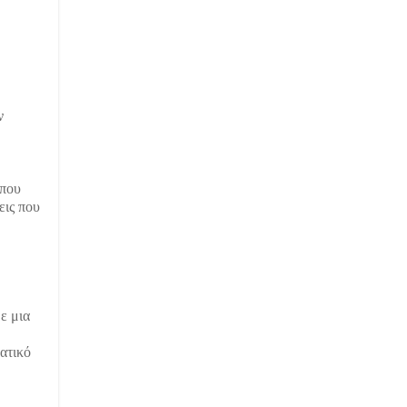
ν
 που
εις που
ε μια
ατικό