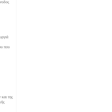
άνοδος
υργιά
ου που
 και της
κής