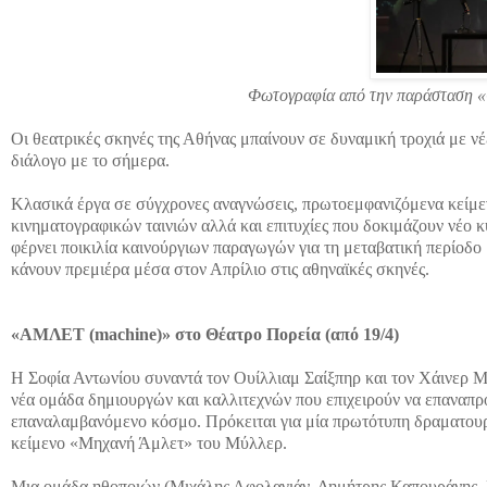
Φωτογραφία από την παράσταση «G
Οι θεατρικές σκηνές της Αθήνας μπαίνουν σε δυναμική τροχιά με νέε
διάλογο με το σήμερα.
Κλασικά έργα σε σύγχρονες αναγνώσεις, πρωτοεμφανιζόμενα κείμε
κινηματογραφικών ταινιών αλλά και επιτυχίες που δοκιμάζουν νέο 
φέρνει ποικιλία καινούργιων παραγωγών για τη μεταβατική περίοδο 
κάνουν πρεμιέρα μέσα στον Απρίλιο στις αθηναϊκές σκηνές.
«ΑΜΛΕΤ (machine)» στο Θέατρο Πορεία (από 19/4)
Η Σοφία Αντωνίου συναντά τον Ουίλλιαμ Σαίξπηρ και τον Χάινερ Μ
νέα ομάδα δημιουργών και καλλιτεχνών που επιχειρούν να επαναπρ
επαναλαμβανόμενο κόσμο. Πρόκειται για μία πρωτότυπη δραματουρ
κείμενο «Μηχανή Άμλετ» του Μύλλερ.
Μια ομάδα ηθοποιών (Μιχάλης Αφολαγιάν, Δημήτρης Καπουράνης, 