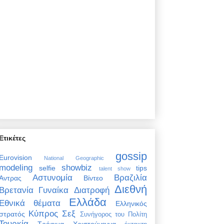
Ετικέτες
gossip
Eurovision
National Geographic
modeling
showbiz
selfie
tips
talent show
Αστυνομία
Βραζιλία
Άντρας
Βίντεο
Διεθνή
Βρετανία
Γυναίκα
Διατροφή
Ελλάδα
Εθνικά θέματα
Ελληνικός
Κύπρος
Σεξ
στρατός
Συνήγορος του Πολίτη
Τουρκία
Τρόφιμα
Χριστούγεννα