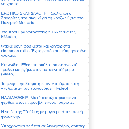
να χάσεις
ΕΡΩΤΙΚΟ ΣΚΑΝΔΑΛΟ! Η Τζούλια και ο
Ζαγορίτης στο σκαμνί για τη «ροζ» νύχτα στο
Πολεμικό Μουσείο
Στα πρόθυρα χρεοκοπίας η Εκκλησία της
Ελλάδας
Φτιάξε μόνη σου ζεστά και λαχταριστά
cinnamon rolls - Έχεις ρεπό και πεθύμησες ένα
γλυκάκι;
Κτηνωδία: Έδεσε το σκύλο του σε ανοιχτό
τρέιλερ και βγήκε στον αυτοκινητόδρομο
(Video)
Το φλερτ της Σταμάτη στον Ματιάμπα και η
«χυλόπιτα» του τραγουδιστή! [video]
ΝΑ ΔΙΑΔΩΘΕΙ!!! Με τέτοια αξιοπρέπεια να
φερθείς στους προσβλητικούς τουρίστες!
Η selfie της Τζούλιας με μαγιό μετά την ποινή
φυλάκισης
Υποχρεωτικά self test σε λιανεμπόριο, σούπερ