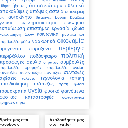
έκτακτη
ήξερες ότι
αδυνάτισμα
αθλητικά
είδηση
αποκαλύψεις
απόψεις
αστεία
αστυνομική
αυτοκίνητο
βιταμίνες
βουλή
βραβεία
βία
γλυκά
εγκληματικότητα
εκκλησία
εκπαίδευση
επιστήμες
εργασία
ζώδια
κοινωνικά
κακοποίηση ζώων
μυστικά και
οικονομία
ναρκωτικά
συμβουλές
μόδα
περίεργα
ομογένεια
παράξενα
πολιτική
περιβάλλον
ποδόσφαιρο
πρόσφυγες
σκυλιά
συμβουλές
στρατός
συμβουλές ομορφιάς
συμβουλές υγείας
συνταγές
συναυλίες
συνεντεύξεις
συντάξεις
σχέσεις
τεχνολογία
τοπική
ταλέντα
αυτοδιοίκηση
τράπεζες
τρίτη ηλικία
υγεία
τρομοκρατία
φυσικά φαινόμενα
φυσικές καταστροφές
φωτογραφία
χρηματιστήριο
Βρείτε μας στο
Ακολουθήστε μας
Facebook
στο Twitter