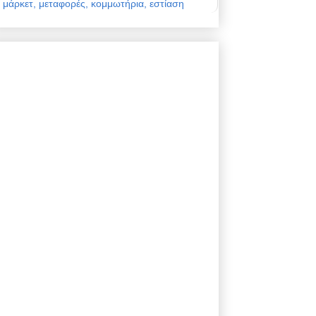
μάρκετ, μεταφορές, κομμωτήρια, εστίαση