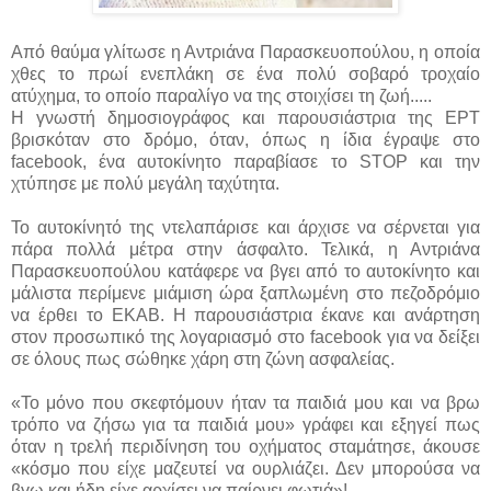
Από θαύμα γλίτωσε η Αντριάνα Παρασκευοπούλου, η οποία
χθες το πρωί ενεπλάκη σε ένα πολύ σοβαρό τροχαίο
ατύχημα, το οποίο παραλίγο να της στοιχίσει τη ζωή.....
Η γνωστή δημοσιογράφος και παρουσιάστρια της ΕΡΤ
βρισκόταν στο δρόμο, όταν, όπως η ίδια έγραψε στο
facebook, ένα αυτοκίνητο παραβίασε το STOP και την
χτύπησε με πολύ μεγάλη ταχύτητα.
Το αυτοκίνητό της ντελαπάρισε και άρχισε να σέρνεται για
πάρα πολλά μέτρα στην άσφαλτο. Τελικά, η Αντριάνα
Παρασκευοπούλου κατάφερε να βγει από το αυτοκίνητο και
μάλιστα περίμενε μιάμιση ώρα ξαπλωμένη στο πεζοδρόμιο
να έρθει το ΕΚΑΒ. Η παρουσιάστρια έκανε και ανάρτηση
στον προσωπικό της λογαριασμό στο facebook για να δείξει
σε όλους πως σώθηκε χάρη στη ζώνη ασφαλείας.
«Το μόνο που σκεφτόμουν ήταν τα παιδιά μου και να βρω
τρόπο να ζήσω για τα παιδιά μου» γράφει και εξηγεί πως
όταν η τρελή περιδίνηση του οχήματος σταμάτησε, άκουσε
«κόσμο που είχε μαζευτεί να ουρλιάζει. Δεν μπορούσα να
βγω και ήδη είχε αρχίσει να παίρνει φωτιά»!