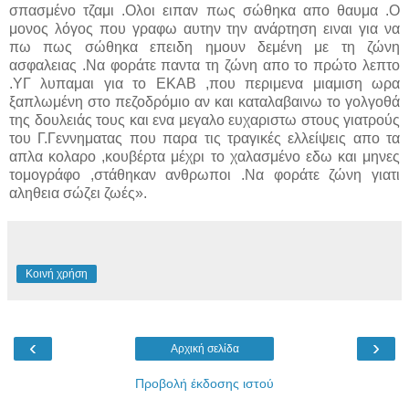
σπασμένο τζαμι .Ολοι ειπαν πως σώθηκα απο θαυμα .Ο
μονος λόγος που γραφω αυτην την ανάρτηση ειναι για να
πω πως σώθηκα επειδη ημουν δεμένη με τη ζώνη
ασφαλειας .Να φοράτε παντα τη ζώνη απο το πρώτο λεπτο
.ΥΓ λυπαμαι για το ΕΚΑΒ ,που περιμενα μιαμιση ωρα
ξαπλωμένη στο πεζοδρόμιο αν και καταλαβαινω το γολγοθά
της δουλειάς τους και ενα μεγαλο ευχαριστω στους γιατρούς
του Γ.Γεννηματας που παρα τις τραγικές ελλείψεις απο τα
απλα κολαρο ,κουβέρτα μέχρι το χαλασμένο εδω και μηνες
τομογράφο ,στάθηκαν ανθρωποι .Να φοράτε ζώνη γιατι
αληθεια σώζει ζωές».
Κοινή χρήση
‹
›
Αρχική σελίδα
Προβολή έκδοσης ιστού