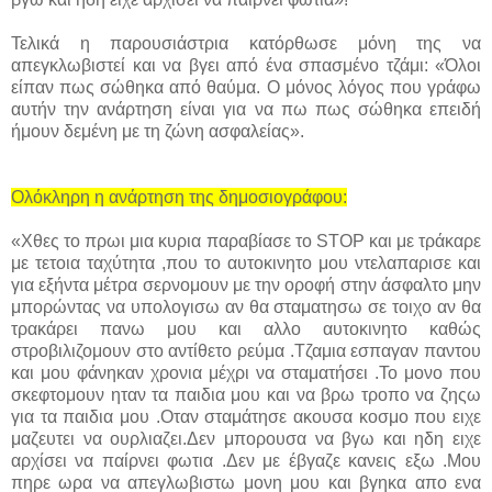
Τελικά η παρουσιάστρια κατόρθωσε μόνη της να
απεγκλωβιστεί και να βγει από ένα σπασμένο τζάμι: «Όλοι
είπαν πως σώθηκα από θαύμα. Ο μόνος λόγος που γράφω
αυτήν την ανάρτηση είναι για να πω πως σώθηκα επειδή
ήμουν δεμένη με τη ζώνη ασφαλείας».
Ολόκληρη η ανάρτηση της δημοσιογράφου:
«Χθες το πρωι μια κυρια παραβίασε το STOP και με τράκαρε
με τετοια ταχύτητα ,που το αυτοκινητο μου ντελαπαρισε και
για εξήντα μέτρα σερνομουν με την οροφή στην άσφαλτο μην
μπορώντας να υπολογισω αν θα σταματησω σε τοιχο αν θα
τρακάρει πανω μου και αλλο αυτοκινητο καθώς
στροβιλιζομουν στο αντίθετο ρεύμα .Τζαμια εσπαγαν παντου
και μου φάνηκαν χρονια μέχρι να σταματήσει .Το μονο που
σκεφτομουν ηταν τα παιδια μου και να βρω τροπο να ζηςω
για τα παιδια μου .Οταν σταμάτησε ακουσα κοσμο που ειχε
μαζευτει να ουρλιαζει.Δεν μπορουσα να βγω και ηδη ειχε
αρχίσει να παίρνει φωτια .Δεν με έβγαζε κανεις εξω .Μου
πηρε ωρα να απεγλωβιστω μονη μου και βγηκα απο ενα