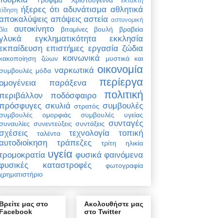
έκτακτη
ήξερες ότι
αδυνάτισμα
αθλητικά
είδηση
αποκαλύψεις
απόψεις
αστεία
αστυνομική
αυτοκίνητο
βιταμίνες
βουλή
βραβεία
βία
γλυκά
εγκληματικότητα
εκκλησία
εκπαίδευση
επιστήμες
εργασία
ζώδια
κοινωνικά
κακοποίηση ζώων
μυστικά και
οικονομία
ναρκωτικά
συμβουλές
μόδα
περίεργα
ομογένεια
παράξενα
πολιτική
περιβάλλον
ποδόσφαιρο
πρόσφυγες
σκυλιά
συμβουλές
στρατός
συμβουλές ομορφιάς
συμβουλές υγείας
συνταγές
συναυλίες
συνεντεύξεις
συντάξεις
σχέσεις
τεχνολογία
τοπική
ταλέντα
αυτοδιοίκηση
τράπεζες
τρίτη ηλικία
υγεία
τρομοκρατία
φυσικά φαινόμενα
φυσικές καταστροφές
φωτογραφία
χρηματιστήριο
Βρείτε μας στο
Ακολουθήστε μας
Facebook
στο Twitter