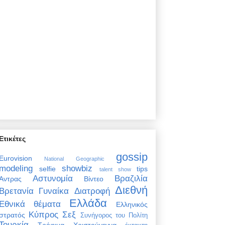
Ετικέτες
gossip
Eurovision
National Geographic
modeling
showbiz
selfie
tips
talent show
Αστυνομία
Βραζιλία
Άντρας
Βίντεο
Διεθνή
Βρετανία
Γυναίκα
Διατροφή
Ελλάδα
Εθνικά θέματα
Ελληνικός
Κύπρος
Σεξ
στρατός
Συνήγορος του Πολίτη
Τουρκία
Τρόφιμα
Χριστούγεννα