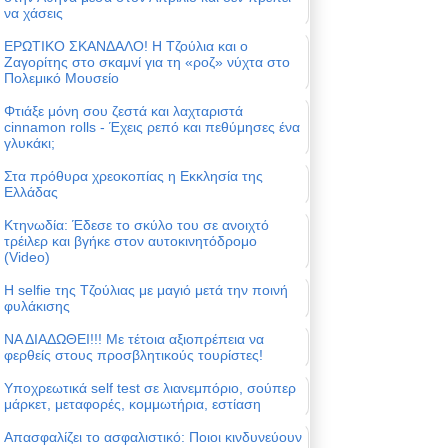
να χάσεις
ΕΡΩΤΙΚΟ ΣΚΑΝΔΑΛΟ! Η Τζούλια και ο
Ζαγορίτης στο σκαμνί για τη «ροζ» νύχτα στο
Πολεμικό Μουσείο
Φτιάξε μόνη σου ζεστά και λαχταριστά
cinnamon rolls - Έχεις ρεπό και πεθύμησες ένα
γλυκάκι;
Στα πρόθυρα χρεοκοπίας η Εκκλησία της
Ελλάδας
Κτηνωδία: Έδεσε το σκύλο του σε ανοιχτό
τρέιλερ και βγήκε στον αυτοκινητόδρομο
(Video)
Η selfie της Τζούλιας με μαγιό μετά την ποινή
φυλάκισης
ΝΑ ΔΙΑΔΩΘΕΙ!!! Με τέτοια αξιοπρέπεια να
φερθείς στους προσβλητικούς τουρίστες!
Υποχρεωτικά self test σε λιανεμπόριο, σούπερ
μάρκετ, μεταφορές, κομμωτήρια, εστίαση
Απασφαλίζει το ασφαλιστικό: Ποιοι κινδυνεύουν