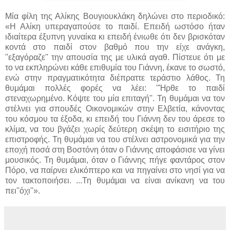
Μία φίλη της Αλίκης Βουγιουκλάκη δηλώνει στο περιοδικό:
«Η Αλίκη υπεραγαπούσε το παιδί. Επειδή ωστόσο ήταν
ιδιαίτερα έξυπνη γυναίκα κι επειδή ένιωθε ότι δεν βρισκόταν
κοντά στο παιδί στον βαθμό που την είχε ανάγκη,
''εξαγόραζε'' την απουσία της με υλικά αγαθ. Πίστευε ότι με
το να εκπληρώνει κάθε επιθυμία του Γιάννη, έκανε το σωστό,
ενώ στην πραγματικότητα διέπραττε τεράστιο λάθος. Τη
θυμάμαι πολλές φορές να λέει: ''Ήρθε το παιδί
στεναχωρημένο. Κόψτε του μία επιταγή''. Τη θυμάμαι να τον
στέλνει για σπουδές Οικονομικών στην Ελβετία, κάνοντας
του κόσμου τα έξοδα, κι επειδή του Γιάννη δεν του άρεσε το
κλίμα, να του βγάζει χωρίς δεύτερη σκέψη το εισιτήριο της
επιστροφής. Τη θυμάμαι να του στέλνει αστρονομικά για την
εποχή ποσά στη Βοστόνη όταν ο Γιάννης αποφάσισε να γίνει
μουσικός. Τη θυμάμαι, όταν ο Γιάννης πήγε φαντάρος στον
Πόρο, να παίρνει ελικόπτερο και να πηγαίνει στο νησί για να
τον τακτοποιήσει. ...Τη θυμάμαι να είναι ανίκανη να του
πει''όχι''».