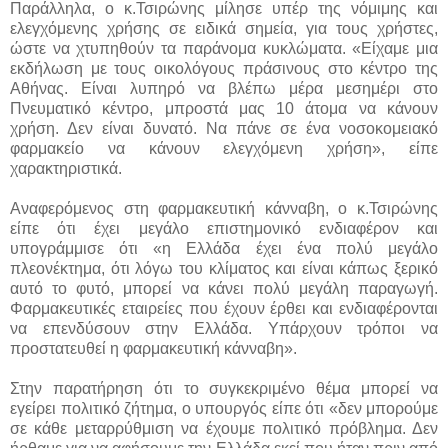
Παράλληλα, ο κ.Τσιρώνης μίλησε υπέρ της νόμιμης και
ελεγχόμενης χρήσης σε ειδικά σημεία, για τους χρήστες,
ώστε να χτυπηθούν τα παράνομα κυκλώματα. «Είχαμε μια
εκδήλωση με τους οικολόγους πράσινους στο κέντρο της
Αθήνας. Είναι λυπηρό να βλέπω μέρα μεσημέρι στο
Πνευματικό κέντρο, μπροστά μας 10 άτομα να κάνουν
χρήση. Δεν είναι δυνατό. Να πάνε σε ένα νοσοκομειακό
φαρμακείο να κάνουν ελεγχόμενη χρήση», είπε
χαρακτηριστικά.
Αναφερόμενος στη φαρμακευτική κάνναβη, ο κ.Τσιρώνης
είπε ότι έχει μεγάλο επιστημονικό ενδιαφέρον και
υπογράμμισε ότι «η Ελλάδα έχει ένα πολύ μεγάλο
πλεονέκτημα, ότι λόγω του κλίματος και είναι κάπως ξερικό
αυτό το φυτό, μπορεί να κάνει πολύ μεγάλη παραγωγή.
Φαρμακευτικές εταιρείες που έχουν έρθει και ενδιαφέρονται
να επενδύσουν στην Ελλάδα. Υπάρχουν τρόποι να
προστατευθεί η φαρμακευτική κάνναβη».
Στην παρατήρηση ότι το συγκεκριμένο θέμα μπορεί να
εγείρει πολιτικό ζήτημα, ο υπουργός είπε ότι «δεν μπορούμε
σε κάθε μεταρρύθμιση να έχουμε πολιτικό πρόβλημα. Δεν