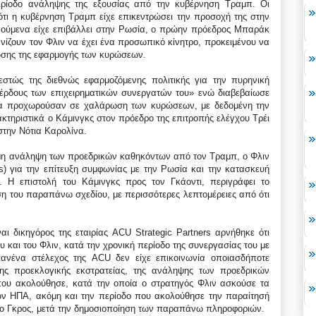
ερίοδο ανάληψης της εξουσίας από την κυβέρνηση Τραμπ. Οι
ότι η κυβέρνηση Τραμπ είχε επικεντρώσει την προσοχή της στην
ύμενα είχε επιβάλλει στην Ρωσία, ο πρώην πρόεδρος Μπαράκ
ίζουν τον Φλιν να έχει ένα προσωπικό κίνητρο, προκειμένου να
ωσης της εφαρμογής των κυρώσεων.
τώς της διεθνώς εφαρμοζόμενης πολιτικής για την πυρηνική
 κέρδους των επιχειρηματικών συνεργατών του» ενώ διαβεβαίωσε
Α θα προχωρούσαν σε χαλάρωση των κυρώσεων, με δεδομένη την
ακτηριστικά ο Κάμινγκς στον πρόεδρο της επιτροπής ελέγχου Τρέι
στην Νότια Καρολίνα.
ημη ανάληψη των προεδρικών καθηκόντων από τον Τραμπ, ο Φλιν
rs) για την επίτευξη συμφωνίας με την Ρωσία και την κατασκευή
 Η επιστολή του Κάμινγκς προς τον Γκάοντι, περιγράφει το
η του παραπάνω σχεδίου, με περισσότερες λεπτομέρειες από ότι
ι δικηγόρος της εταιρίας ACU Strategic Partners αρνήθηκε ότι
υ και του Φλιν, κατά την χρονική περίοδο της συνεργασίας του με
κανένα στέλεχος της ACU δεν είχε επικοινωνία οποιασδήποτε
ης προεκλογικής εκστρατείας, της ανάληψης των προεδρικών
που ακολούθησε, κατά την οποία ο στρατηγός Φλιν ασκούσε τα
ων ΗΠΑ, ακόμη και την περίοδο που ακολούθησε την παραίτησή
 ο Γκρος, μετά την δημοσιοποίηση των παραπάνω πληροφοριών.