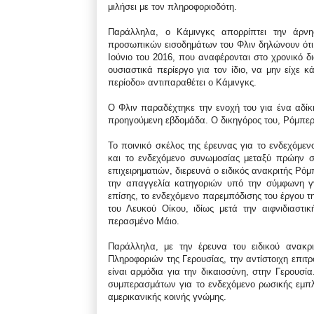
μιλήσει με τον πληροφοριοδότη.
Παράλληλα, ο Κάμινγκς απορρίπτει την άρνησ
προσωπικών εισοδημάτων του Φλιν δηλώνουν ότι ή
Ιούνιο του 2016, που αναφέρονται στο χρονικό δ
ουσιαστικά περίεργο για τον ίδιο, να μην είχε 
περίοδο» αντιπαραθέτει ο Κάμινγκς.
Ο Φλιν παραδέχτηκε την ενοχή του για ένα αδίκη
προηγούμενη εβδομάδα. Ο δικηγόρος του, Ρόμπερτ 
Το ποινικό σκέλος της έρευνας για το ενδεχόμεν
και το ενδεχόμενο συνωμοσίας μεταξύ πρώην σ
επιχειρηματιών, διερευνά ο ειδικός ανακριτής Ρόμ
την απαγγελία κατηγοριών υπό την σύμφωνη γνώ
επίσης, το ενδεχόμενο παρεμπόδισης του έργου τ
του Λευκού Οίκου, ιδίως μετά την αιφνιδιαστ
περασμένο Μάιο.
Παράλληλα, με την έρευνα του ειδικού ανακρι
Πληροφοριών της Γερουσίας, την αντίστοιχη επι
είναι αρμόδια για την δικαιοσύνη, στην Γερουσ
συμπερασμάτων για το ενδεχόμενο ρωσικής εμπλο
αμερικανικής κοινής γνώμης.