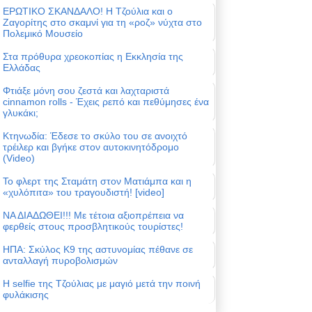
ΕΡΩΤΙΚΟ ΣΚΑΝΔΑΛΟ! Η Τζούλια και ο
Ζαγορίτης στο σκαμνί για τη «ροζ» νύχτα στο
Πολεμικό Μουσείο
Στα πρόθυρα χρεοκοπίας η Εκκλησία της
Ελλάδας
Φτιάξε μόνη σου ζεστά και λαχταριστά
cinnamon rolls - Έχεις ρεπό και πεθύμησες ένα
γλυκάκι;
Κτηνωδία: Έδεσε το σκύλο του σε ανοιχτό
τρέιλερ και βγήκε στον αυτοκινητόδρομο
(Video)
Το φλερτ της Σταμάτη στον Ματιάμπα και η
«χυλόπιτα» του τραγουδιστή! [video]
ΝΑ ΔΙΑΔΩΘΕΙ!!! Με τέτοια αξιοπρέπεια να
φερθείς στους προσβλητικούς τουρίστες!
ΗΠΑ: Σκύλος Κ9 της αστυνομίας πέθανε σε
ανταλλαγή πυροβολισμών
Η selfie της Τζούλιας με μαγιό μετά την ποινή
φυλάκισης