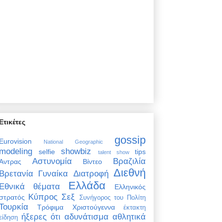
Ετικέτες
gossip
Eurovision
National Geographic
modeling
showbiz
selfie
tips
talent show
Αστυνομία
Βραζιλία
Άντρας
Βίντεο
Διεθνή
Βρετανία
Γυναίκα
Διατροφή
Ελλάδα
Εθνικά θέματα
Ελληνικός
Κύπρος
Σεξ
στρατός
Συνήγορος του Πολίτη
Τουρκία
Τρόφιμα
Χριστούγεννα
έκτακτη
ήξερες ότι
αδυνάτισμα
αθλητικά
είδηση