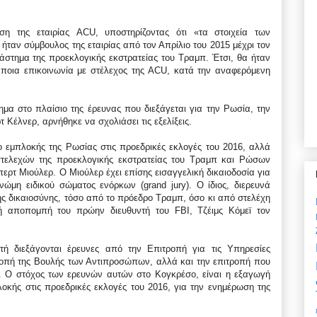
η της εταιρίας ACU, υποστηρίζοντας ότι «τα στοιχεία των
ταν σύμβουλος της εταιρίας από τον Απρίλιο του 2015 μέχρι τον
ιάστημα της προεκλογικής εκστρατείας του Τραμπ. Έτσι, θα ήταν
κάποια επικοινωνία με στέλεχος της ACU, κατά την αναφερόμενη
μα στο πλαίσιο της έρευνας που διεξάγεται για την Ρωσία, την
Κέλνερ, αρνήθηκε να σχολιάσει τις εξελίξεις.
ο εμπλοκής της Ρωσίας στις προεδρικές εκλογές του 2016, αλλά
τελεχών της προεκλογικής εκστρατείας του Τραμπ και Ρώσων
περτ Μιούλερ. Ο Μιούλερ έχει επίσης εισαγγελική δικαιοδοσία για
μη ειδικού σώματος ενόρκων (grand jury). Ο ίδιος, διερευνά
ης δικαιοσύνης, τόσο από το πρόεδρο Τραμπ, όσο κι από στελέχη
ική αποπομπή του πρώην διευθυντή του FBI, Τζέιμς Κόμεϊ τον
τή διεξάγονται έρευνες από την Επιτροπή για τις Υπηρεσίες
τροπή της Βουλής των Αντιπροσώπων, αλλά και την επιτροπή που
ία. Ο στόχος των ερευνών αυτών στο Κογκρέσο, είναι η εξαγωγή
κής στις προεδρικές εκλογές του 2016, για την ενημέρωση της