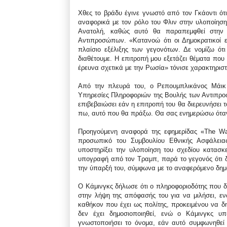
Χθες το βράδυ έγινε γνωστό από τον Γκάοντι ότ
αναφορικά με τον ρόλο του Φλιν στην υλοποίησ
Ανατολή, καθώς αυτό θα παραπεμφθεί στην 
Αντιπροσώπων. «Κατανοώ ότι οι Δημοκρατικοί ε
πλαίσιο εξέλιξης των γεγονότων. Δε νομίζω ότ
διαθέτουμε. Η επιτροπή μου εξετάζει θέματα που 
έρευνα σχετικά με την Ρωσία» τόνισε χαρακτηριστι
Από την πλευρά του, ο Ρεπουμπλικάνος Μάικ 
Υπηρεσίες Πληροφοριών της Βουλής των Αντιπροσ
επιβεβαιώσει εάν η επιτροπή του θα διερευνήσει 
πω, αυτό που θα πράξω. Θα σας ενημερώσω όταν 
Προηγούμενη αναφορά της εφημερίδας «The Wall
προσωπικό του Συμβουλίου Εθνικής Ασφάλει
υποστηρίξει την υλοποίηση του σχεδίου κατασκ
υπογραφή από τον Τραμπ, παρά το γεγονός ότι δ
την ύπαρξή του, σύμφωνα με το αναφερόμενο δημ
Ο Κάμινγκς δήλωσε ότι ο πληροφοριοδότης που δί
στην λήψη της απόφασής του για να μιλήσει, εν
καθήκον που έχει ως πολίτης, προκειμένου να δ
δεν έχει δημοσιοποιηθεί, ενώ ο Κάμινγκς υ
γνωστοποιήσει το όνομα, εάν αυτό συμφωνηθεί 