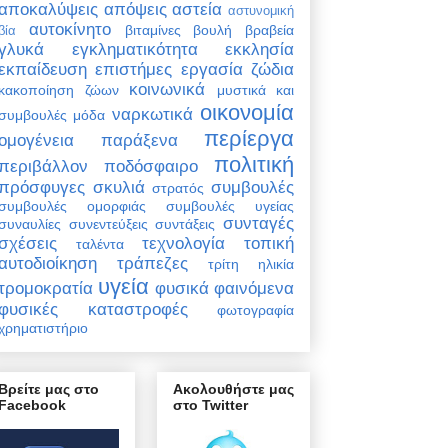
αποκαλύψεις
απόψεις
αστεία
αστυνομική
αυτοκίνητο
βιταμίνες
βουλή
βραβεία
βία
γλυκά
εγκληματικότητα
εκκλησία
εκπαίδευση
επιστήμες
εργασία
ζώδια
κοινωνικά
κακοποίηση ζώων
μυστικά και
οικονομία
ναρκωτικά
συμβουλές
μόδα
περίεργα
ομογένεια
παράξενα
πολιτική
περιβάλλον
ποδόσφαιρο
πρόσφυγες
σκυλιά
συμβουλές
στρατός
συμβουλές ομορφιάς
συμβουλές υγείας
συνταγές
συναυλίες
συνεντεύξεις
συντάξεις
σχέσεις
τεχνολογία
τοπική
ταλέντα
αυτοδιοίκηση
τράπεζες
τρίτη ηλικία
υγεία
τρομοκρατία
φυσικά φαινόμενα
φυσικές καταστροφές
φωτογραφία
χρηματιστήριο
Βρείτε μας στο
Ακολουθήστε μας
Facebook
στο Twitter