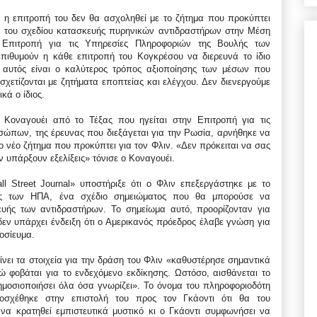
ι η επιτροπή του δεν θα ασχοληθεί με το ζήτημα που προκύπτει
η του σχεδίου κατασκευής πυρηνικών αντιδραστήρων στην Μέση
Επιτροπή για τις Υπηρεσίες Πληροφοριών της Βουλής των
πιθυμούν η κάθε επιτροπή του Κογκρέσου να διερευνά το ίδιο
ι αυτός είναι ο καλύτερος τρόπος αξιοποίησης των μέσων που
σχετίζονται με ζητήματα εποπτείας και ελέγχου. Δεν διενεργούμε
κά ο ίδιος.
Κοναγουέι από το Τέξας που ηγείται στην Επιτροπή για τις
ώπων, της έρευνας που διεξάγεται για την Ρωσία, αρνήθηκε να
το νέο ζήτημα που προκύπτει για τον Φλιν. «Δεν πρόκειται να σας
υπάρξουν εξελίξεις» τόνισε ο Κοναγουέι.
 Street Journal» υποστήριξε ότι ο Φλιν επεξεργάστηκε με το
ας των ΗΠΑ, ένα σχέδιο σημειώματος που θα μπορούσε να
ευής των αντιδραστήρων. Το σημείωμα αυτό, προορίζονταν για
εν υπάρχει ένδειξη ότι ο Αμερικανός πρόεδρος έλαβε γνώση για
οσίευμα.
νει τα στοιχεία για την δράση του Φλιν «καθυστέρησε σημαντικά
ώ φοβάται για το ενδεχόμενο εκδίκησης. Ωστόσο, αισθάνεται το
ημοσιοποιήσει όλα όσα γνωρίζει». Το όνομα του πληροφοριοδότη
ποσχέθηκε στην επιστολή του προς τον Γκάοντι ότι θα του
να κρατηθεί εμπιστευτικά μυστικό κι ο Γκάοντι συμφωνήσει να