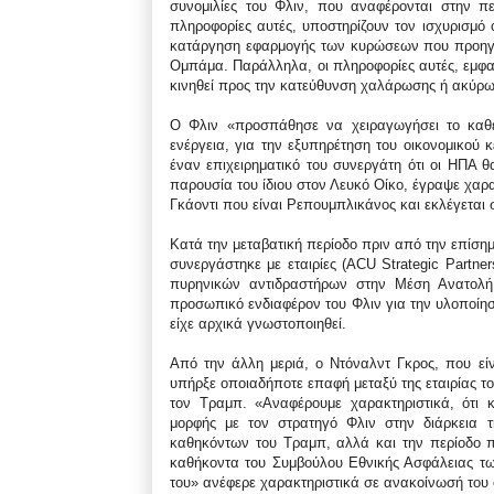
συνομιλίες του Φλιν, που αναφέρονται στην π
πληροφορίες αυτές, υποστηρίζουν τον ισχυρισμό 
κατάργηση εφαρμογής των κυρώσεων που προηγο
Ομπάμα. Παράλληλα, οι πληροφορίες αυτές, εμφαν
κινηθεί προς την κατεύθυνση χαλάρωσης ή ακύρ
Ο Φλιν «προσπάθησε να χειραγωγήσει το καθεσ
ενέργεια, για την εξυπηρέτηση του οικονομικού
έναν επιχειρηματικό του συνεργάτη ότι οι ΗΠ
παρουσία του ίδιου στον Λευκό Οίκο, έγραψε χαρ
Γκάοντι που είναι Ρεπουμπλικάνος και εκλέγεται 
Κατά την μεταβατική περίοδο πριν από την επίσ
συνεργάστηκε με εταιρίες (ACU Strategic Partne
πυρηνικών αντιδραστήρων στην Μέση Ανατολή.
προσωπικό ενδιαφέρον του Φλιν για την υλοποίησ
είχε αρχικά γνωστοποιηθεί.
Από την άλλη μεριά, ο Ντόναλντ Γκρος, που είνα
υπήρξε οποιαδήποτε επαφή μεταξύ της εταιρίας το
τον Τραμπ. «Αναφέρουμε χαρακτηριστικά, ότι 
μορφής με τον στρατηγό Φλιν στην διάρκεια τ
καθηκόντων του Τραμπ, αλλά και την περίοδο 
καθήκοντα του Συμβούλου Εθνικής Ασφάλειας τ
του» ανέφερε χαρακτηριστικά σε ανακοίνωσή του