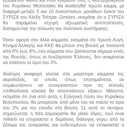
ερχόμενου Μαΐου και είναι «βέβαιο» πως η Νέα Δημοκρατία
του Κυριάκου Μητσοτάκη θα αναδειχθεί πρώτο κόμμα, με
διαφορά μεταξύ 5 και 10 ποσοστιαίων μονάδων έναντι του
ΣΥΡΙΖΑ του Αλέξη Τσίπρα. Ωστόσο, εκτιμάται ότι ο ΣΥΡΙΖΑ
θα παραμείνει ισχυρή αξιωματική αντιπολίτευση,
διατηρώντας την πόλωση του πολιτικού συστήματος.
Όσον αφορά στα άλλα κόμματα, εκτιμάται ότι Χρυσή Αυγή,
Κίνημα Αλλαγής και ΚΚΕ θα μπουν στη Βουλή με ποσοστά
από 6% έως 8%, ενώ κόμματα που βρίσκονται σήμερα εντός
της Βουλής, όπως οι Ανεξάρτητοι Έλληνες, δεν αναμένεται
να πιάσουν το όριο του 3%.
Ιδιαίτερη αναφορά γίνεται στα μικρότερα κόμματα της
ακροδεξιάς, τα οποία, όπως επισημαίνεται, αν
συμφωνήσουν να συνεργαστούν πριν τις εκλογές
«πιθανότατα εύκολα θα αποσπάσουν έδρες». Μάλιστα,
εκτιμάται ότι ένα από αυτά, η Ελληνική Λύση του Κυριάκου
Βελόπουλου, θα μπορούσε από μόνο του να πιάσει το όριο
του 3% για την είσοδο στη Βουλή. Σε αυτό το σενάριο,
σημειώνεται, η Νέα Δημοκρατία θα χάσει έδρες, ενώ είναι
πιθανό να επηρεαστεί ο δημόσιος διάλογος γύρω από το
ζήτημα της ονομασίας και ενδεχομένως να επηρεαστεί η