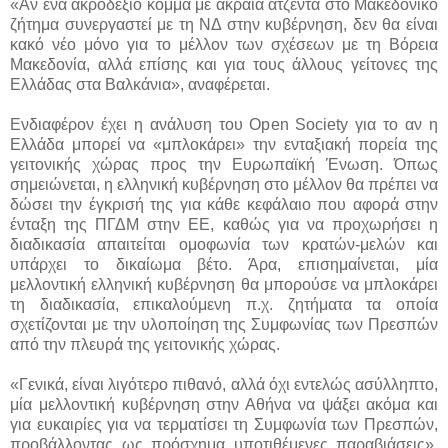
«Αν ένα ακροδεξιό κόμμα με ακραία ατζέντα στο Μακεδονικό
ζήτημα συνεργαστεί με τη ΝΔ στην κυβέρνηση, δεν θα είναι
κακό νέο μόνο για το μέλλον των σχέσεων με τη Βόρεια
Μακεδονία, αλλά επίσης και για τους άλλους γείτονες της
Ελλάδας στα Βαλκάνια», αναφέρεται.
Ενδιαφέρον έχει η ανάλυση του Open Society για το αν η
Ελλάδα μπορεί να «μπλοκάρει» την ενταξιακή πορεία της
γειτονικής χώρας προς την Ευρωπαϊκή Ένωση. Όπως
σημειώνεται, η ελληνική κυβέρνηση στο μέλλον θα πρέπει να
δώσει την έγκρισή της για κάθε κεφάλαιο που αφορά στην
ένταξη της ΠΓΔΜ στην ΕΕ, καθώς για να προχωρήσει η
διαδικασία απαιτείται ομοφωνία των κρατών-μελών και
υπάρχει το δικαίωμα βέτο. Άρα, επισημαίνεται, μία
μελλοντική ελληνική κυβέρνηση θα μπορούσε να μπλοκάρει
τη διαδικασία, επικαλούμενη π.χ. ζητήματα τα οποία
σχετίζονται με την υλοποίηση της Συμφωνίας των Πρεσπών
από την πλευρά της γειτονικής χώρας.
«Γενικά, είναι λιγότερο πιθανό, αλλά όχι εντελώς ασύλληπτο,
μία μελλοντική κυβέρνηση στην Αθήνα να ψάξει ακόμα και
για ευκαιρίες για να τερματίσει τη Συμφωνία των Πρεσπών,
προβάλλοντας ως πρόσχημα υποτιθέμενες παραβιάσεις»,