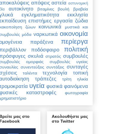
αποκαλύψεις
απόψεις
αστεία
αστυνομική
αυτοκίνητο
βιταμίνες
βουλή
βραβεία
βία
γλυκά
εγκληματικότητα
εκκλησία
εκπαίδευση
επιστήμες
εργασία
ζώδια
κοινωνικά
κακοποίηση ζώων
μυστικά και
οικονομία
ναρκωτικά
συμβουλές
μόδα
περίεργα
ομογένεια
παράξενα
πολιτική
περιβάλλον
ποδόσφαιρο
πρόσφυγες
σκυλιά
συμβουλές
στρατός
συμβουλές ομορφιάς
συμβουλές υγείας
συνταγές
συναυλίες
συνεντεύξεις
συντάξεις
σχέσεις
τεχνολογία
τοπική
ταλέντα
αυτοδιοίκηση
τράπεζες
τρίτη ηλικία
υγεία
τρομοκρατία
φυσικά φαινόμενα
φυσικές καταστροφές
φωτογραφία
χρηματιστήριο
Βρείτε μας στο
Ακολουθήστε μας
Facebook
στο Twitter