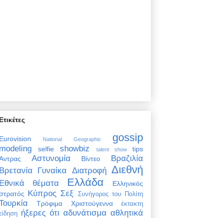
Ετικέτες
gossip
Eurovision
National Geographic
modeling
showbiz
selfie
tips
talent show
Αστυνομία
Βραζιλία
Άντρας
Βίντεο
Διεθνή
Βρετανία
Γυναίκα
Διατροφή
Ελλάδα
Εθνικά θέματα
Ελληνικός
Κύπρος
Σεξ
στρατός
Συνήγορος του Πολίτη
Τουρκία
Τρόφιμα
Χριστούγεννα
έκτακτη
ήξερες ότι
αδυνάτισμα
αθλητικά
είδηση