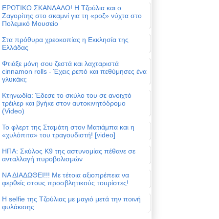
ΕΡΩΤΙΚΟ ΣΚΑΝΔΑΛΟ! Η Τζούλια και ο
Ζαγορίτης στο σκαμνί για τη «ροζ» νύχτα στο
Πολεμικό Μουσείο
Στα πρόθυρα χρεοκοπίας η Εκκλησία της
Ελλάδας
Φτιάξε μόνη σου ζεστά και λαχταριστά
cinnamon rolls - Έχεις ρεπό και πεθύμησες ένα
γλυκάκι;
Κτηνωδία: Έδεσε το σκύλο του σε ανοιχτό
τρέιλερ και βγήκε στον αυτοκινητόδρομο
(Video)
Το φλερτ της Σταμάτη στον Ματιάμπα και η
«χυλόπιτα» του τραγουδιστή! [video]
ΗΠΑ: Σκύλος Κ9 της αστυνομίας πέθανε σε
ανταλλαγή πυροβολισμών
ΝΑ ΔΙΑΔΩΘΕΙ!!! Με τέτοια αξιοπρέπεια να
φερθείς στους προσβλητικούς τουρίστες!
Η selfie της Τζούλιας με μαγιό μετά την ποινή
φυλάκισης