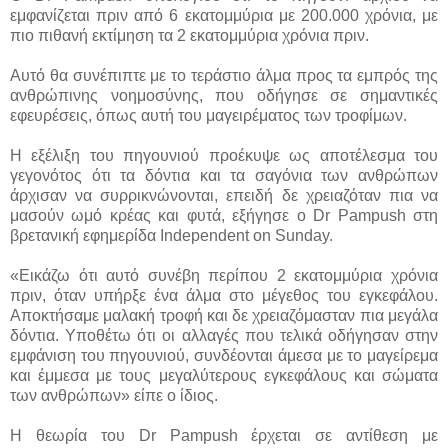
εμφανίζεται πριν από 6 εκατομμύρια με 200.000 χρόνια, με
πιο πιθανή εκτίμηση τα 2 εκατομμύρια χρόνια πριν.
Αυτό θα συνέπιπτε με το τεράστιο άλμα προς τα εμπρός της
ανθρώπινης νοημοσύνης, που οδήγησε σε σημαντικές
εφευρέσεις, όπως αυτή του μαγειρέματος των τροφίμων.
Η εξέλιξη του πηγουνιού προέκυψε ως αποτέλεσμα του
γεγονότος ότι τα δόντια και τα σαγόνια των ανθρώπων
άρχισαν να συρρικνώνονται, επειδή δε χρειαζόταν πια να
μασούν ωμό κρέας και φυτά, εξήγησε ο Dr Pampush στη
βρετανική εφημερίδα Independent on Sunday.
«Εικάζω ότι αυτό συνέβη περίπου 2 εκατομμύρια χρόνια
πριν, όταν υπήρξε ένα άλμα στο μέγεθος του εγκεφάλου.
Αποκτήσαμε μαλακή τροφή και δε χρειαζόμασταν πια μεγάλα
δόντια. Υποθέτω ότι οι αλλαγές που τελικά οδήγησαν στην
εμφάνιση του πηγουνιού, συνδέονται άμεσα με το μαγείρεμα
και έμμεσα με τους μεγαλύτερους εγκεφάλους και σώματα
των ανθρώπων» είπε ο ίδιος.
Η θεωρία του Dr Pampush έρχεται σε αντίθεση με