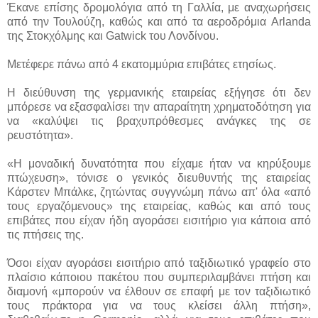
Έκανε επίσης δρομολόγια από τη Γαλλία, με αναχωρήσεις
από την Τουλούζη, καθώς και από τα αεροδρόμια Arlanda
της Στοκχόλμης και Gatwick του Λονδίνου.
Μετέφερε πάνω από 4 εκατομμύρια επιβάτες ετησίως.
Η διεύθυνση της γερμανικής εταιρείας εξήγησε ότι δεν
μπόρεσε να εξασφαλίσει την απαραίτητη χρηματοδότηση για
να «καλύψει τις βραχυπρόθεσμες ανάγκες της σε
ρευστότητα».
«Η μοναδική δυνατότητα που είχαμε ήταν να κηρύξουμε
πτώχευση», τόνισε ο γενικός διευθυντής της εταιρείας
Κάρστεν Μπάλκε, ζητώντας συγγνώμη πάνω απ' όλα «από
τους εργαζόμενους» της εταιρείας, καθώς και από τους
επιβάτες που είχαν ήδη αγοράσει εισιτήριο για κάποια από
τις πτήσεις της.
Όσοι είχαν αγοράσει εισιτήριο από ταξιδιωτικό γραφείο στο
πλαίσιο κάποιου πακέτου που συμπεριλαμβάνει πτήση και
διαμονή «μπορούν να έλθουν σε επαφή με τον ταξιδιωτικό
τους πράκτορα για να τους κλείσει άλλη πτήση»,