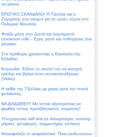
να χάσεις
ΕΡΩΤΙΚΟ ΣΚΑΝΔΑΛΟ! Η Τζούλια και ο
Ζαγορίτης στο σκαμνί για τη «ροζ» νύχτα στο
Πολεμικό Μουσείο
Φτιάξε μόνη σου ζεστά και λαχταριστά
cinnamon rolls - Έχεις ρεπό και πεθύμησες ένα
γλυκάκι;
Στα πρόθυρα χρεοκοπίας η Εκκλησία της
Ελλάδας
Κτηνωδία: Έδεσε το σκύλο του σε ανοιχτό
τρέιλερ και βγήκε στον αυτοκινητόδρομο
(Video)
Η selfie της Τζούλιας με μαγιό μετά την ποινή
φυλάκισης
ΝΑ ΔΙΑΔΩΘΕΙ!!! Με τέτοια αξιοπρέπεια να
φερθείς στους προσβλητικούς τουρίστες!
Υποχρεωτικά self test σε λιανεμπόριο, σούπερ
μάρκετ, μεταφορές, κομμωτήρια, εστίαση
Απασφαλίζει το ασφαλιστικό: Ποιοι κινδυνεύουν