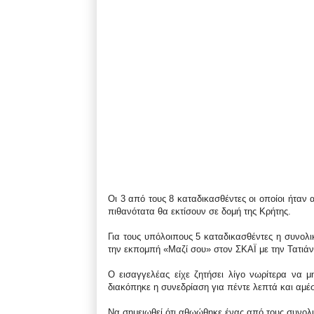
Οι 3 από τους 8 καταδικασθέντες οι οποίοι ήταν
πιθανότατα θα εκτίσουν σε δομή της Κρήτης.
Για τους υπόλοιπους 5 καταδικασθέντες η συνολ
την εκπομπή «Μαζί σου» στον ΣΚΑΪ με την Τατιάν
Ο εισαγγελέας είχε ζητήσει λίγο νωρίτερα να μ
διακόπηκε η συνεδρίαση για πέντε λεπτά και αμέσ
Να σημειωθεί ότι αθωώθηκε ένας από τους συνολ