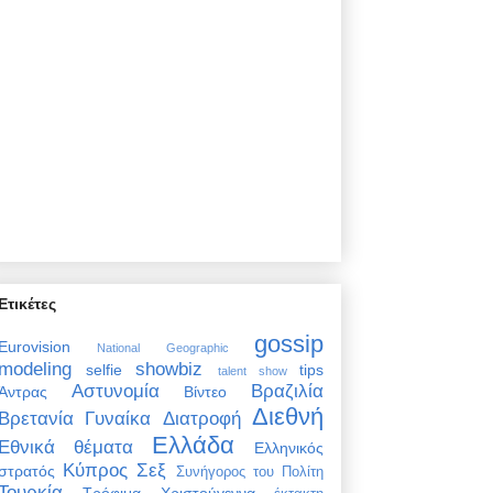
Ετικέτες
gossip
Eurovision
National Geographic
modeling
showbiz
selfie
tips
talent show
Αστυνομία
Βραζιλία
Άντρας
Βίντεο
Διεθνή
Βρετανία
Γυναίκα
Διατροφή
Ελλάδα
Εθνικά θέματα
Ελληνικός
Κύπρος
Σεξ
στρατός
Συνήγορος του Πολίτη
Τουρκία
Τρόφιμα
Χριστούγεννα