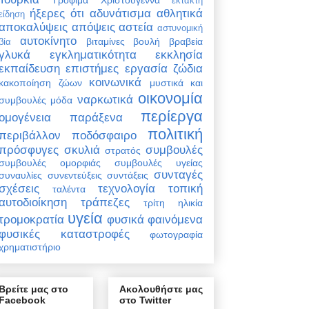
έκτακτη
ήξερες ότι
αδυνάτισμα
αθλητικά
είδηση
αποκαλύψεις
απόψεις
αστεία
αστυνομική
αυτοκίνητο
βιταμίνες
βουλή
βραβεία
βία
γλυκά
εγκληματικότητα
εκκλησία
εκπαίδευση
επιστήμες
εργασία
ζώδια
κοινωνικά
κακοποίηση ζώων
μυστικά και
οικονομία
ναρκωτικά
συμβουλές
μόδα
περίεργα
ομογένεια
παράξενα
πολιτική
περιβάλλον
ποδόσφαιρο
πρόσφυγες
σκυλιά
συμβουλές
στρατός
συμβουλές ομορφιάς
συμβουλές υγείας
συνταγές
συναυλίες
συνεντεύξεις
συντάξεις
σχέσεις
τεχνολογία
τοπική
ταλέντα
αυτοδιοίκηση
τράπεζες
τρίτη ηλικία
υγεία
τρομοκρατία
φυσικά φαινόμενα
φυσικές καταστροφές
φωτογραφία
χρηματιστήριο
Βρείτε μας στο
Ακολουθήστε μας
Facebook
στο Twitter