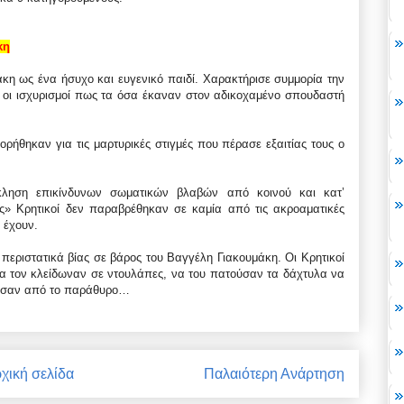
κη
κη ως ένα ήσυχο και ευγενικό παιδί. Χαρακτήρισε συμμορία την
 οι ισχυρισμοί πως τα όσα έκαναν στον αδικοχαμένο σπουδαστή
ορήθηκαν για τις μαρτυρικές στιγμές που πέρασε εξαιτίας τους ο
κληση επικίνδυνων σωματικών βλαβών από κοινού και κατ’
ες» Κρητικοί δεν παραβρέθηκαν σε καμία από τις ακροαματικές
 έχουν.
 περιστατικά βίας σε βάρος του Βαγγέλη Γιακουμάκη. Οι Κρητικοί
να τον κλείδωναν σε ντουλάπες, να του πατούσαν τα δάχτυλα να
μούσαν από το παράθυρο…
χική σελίδα
Παλαιότερη Ανάρτηση