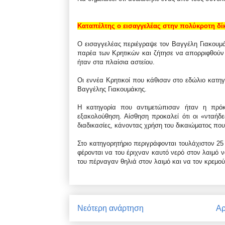
Καταπέλτης ο εισαγγελέας στην πολύκροτη δί
Ο εισαγγελέας περιέγραψε τον Βαγγέλη Γιακουμά
παρέα των Κρητικών και ζήτησε να απορριφθούν
ήταν στα πλαίσια αστείου.
Οι εννέα Κρητικοί που κάθισαν στο εδώλιο κατηγ
Βαγγέλης Γιακουμάκης.
Η κατηγορία που αντιμετώπισαν ήταν η πρό
εξακολούθηση. Αίσθηση προκαλεί ότι οι «νταήδ
διαδικασίες, κάνοντας χρήση του δικαιώματος που
Στο κατηγορητήριο περιγράφονται τουλάχιστον 25
φέρονται να του έριχναν καυτό νερό στον λαιμό 
του πέρναγαν θηλιά στον λαιμό και να τον κρε
Νεότερη ανάρτηση
Αρ