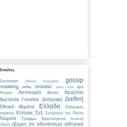
Ετικέτες
gossip
Eurovision
National Geographic
modeling
showbiz
selfie
tips
talent show
Αστυνομία
Βραζιλία
Άντρας
Βίντεο
Διεθνή
Βρετανία
Γυναίκα
Διατροφή
Ελλάδα
Εθνικά θέματα
Ελληνικός
Κύπρος
Σεξ
στρατός
Συνήγορος του Πολίτη
Τουρκία
Τρόφιμα
Χριστούγεννα
έκτακτη
ήξερες ότι
αδυνάτισμα
αθλητικά
είδηση