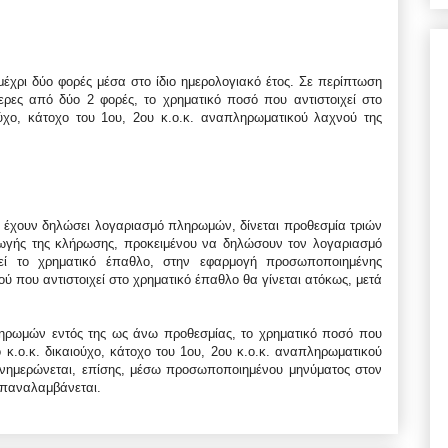
έχρι δύο φορές μέσα στο ίδιο ημερολογιακό έτος. Σε περίπτωση
ερες από δύο 2 φορές, το χρηματικό ποσό που αντιστοιχεί στο
ούχο, κάτοχο του 1ου, 2ου κ.ο.κ. αναπληρωματικού λαχνού της
 έχουν δηλώσει λογαριασμό πληρωμών, δίνεται προθεσμία τριών
γωγής της κλήρωσης, προκειμένου να δηλώσουν τον λογαριασμό
εί το χρηματικό έπαθλο, στην εφαρμογή προσωποποιημένης
 που αντιστοιχεί στο χρηματικό έπαθλο θα γίνεται ατόκως, μετά
ηρωμών εντός της ως άνω προθεσμίας, το χρηματικό ποσό που
ο κ.ο.κ. δικαιούχο, κάτοχο του 1ου, 2ου κ.ο.κ. αναπληρωματικού
ενημερώνεται, επίσης, μέσω προσωποποιημένου μηνύματος στον
επαναλαμβάνεται.