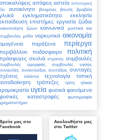
αποκαλύψεις
απόψεις
αστεία
αστυνομική
αυτοκίνητο
βιταμίνες
βουλή
βραβεία
βία
γλυκά
εγκληματικότητα
εκκλησία
εκπαίδευση
επιστήμες
εργασία
ζώδια
κοινωνικά
κακοποίηση ζώων
μυστικά και
οικονομία
ναρκωτικά
συμβουλές
μόδα
περίεργα
ομογένεια
παράξενα
πολιτική
περιβάλλον
ποδόσφαιρο
πρόσφυγες
σκυλιά
συμβουλές
στρατός
συμβουλές ομορφιάς
συμβουλές υγείας
συνταγές
συναυλίες
συνεντεύξεις
συντάξεις
σχέσεις
τεχνολογία
τοπική
ταλέντα
αυτοδιοίκηση
τράπεζες
τρίτη ηλικία
υγεία
τρομοκρατία
φυσικά φαινόμενα
φυσικές καταστροφές
φωτογραφία
χρηματιστήριο
Βρείτε μας στο
Ακολουθήστε μας
Facebook
στο Twitter