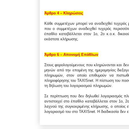
Άρθρο 4 – Κληρώσεις
Κάθε συμμετέχων μπορεί να αναδειχθεί τυχερός μ
που ο συμμετέχων αναδειχθεί τυχερός περισσότ
έπαθλο καταβάλλεται στον 1ο, 2ο κ.ο.κ. δικαι
εκάστοτε κλήρωσης.
Άρθρο 6 – Απονομή Επάθλων
Στους φορολογούμενους που κληρώνονται και δεν
μηνών από την επομένη της ημερομηνίας διεξα
πληρωμών, στον οποίο επιθυμούν να πιστωθ
πληροφόρησης του TAXISnet. Η πίστωση του ποσού
τη δήλωση του λογαριασμού πληρωμών.
Σε περίπτωση που δεν δηλωθεί λογαριασμός πλ
αντιστοιχεί στο έπαθλο καταβάλλεται στον 1ο, 2
λαχνού της συγκεκριμένης κλήρωσης, ο οποίος 
λογαριασμό του στο TAXISnet. Η διαδικασία δεν 