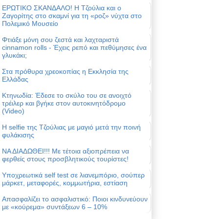
ΕΡΩΤΙΚΟ ΣΚΑΝΔΑΛΟ! Η Τζούλια και ο
Ζαγορίτης στο σκαμνί για τη «ροζ» νύχτα στο
Πολεμικό Μουσείο
Φτιάξε μόνη σου ζεστά και λαχταριστά
cinnamon rolls - Έχεις ρεπό και πεθύμησες ένα
γλυκάκι;
Στα πρόθυρα χρεοκοπίας η Εκκλησία της
Ελλάδας
Κτηνωδία: Έδεσε το σκύλο του σε ανοιχτό
τρέιλερ και βγήκε στον αυτοκινητόδρομο
(Video)
Η selfie της Τζούλιας με μαγιό μετά την ποινή
φυλάκισης
ΝΑ ΔΙΑΔΩΘΕΙ!!! Με τέτοια αξιοπρέπεια να
φερθείς στους προσβλητικούς τουρίστες!
Υποχρεωτικά self test σε λιανεμπόριο, σούπερ
μάρκετ, μεταφορές, κομμωτήρια, εστίαση
Απασφαλίζει το ασφαλιστικό: Ποιοι κινδυνεύουν
με «κούρεμα» συντάξεων 6 – 10%