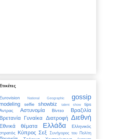
Ετικέτες
gossip
Eurovision
National Geographic
modeling
showbiz
selfie
tips
talent show
Αστυνομία
Βραζιλία
Άντρας
Βίντεο
Διεθνή
Βρετανία
Γυναίκα
Διατροφή
Ελλάδα
Εθνικά θέματα
Ελληνικός
Κύπρος
Σεξ
στρατός
Συνήγορος του Πολίτη
Τουρκία
Τρόφιμα
Χριστούγεννα