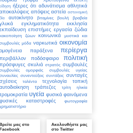
έκτακτη
ήξερες ότι
αδυνάτισμα
αθλητικά
είδηση
αποκαλύψεις
απόψεις
αστεία
αστυνομική
αυτοκίνητο
βιταμίνες
βουλή
βραβεία
βία
γλυκά
εγκληματικότητα
εκκλησία
εκπαίδευση
επιστήμες
εργασία
ζώδια
κοινωνικά
κακοποίηση ζώων
μυστικά και
οικονομία
ναρκωτικά
συμβουλές
μόδα
περίεργα
ομογένεια
παράξενα
πολιτική
περιβάλλον
ποδόσφαιρο
πρόσφυγες
σκυλιά
συμβουλές
στρατός
συμβουλές ομορφιάς
συμβουλές υγείας
συνταγές
συναυλίες
συνεντεύξεις
συντάξεις
σχέσεις
τεχνολογία
τοπική
ταλέντα
αυτοδιοίκηση
τράπεζες
τρίτη ηλικία
υγεία
τρομοκρατία
φυσικά φαινόμενα
φυσικές καταστροφές
φωτογραφία
χρηματιστήριο
Βρείτε μας στο
Ακολουθήστε μας
Facebook
στο Twitter