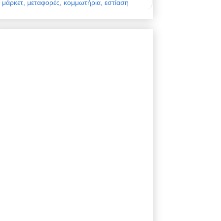
μάρκετ, μεταφορές, κομμωτήρια, εστίαση