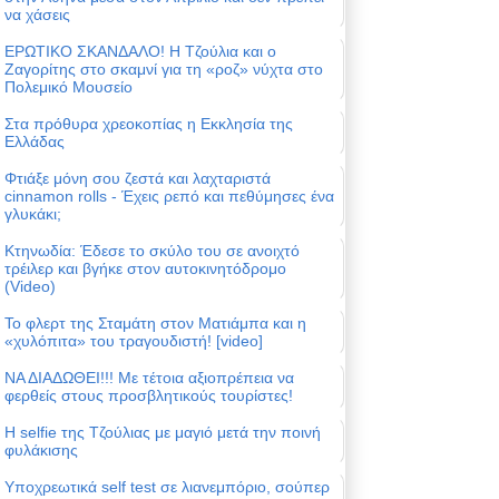
να χάσεις
ΕΡΩΤΙΚΟ ΣΚΑΝΔΑΛΟ! Η Τζούλια και ο
Ζαγορίτης στο σκαμνί για τη «ροζ» νύχτα στο
Πολεμικό Μουσείο
Στα πρόθυρα χρεοκοπίας η Εκκλησία της
Ελλάδας
Φτιάξε μόνη σου ζεστά και λαχταριστά
cinnamon rolls - Έχεις ρεπό και πεθύμησες ένα
γλυκάκι;
Κτηνωδία: Έδεσε το σκύλο του σε ανοιχτό
τρέιλερ και βγήκε στον αυτοκινητόδρομο
(Video)
Το φλερτ της Σταμάτη στον Ματιάμπα και η
«χυλόπιτα» του τραγουδιστή! [video]
ΝΑ ΔΙΑΔΩΘΕΙ!!! Με τέτοια αξιοπρέπεια να
φερθείς στους προσβλητικούς τουρίστες!
Η selfie της Τζούλιας με μαγιό μετά την ποινή
φυλάκισης
Υποχρεωτικά self test σε λιανεμπόριο, σούπερ