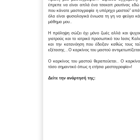
έπρεπε να είναι απλά ένα τσεκαπ ρουτίνας εδώ 
που κάνατε μαστογραφία η υπέρηχο μαστού” απάν
όλα είναι φυσιολογικά ένιωσα τη γη να φεύγει κ
μάθημα μου..
Η πρόληψη σώζει όχι μόνο ζωές αλλά και ψυχο
γιατρούς και το ιατρικό προσωπικό του Ιασις Κα
και την κατανόηση που έδειξαν καθώς τους τα
εξέτασης…Ο καρκίνος του μαστού αντιμετωπίζεται
Ο καρκίνος του μαστού θεραπεύεται.. Ο καρκί
τόσο σημαντικό όπως η ετήσια μαστογραφία»!
Δείτε την ανάρτησή της: