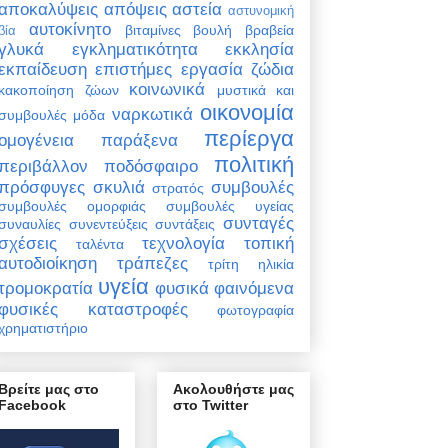
αποκαλύψεις
απόψεις
αστεία
αστυνομική
αυτοκίνητο
βιταμίνες
βουλή
βραβεία
βία
γλυκά
εγκληματικότητα
εκκλησία
εκπαίδευση
επιστήμες
εργασία
ζώδια
κοινωνικά
κακοποίηση ζώων
μυστικά και
οικονομία
ναρκωτικά
συμβουλές
μόδα
περίεργα
ομογένεια
παράξενα
πολιτική
περιβάλλον
ποδόσφαιρο
πρόσφυγες
σκυλιά
συμβουλές
στρατός
συμβουλές ομορφιάς
συμβουλές υγείας
συνταγές
συναυλίες
συνεντεύξεις
συντάξεις
σχέσεις
τεχνολογία
τοπική
ταλέντα
αυτοδιοίκηση
τράπεζες
τρίτη ηλικία
υγεία
τρομοκρατία
φυσικά φαινόμενα
φυσικές καταστροφές
φωτογραφία
χρηματιστήριο
Βρείτε μας στο
Ακολουθήστε μας
Facebook
στο Twitter