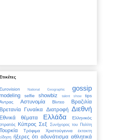
Ετικέτες
gossip
Eurovision
National Geographic
modeling
showbiz
selfie
tips
talent show
Αστυνομία
Βραζιλία
Άντρας
Βίντεο
Διεθνή
Βρετανία
Γυναίκα
Διατροφή
Ελλάδα
Εθνικά θέματα
Ελληνικός
Κύπρος
Σεξ
στρατός
Συνήγορος του Πολίτη
Τουρκία
Τρόφιμα
Χριστούγεννα
έκτακτη
ήξερες ότι
αδυνάτισμα
αθλητικά
είδηση