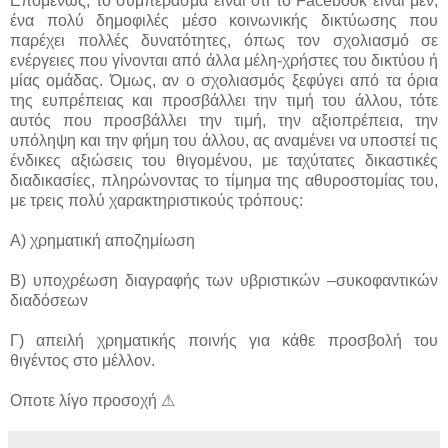
Επομένως, το συμπέρασμα είναι ότι το Facebook είναι μεν,
ένα πολύ δημοφιλές μέσο κοινωνικής δικτύωσης που
παρέχει πολλές δυνατότητες, όπως τον σχολιασμό σε
ενέργειες που γίνονται από άλλα μέλη-χρήστες του δικτύου ή
μίας ομάδας. Όμως, αν ο σχολιασμός ξεφύγει από τα όρια
της ευπρέπειας και προσβάλλει την τιμή του άλλου, τότε
αυτός που προσβάλλει την τιμή, την αξιοπρέπεια, την
υπόληψη και την φήμη του άλλου, ας αναμένει να υποστεί τις
ένδικες αξιώσεις του θιγομένου, με ταχύτατες δικαστικές
διαδικασίες, πληρώνοντας το τίμημα της αθυροστομίας του,
με τρεις πολύ χαρακτηριστικούς τρόπους:
Α) χρηματική αποζημίωση
Β) υποχρέωση διαγραφής των υβριστικών –συκοφαντικών
διαδόσεων
Γ) απειλή χρηματικής ποινής για κάθε προσβολή του
θιγέντος στο μέλλον.
Οποτε λίγο προσοχή ⚠