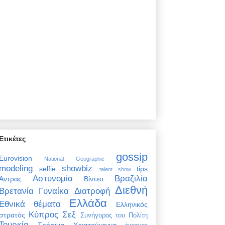
Ετικέτες
gossip
Eurovision
National Geographic
modeling
showbiz
selfie
tips
talent show
Αστυνομία
Βραζιλία
Άντρας
Βίντεο
Διεθνή
Βρετανία
Γυναίκα
Διατροφή
Ελλάδα
Εθνικά θέματα
Ελληνικός
Κύπρος
Σεξ
στρατός
Συνήγορος του Πολίτη
Τουρκία
Τρόφιμα
Χριστούγεννα