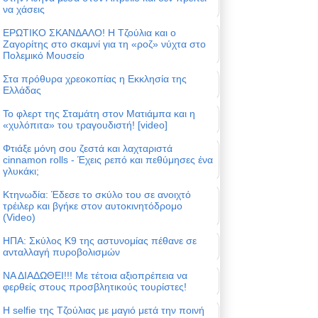
να χάσεις
ΕΡΩΤΙΚΟ ΣΚΑΝΔΑΛΟ! Η Τζούλια και ο
Ζαγορίτης στο σκαμνί για τη «ροζ» νύχτα στο
Πολεμικό Μουσείο
Στα πρόθυρα χρεοκοπίας η Εκκλησία της
Ελλάδας
Το φλερτ της Σταμάτη στον Ματιάμπα και η
«χυλόπιτα» του τραγουδιστή! [video]
Φτιάξε μόνη σου ζεστά και λαχταριστά
cinnamon rolls - Έχεις ρεπό και πεθύμησες ένα
γλυκάκι;
Κτηνωδία: Έδεσε το σκύλο του σε ανοιχτό
τρέιλερ και βγήκε στον αυτοκινητόδρομο
(Video)
ΗΠΑ: Σκύλος Κ9 της αστυνομίας πέθανε σε
ανταλλαγή πυροβολισμών
ΝΑ ΔΙΑΔΩΘΕΙ!!! Με τέτοια αξιοπρέπεια να
φερθείς στους προσβλητικούς τουρίστες!
Η selfie της Τζούλιας με μαγιό μετά την ποινή