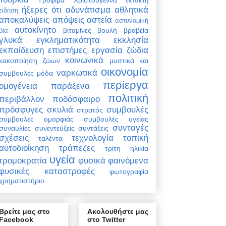
έκτακτη
ήξερες ότι
αδυνάτισμα
αθλητικά
είδηση
αποκαλύψεις
απόψεις
αστεία
αστυνομική
αυτοκίνητο
βιταμίνες
βουλή
βραβεία
βία
γλυκά
εγκληματικότητα
εκκλησία
εκπαίδευση
επιστήμες
εργασία
ζώδια
κοινωνικά
κακοποίηση ζώων
μυστικά και
οικονομία
ναρκωτικά
συμβουλές
μόδα
περίεργα
ομογένεια
παράξενα
πολιτική
περιβάλλον
ποδόσφαιρο
πρόσφυγες
σκυλιά
συμβουλές
στρατός
συμβουλές ομορφιάς
συμβουλές υγείας
συνταγές
συναυλίες
συνεντεύξεις
συντάξεις
σχέσεις
τεχνολογία
τοπική
ταλέντα
αυτοδιοίκηση
τράπεζες
τρίτη ηλικία
υγεία
τρομοκρατία
φυσικά φαινόμενα
φυσικές καταστροφές
φωτογραφία
χρηματιστήριο
Βρείτε μας στο
Ακολουθήστε μας
Facebook
στο Twitter