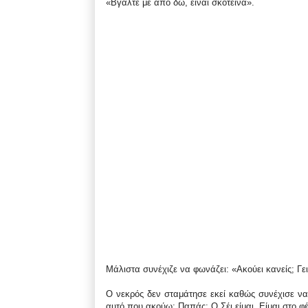
«Βγάλτε με από δω, είναι σκοτεινά».
Μάλιστα συνέχιζε να φωνάζει: «Ακούει κανείς; Γε
Ο νεκρός δεν σταμάτησε εκεί καθώς συνέχισε να λ
αυτό που ακούω; Παπάς; Ο Σέι είμαι. Είμαι στο φ