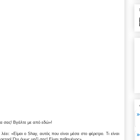
ια σας! Βγάλτε με από εδώ»!
έει: «Είμαι ο Shay, αυτός που είναι μέσα στο φέρετρο. Τι είναι
έρετρο! Όχι όμως μαζί σας! Είμαι πεθαμένος».