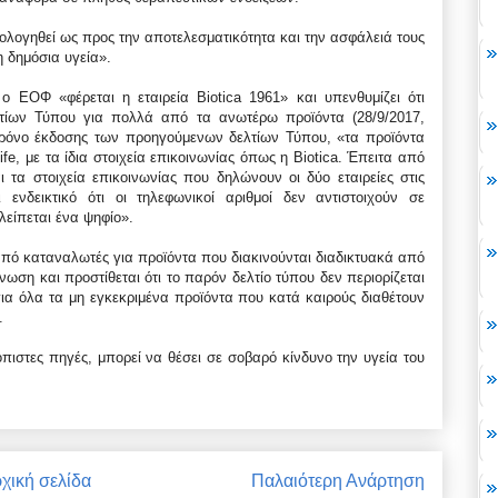
λογηθεί ως προς την αποτελεσματικότητα και την ασφάλειά τους
η δημόσια υγεία».
ο ΕΟΦ «φέρεται η εταιρεία Biotica 1961» και υπενθυμίζει ότι
τίων Τύπου για πολλά από τα ανωτέρω προϊόντα (28/9/2017,
ο χρόνο έκδοσης των προηγούμενων δελτίων Τύπου, «τα προϊόντα
ife, με τα ίδια στοιχεία επικοινωνίας όπως η Biotica. Έπειτα από
ι τα στοιχεία επικοινωνίας που δηλώνουν οι δύο εταιρείες στις
 ενδεικτικό ότι οι τηλεφωνικοί αριθμοί δεν αντιστοιχούν σε
είπεται ένα ψηφίο».
ό καταναλωτές για προϊόντα που διακινούνται διαδικτυακά από
νωση και προστίθεται ότι το παρόν δελτίο τύπου δεν περιορίζεται
για όλα τα μη εγκεκριμένα προϊόντα που κατά καιρούς διαθέτουν
.
ιστες πηγές, μπορεί να θέσει σε σοβαρό κίνδυνο την υγεία του
χική σελίδα
Παλαιότερη Ανάρτηση