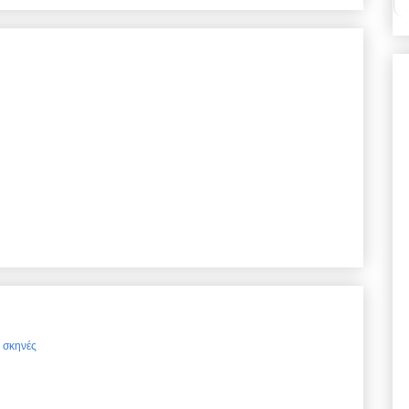
ς σκηνές