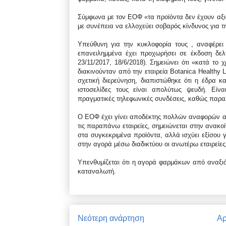
Σύμφωνα με τον ΕΟΦ «τα προϊόντα δεν έχουν αξιο
με συνέπεια να ελλοχεύει σοβαρός κίνδυνος για τ
Υπεύθυνη για την κυκλοφορία τους , αναφέρει 
επανειλημμένα έχει προχωρήσει σε έκδοση δελ
23/11/2017, 18/6/2018). Σημειώνει ότι «κατά τ
διακινούνταν από την εταιρεία Botanica Healthy L
σχετική διερεύνηση, διαπιστώθηκε ότι η έδρα κα
ιστοσελίδες τους είναι απολύτως ψευδή. Είναι
πραγματικές τηλεφωνικές συνδέσεις, καθώς παραλ
Ο ΕΟΦ έχει γίνει αποδέκτης πολλών αναφορών απ
τις παραπάνω εταιρείες, σημειώνεται στην ανακοί
στα συγκεκριμένα προϊόντα, αλλά ισχύει εξίσου 
στην αγορά μέσω διαδικτύου οι ανωτέρω εταιρείες
Υπενθυμίζεται ότι η αγορά φαρμάκων από αναξιόπ
καταναλωτή.
Νεότερη ανάρτηση
Αρ