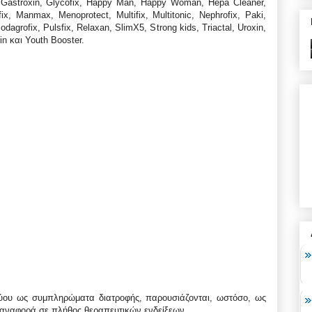
fix, Gastroxin, Glycofix, Happy Man, Happy Woman, Hepa Cleaner,
ix, Manmax, Menoprotect, Multifix, Multitonic, Nephrofix, Paki,
dagrofix, Pulsfix, Relaxan, SlimX5, Strong kids, Triactal, Uroxin,
in και Youth Booster.
τύου ως συμπληρώματα διατροφής, παρουσιάζονται, ωστόσο, ως
ι αναφορά σε πλήθος θεραπευτικών ενδείξεων.