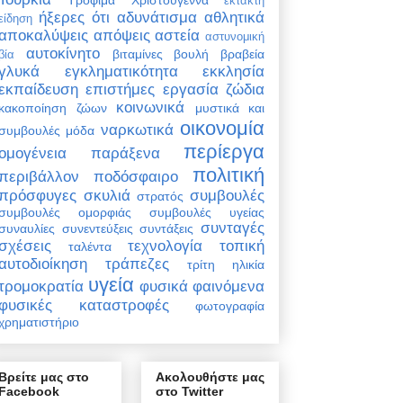
έκτακτη
ήξερες ότι
αδυνάτισμα
αθλητικά
είδηση
αποκαλύψεις
απόψεις
αστεία
αστυνομική
αυτοκίνητο
βιταμίνες
βουλή
βραβεία
βία
γλυκά
εγκληματικότητα
εκκλησία
εκπαίδευση
επιστήμες
εργασία
ζώδια
κοινωνικά
κακοποίηση ζώων
μυστικά και
οικονομία
ναρκωτικά
συμβουλές
μόδα
περίεργα
ομογένεια
παράξενα
πολιτική
περιβάλλον
ποδόσφαιρο
πρόσφυγες
σκυλιά
συμβουλές
στρατός
συμβουλές ομορφιάς
συμβουλές υγείας
συνταγές
συναυλίες
συνεντεύξεις
συντάξεις
σχέσεις
τεχνολογία
τοπική
ταλέντα
αυτοδιοίκηση
τράπεζες
τρίτη ηλικία
υγεία
τρομοκρατία
φυσικά φαινόμενα
φυσικές καταστροφές
φωτογραφία
χρηματιστήριο
Βρείτε μας στο
Ακολουθήστε μας
Facebook
στο Twitter