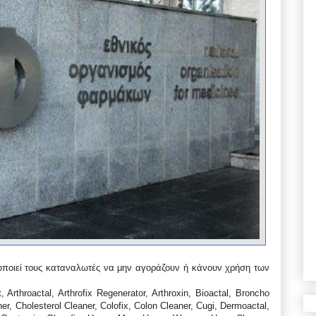
ποιεί τους καταναλωτές να μην αγοράζουν ή κάνουν χρήση των
t, Arthroactal, Arthrofix Regenerator, Arthroxin, Bioactal, Broncho
ner, Cholesterol Cleaner, Colofix, Colon Cleaner, Cugi, Dermoactal,