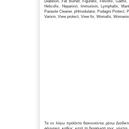
Diabexin, Fat Burner, Figurafix, Flevofix, Gall
Helicofix, Heparixin, Immunixin, Lymphafix, Manf
Parasite Cleaner, pHmodulator, Podagro Protect, Po
Varixin, View protect, View fix, Womafix, Womanix
Τα εν λόγω προϊόντα διακινούνται μέσω Διαδικ
φάρμακα, καθώς, κατά τη διαφήμισή τους, γίνετα