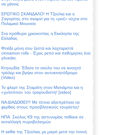
να χάσεις
ΕΡΩΤΙΚΟ ΣΚΑΝΔΑΛΟ! Η Τζούλια και ο
Ζαγορίτης στο σκαμνί για τη «ροζ» νύχτα στο
Πολεμικό Μουσείο
Στα πρόθυρα χρεοκοπίας η Εκκλησία της
Ελλάδας
Φτιάξε μόνη σου ζεστά και λαχταριστά
cinnamon rolls - Έχεις ρεπό και πεθύμησες ένα
γλυκάκι;
Κτηνωδία: Έδεσε το σκύλο του σε ανοιχτό
τρέιλερ και βγήκε στον αυτοκινητόδρομο
(Video)
Το φλερτ της Σταμάτη στον Ματιάμπα και η
«χυλόπιτα» του τραγουδιστή! [video]
ΝΑ ΔΙΑΔΩΘΕΙ!!! Με τέτοια αξιοπρέπεια να
φερθείς στους προσβλητικούς τουρίστες!
ΗΠΑ: Σκύλος Κ9 της αστυνομίας πέθανε σε
ανταλλαγή πυροβολισμών
Η selfie της Τζούλιας με μαγιό μετά την ποινή