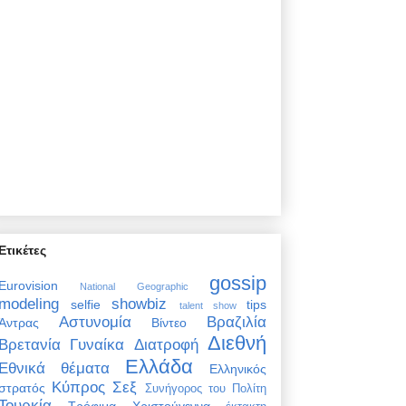
Ετικέτες
gossip
Eurovision
National Geographic
modeling
showbiz
selfie
tips
talent show
Αστυνομία
Βραζιλία
Άντρας
Βίντεο
Διεθνή
Βρετανία
Γυναίκα
Διατροφή
Ελλάδα
Εθνικά θέματα
Ελληνικός
Κύπρος
Σεξ
στρατός
Συνήγορος του Πολίτη
Τουρκία
Τρόφιμα
Χριστούγεννα