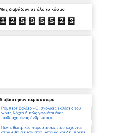
Μας διαβάζουν σε όλο το κόσμο
1
2
5
9
5
5
2
3
Διαβάστηκαν περισσότερο
Ρόμπερτ Βάλζερ «Οι σχολικές εκθέσεις του
Φριτς Κόχερ ή πώς γεννιέται ένας
πειθαρχημένος άνθρωπος»
Πέντε θεατρικές παραστάσεις που έρχονται
στην Αθήνα μέσα στον Απρίλιο και δεν πρέπει