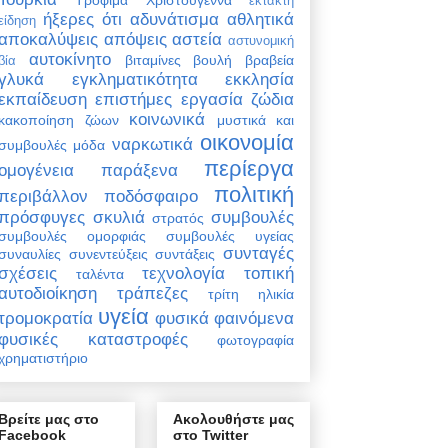
έκτακτη
ήξερες ότι
αδυνάτισμα
αθλητικά
είδηση
αποκαλύψεις
απόψεις
αστεία
αστυνομική
αυτοκίνητο
βιταμίνες
βουλή
βραβεία
βία
γλυκά
εγκληματικότητα
εκκλησία
εκπαίδευση
επιστήμες
εργασία
ζώδια
κοινωνικά
κακοποίηση ζώων
μυστικά και
οικονομία
ναρκωτικά
συμβουλές
μόδα
περίεργα
ομογένεια
παράξενα
πολιτική
περιβάλλον
ποδόσφαιρο
πρόσφυγες
σκυλιά
συμβουλές
στρατός
συμβουλές ομορφιάς
συμβουλές υγείας
συνταγές
συναυλίες
συνεντεύξεις
συντάξεις
σχέσεις
τεχνολογία
τοπική
ταλέντα
αυτοδιοίκηση
τράπεζες
τρίτη ηλικία
υγεία
τρομοκρατία
φυσικά φαινόμενα
φυσικές καταστροφές
φωτογραφία
χρηματιστήριο
Βρείτε μας στο
Ακολουθήστε μας
Facebook
στο Twitter