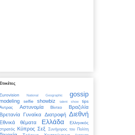
Ετικέτες
gossip
Eurovision
National Geographic
modeling
showbiz
selfie
tips
talent show
Αστυνομία
Βραζιλία
Άντρας
Βίντεο
Διεθνή
Βρετανία
Γυναίκα
Διατροφή
Ελλάδα
Εθνικά θέματα
Ελληνικός
Κύπρος
Σεξ
στρατός
Συνήγορος του Πολίτη
Τουρκία
Τρόφιμα
Χριστούγεννα