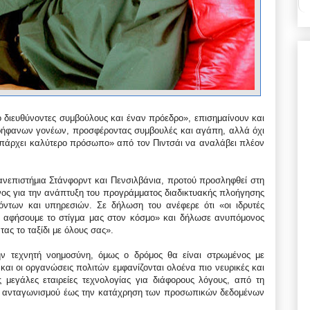
ύο διευθύνοντες συμβούλους και έναν πρόεδρο», επισημαίνουν και
ρήφανων γονέων, προσφέροντας συμβουλές και αγάπη, αλλά όχι
υπάρχει καλύτερο πρόσωπο» από τον Πιντσάι να αναλάβει πλέον
νεπιστήμια Στάνφορντ και Πενσιλβάνια, προτού προσληφθεί στη
ος για την ανάπτυξη του προγράμματος διαδικτυακής πλοήγησης
ντων και υπηρεσιών. Σε δήλωση του ανέφερε ότι «οι ιδρυτές
α αφήσουμε το στίγμα μας στον κόσμο» και δήλωσε ανυπόμονος
ας το ταξίδι με όλους σας».
την τεχνητή νοημοσύνη, όμως ο δρόμος θα είναι στρωμένος με
και οι οργανώσεις πολιτών εμφανίζονται ολοένα πιο νευρικές και
ς μεγάλες εταιρείες τεχνολογίας για διάφορους λόγους, από τη
υ ανταγωνισμού έως την κατάχρηση των προσωπικών δεδομένων