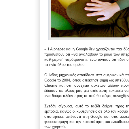
«Η Alphabet και η Google δεν χρειάζονται πια δ
προσθέτουν ότι «θα αναλάβουν το ρόλο των υπε
καθημερινή παρότρυνση», ενώ τόνισαν ότι «δεν 
τα ηνία όλου του ομίλου.
Ο Ινδός μηχανικός σπούδασε στα αμερικανικά πα
Google το 2004, όπου απέκτησε φήμη ως υπεύθυν
Chrome και στη συνέχεια αρκετών άλλων προϊό
έδωσαν σε όλους μας μια απίστευτη ευκαιρία ν
«να δούμε πλέον προς τα πού θα πάμε, συνεχίζοντ
Σχεδόν σίγουρα, αυτό το ταξίδι δείχνει προς 
εμπόδια, καθώς οι κυβερνήσεις σε όλο τον κόσμο 
απαιτητικές απέναντι στη Google και στις άλλε
φοροαποφυγή και την καταπάτηση του ελεύθερο
των χρηστών.