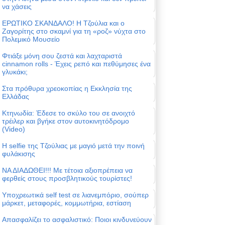
να χάσεις
ΕΡΩΤΙΚΟ ΣΚΑΝΔΑΛΟ! Η Τζούλια και ο
Ζαγορίτης στο σκαμνί για τη «ροζ» νύχτα στο
Πολεμικό Μουσείο
Φτιάξε μόνη σου ζεστά και λαχταριστά
cinnamon rolls - Έχεις ρεπό και πεθύμησες ένα
γλυκάκι;
Στα πρόθυρα χρεοκοπίας η Εκκλησία της
Ελλάδας
Κτηνωδία: Έδεσε το σκύλο του σε ανοιχτό
τρέιλερ και βγήκε στον αυτοκινητόδρομο
(Video)
Η selfie της Τζούλιας με μαγιό μετά την ποινή
φυλάκισης
ΝΑ ΔΙΑΔΩΘΕΙ!!! Με τέτοια αξιοπρέπεια να
φερθείς στους προσβλητικούς τουρίστες!
Υποχρεωτικά self test σε λιανεμπόριο, σούπερ
μάρκετ, μεταφορές, κομμωτήρια, εστίαση
Απασφαλίζει το ασφαλιστικό: Ποιοι κινδυνεύουν