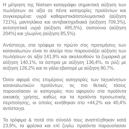
Η μέτρηση της Nielsen καταγράφει σημαντική αύξηση των
πωλήσεων σε αξία σε πέντε κατηγορίες προϊόντων και
συγκεκριμένα: υγρά καθαριστικά/απολυμαντικά (αύξηση
721%), μαντηλάκια και αντιβακτηριδιακά (αύξηση 709,3%),
αντισηπτικά υγρά (αύξηση 495,5%), σαπούνια (αύξηση
204%) και χλωρίνη (αύξηση 85,5%).
Αντίστοιχα, στα τρόφιμα το πρώτο στις προτιμήσεις των
καταναλωτών είναι το αλεύρι που παρουσιάζει αύξηση των
πωλήσεων σε αξία 141,9% και ακολουθούν τα ζυμαρικά με
αύξηση 140,1%, τα όσπρια με αύξηση 136,4%, το ρύζι με
αύξηση 126,2% και το γάλα εβαπορέ με αύξηση 90,7%.
Όσον αφορά στις επιμέρους κατηγορίες των ταχυκίνητων
καταναλωτικών προϊόντων, τις πιο θετικές τάσεις
παρουσίασαν οι κατηγορίες που αφορούν στα προϊόντα
οικιακής χρήσης, καθώς και τα προϊόντα προσωπικής
περιποίησης, οι οποίες κινήθηκαν στο +44,2% και 40,4%
αντίστοιχα.
Τα τρόφιμα & ποτά στο σύνολό τους αναπτύχθηκαν κατά
23,9%, τα φρέσκα και επί ζυγίω προϊόντα παρουσίασαν