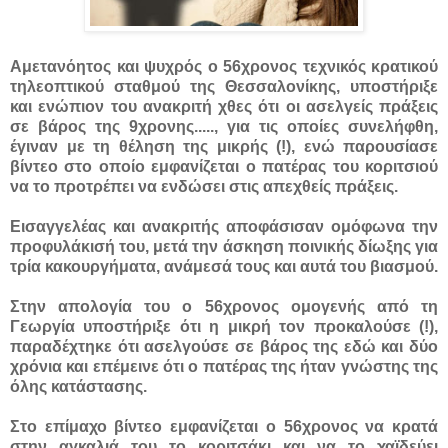
Αμετανόητος και ψυχρός ο 56χρονος τεχνικός κρατικού
τηλεοπτικού σταθμού της Θεσσαλονίκης, υποστήριξε
και ενώπιον του ανακριτή χθες ότι οι ασελγείς πράξεις
σε βάρος της 9χρονης.....
, για τις οποίες συνελήφθη,
έγιναν με τη θέληση της μικρής (!), ενώ παρουσίασε
βίντεο στο οποίο εμφανίζεται ο πατέρας του κοριτσιού
να το προτρέπει να ενδώσει στις απεχθείς πράξεις.
Εισαγγελέας και ανακριτής αποφάσισαν ομόφωνα την
προφυλάκισή του, μετά την άσκηση ποινικής δίωξης για
τρία κακουργήματα, ανάμεσά τους και αυτά του βιασμού.
Στην απολογία του ο 56χρονος ομογενής από τη
Γεωργία υποστήριξε ότι η μικρή τον προκαλούσε (!),
παραδέχτηκε ότι ασελγούσε σε βάρος της εδώ και δύο
χρόνια και επέμεινε ότι ο πατέρας της ήταν γνώστης της
όλης κατάστασης.
Στο επίμαχο βίντεο εμφανίζεται ο 56χρονος να κρατά
στην αγκαλιά του το κοριτσάκι και να το χαϊδεύει