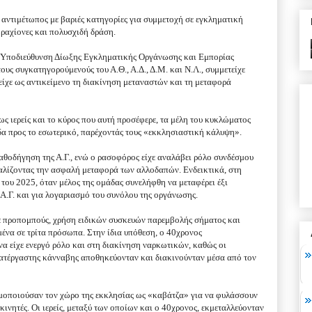
αντιμέτωπος με βαριές κατηγορίες για συμμετοχή σε εγκληματική
βραχίονες και πολυσχιδή δράση.
 Υποδιεύθυνση Δίωξης Εγκληματικής Οργάνωσης και Εμπορίας
υς συγκατηγορούμενούς του Α.Θ., Α.Δ., Δ.Μ. και Ν.Λ., συμμετείχε
είχε ως αντικείμενο τη διακίνηση μεταναστών και τη μεταφορά
 ως ιερείς και το κύρος που αυτή προσέφερε, τα μέλη του κυκλώματος
δα προς το εσωτερικό, παρέχοντάς τους «εκκλησιαστική κάλυψη».
αθοδήγηση της Α.Γ., ενώ ο ρασοφόρος είχε αναλάβει ρόλο συνδέσμου
φαλίζοντας την ασφαλή μεταφορά των αλλοδαπών. Ενδεικτικά, στη
του 2025, όταν μέλος της ομάδας συνελήφθη να μεταφέρει έξι
 Α.Γ. και για λογαριασμό του συνόλου της οργάνωσης.
με προπομπούς, χρήση ειδικών συσκευών παρεμβολής σήματος και
να σε τρίτα πρόσωπα. Στην ίδια υπόθεση, ο 40χρονος
α είχε ενεργό ρόλο και στη διακίνηση ναρκωτικών, καθώς οι
κατέργαστης κάνναβης αποθηκεύονταν και διακινούνταν μέσα από τον
μοποιούσαν τον χώρο της εκκλησίας ως «καβάτζα» για να φυλάσσουν
ακινητές. Οι ιερείς, μεταξύ των οποίων και ο 40χρονος, εκμεταλλεύονταν