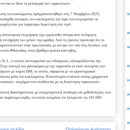
άνοντας οι ίδιοι τη μεταφορά των ναρκωτικών.
ρωση του κυκλώματος πραγματοποιήθηκε στις 7 Νοεμβρίου 2025,
υνελήφθη συνεργός του κυκλώματος την ώρα που επιχειρούσε να
οορίζονταν για περαιτέρω διακίνηση στο νησί.
 αστυνομική επιχείρηση είχε οργανωθεί ύστερα από πολύμηνη
επιτήρηση των μελών της ομάδας. Από τις έρευνες προέκυψε ότι το
ηριοποιούνταν στην πρωτεύουσα, με κέντρο τον ναό στη Λιοσίων, και
γκινίου Φθιώτιδας, όπου βρέθηκε φυτεία κάνναβης.
 Ν.Λ., ο οποίος λειτουργούσε ως ενδιάμεσος, εξασφαλίζοντας την
Στην κατοχή του ρασοφόρου με την παρουσία σε καλτ εκπομπές των
λέφωνο με κάρτα SIM, το οποίο, σύμφωνα με τα εργαστηριακά
όλοιπα μέλη του κυκλώματος. Η αστυνομία εντόπισε επίσης χρηματικά
σκευασιών, τεκμήρια που συνδέονται με τη διακίνηση ναρκωτικών.
ατική δραστηριότητα, με επαγγελματική υποδομή και μεθοδολογία, που
αι παράνομα κέρδη, τα οποία εκτιμάται ότι ξεπερνούν τις 105.000
χική σελίδα
Παλαιότερη Ανάρτηση