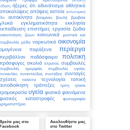
έκτακτη
ήξερες ότι
αδυνάτισμα
αθλητικά
είδηση
αποκαλύψεις
απόψεις
αστεία
αστυνομική
αυτοκίνητο
βιταμίνες
βουλή
βραβεία
βία
γλυκά
εγκληματικότητα
εκκλησία
εκπαίδευση
επιστήμες
εργασία
ζώδια
κοινωνικά
κακοποίηση ζώων
μυστικά και
οικονομία
ναρκωτικά
συμβουλές
μόδα
περίεργα
ομογένεια
παράξενα
πολιτική
περιβάλλον
ποδόσφαιρο
πρόσφυγες
σκυλιά
συμβουλές
στρατός
συμβουλές ομορφιάς
συμβουλές υγείας
συνταγές
συναυλίες
συνεντεύξεις
συντάξεις
σχέσεις
τεχνολογία
τοπική
ταλέντα
αυτοδιοίκηση
τράπεζες
τρίτη ηλικία
υγεία
τρομοκρατία
φυσικά φαινόμενα
φυσικές καταστροφές
φωτογραφία
χρηματιστήριο
Βρείτε μας στο
Ακολουθήστε μας
Facebook
στο Twitter