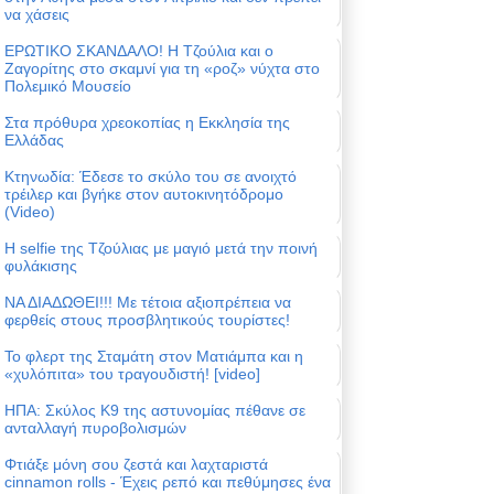
να χάσεις
ΕΡΩΤΙΚΟ ΣΚΑΝΔΑΛΟ! Η Τζούλια και ο
Ζαγορίτης στο σκαμνί για τη «ροζ» νύχτα στο
Πολεμικό Μουσείο
Στα πρόθυρα χρεοκοπίας η Εκκλησία της
Ελλάδας
Κτηνωδία: Έδεσε το σκύλο του σε ανοιχτό
τρέιλερ και βγήκε στον αυτοκινητόδρομο
(Video)
Η selfie της Τζούλιας με μαγιό μετά την ποινή
φυλάκισης
ΝΑ ΔΙΑΔΩΘΕΙ!!! Με τέτοια αξιοπρέπεια να
φερθείς στους προσβλητικούς τουρίστες!
Το φλερτ της Σταμάτη στον Ματιάμπα και η
«χυλόπιτα» του τραγουδιστή! [video]
ΗΠΑ: Σκύλος Κ9 της αστυνομίας πέθανε σε
ανταλλαγή πυροβολισμών
Φτιάξε μόνη σου ζεστά και λαχταριστά
cinnamon rolls - Έχεις ρεπό και πεθύμησες ένα