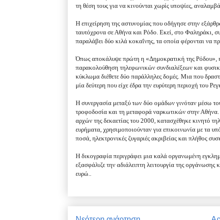
τη θέση τους για να κινούνται χωρίς υποψίες, αναλαμβ
Η επιχείρηση της αστυνομίας που οδήγησε στην εξάρθ
ταυτόχρονα σε Αθήνα και Ρόδο. Εκεί, στο Φαληράκι, σ
παραλάβει δύο κιλά κοκαΐνης, τα οποία φέρονται να πρ
Όπως αποκάλυψε πρώτη η «Δημοκρατική της Ρόδου», η
παρακολούθηση τηλεφωνικών συνδιαλέξεων και φυσική 
κύκλωμα διέθετε δύο παράλληλες δομές. Μια που δραστ
μία δεύτερη που είχε έδρα την ευρύτερη περιοχή του Ρε
Η συνεργασία μεταξύ των δύο ομάδων γινόταν μέσω του
τροφοδοσία και τη μεταφορά ναρκωτικών στην Αθήνα. 
αρχών της δεκαετίας του 2000, κατασχέθηκε κινητό τη
ευρήματα, χρησιμοποιούνταν για επικοινωνία με τα υπ
ποσά, ηλεκτρονικές ζυγαριές ακριβείας και πλήθος συ
Η δικογραφία περιγράφει μια καλά οργανωμένη εγκλημ
εξασφάλιζε την αδιάλειπτη λειτουργία της οργάνωσης κ
ευρώ..
Νεότερη ανάρτηση
Αρ