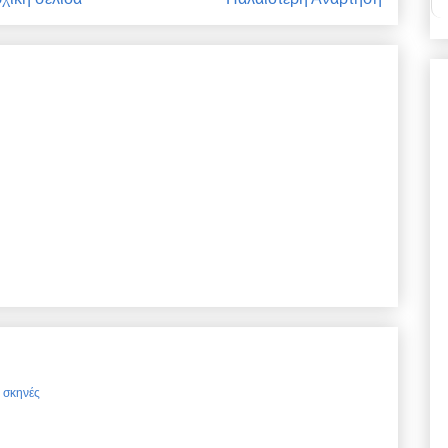
ς σκηνές