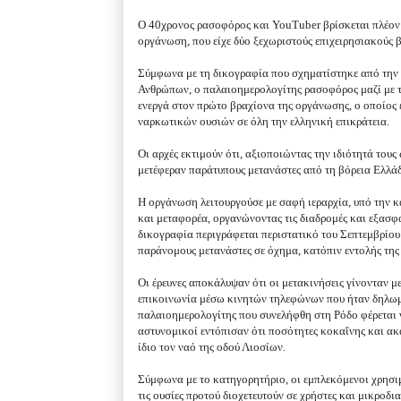
Ο 40χρονος ρασοφόρος και YouTuber βρίσκεται πλέον 
οργάνωση, που είχε δύο ξεχωριστούς επιχειρησιακούς 
Σύμφωνα με τη δικογραφία που σχηματίστηκε από την
Ανθρώπων, ο παλαιοημερολογίτης ρασοφόρος μαζί με το
ενεργά στον πρώτο βραχίονα της οργάνωσης, ο οποίος 
ναρκωτικών ουσιών σε όλη την ελληνική επικράτεια.
Οι αρχές εκτιμούν ότι, αξιοποιώντας την ιδιότητά τους
μετέφεραν παράτυπους μετανάστες από τη βόρεια Ελλά
Η οργάνωση λειτουργούσε με σαφή ιεραρχία, υπό την κ
και μεταφορέα, οργανώνοντας τις διαδρομές και εξασ
δικογραφία περιγράφεται περιστατικό του Σεπτεμβρίου 
παράνομους μετανάστες σε όχημα, κατόπιν εντολής της
Οι έρευνες αποκάλυψαν ότι οι μετακινήσεις γίνονταν 
επικοινωνία μέσω κινητών τηλεφώνων που ήταν δηλωμέ
παλαιοημερολογίτης που συνελήφθη στη Ρόδο φέρεται ν
αστυνομικοί εντόπισαν ότι ποσότητες κοκαΐνης και α
ίδιο τον ναό της οδού Λιοσίων.
Σύμφωνα με το κατηγορητήριο, οι εμπλεκόμενοι χρησι
τις ουσίες προτού διοχετευτούν σε χρήστες και μικροδι