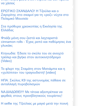
να χάσεις
ΕΡΩΤΙΚΟ ΣΚΑΝΔΑΛΟ! Η Τζούλια και ο
Ζαγορίτης στο σκαμνί για τη «ροζ» νύχτα στο
Πολεμικό Μουσείο
Στα πρόθυρα χρεοκοπίας η Εκκλησία της
Ελλάδας
Φτιάξε μόνη σου ζεστά και λαχταριστά
cinnamon rolls - Έχεις ρεπό και πεθύμησες ένα
γλυκάκι;
Κτηνωδία: Έδεσε το σκύλο του σε ανοιχτό
τρέιλερ και βγήκε στον αυτοκινητόδρομο
(Video)
Το φλερτ της Σταμάτη στον Ματιάμπα και η
«χυλόπιτα» του τραγουδιστή! [video]
ΗΠΑ: Σκύλος Κ9 της αστυνομίας πέθανε σε
ανταλλαγή πυροβολισμών
ΝΑ ΔΙΑΔΩΘΕΙ!!! Με τέτοια αξιοπρέπεια να
φερθείς στους προσβλητικούς τουρίστες!
Η selfie της Τζούλιας με μαγιό μετά την ποινή