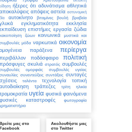
έκτακτη
ήξερες ότι
αδυνάτισμα
αθλητικά
είδηση
αποκαλύψεις
απόψεις
αστεία
αστυνομική
αυτοκίνητο
βιταμίνες
βουλή
βραβεία
βία
γλυκά
εγκληματικότητα
εκκλησία
εκπαίδευση
επιστήμες
εργασία
ζώδια
κοινωνικά
κακοποίηση ζώων
μυστικά και
οικονομία
ναρκωτικά
συμβουλές
μόδα
περίεργα
ομογένεια
παράξενα
πολιτική
περιβάλλον
ποδόσφαιρο
πρόσφυγες
σκυλιά
συμβουλές
στρατός
συμβουλές ομορφιάς
συμβουλές υγείας
συνταγές
συναυλίες
συνεντεύξεις
συντάξεις
σχέσεις
τεχνολογία
τοπική
ταλέντα
αυτοδιοίκηση
τράπεζες
τρίτη ηλικία
υγεία
τρομοκρατία
φυσικά φαινόμενα
φυσικές καταστροφές
φωτογραφία
χρηματιστήριο
Βρείτε μας στο
Ακολουθήστε μας
Facebook
στο Twitter