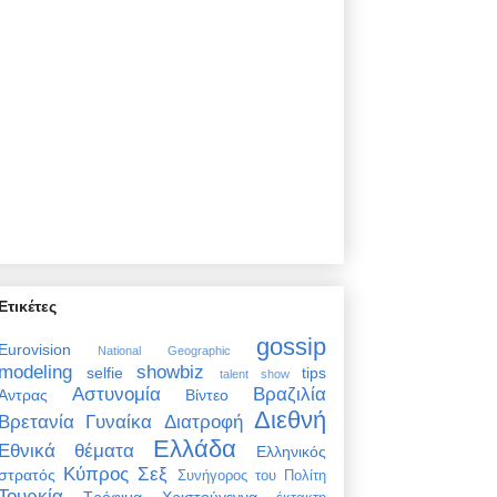
Ετικέτες
gossip
Eurovision
National Geographic
modeling
showbiz
selfie
tips
talent show
Αστυνομία
Βραζιλία
Άντρας
Βίντεο
Διεθνή
Βρετανία
Γυναίκα
Διατροφή
Ελλάδα
Εθνικά θέματα
Ελληνικός
Κύπρος
Σεξ
στρατός
Συνήγορος του Πολίτη
Τουρκία
Τρόφιμα
Χριστούγεννα