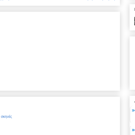
ς σκηνές