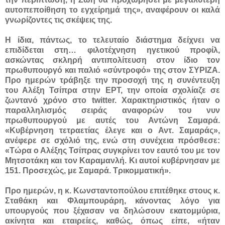
αυτοπεποίθηση το εγχείρημά της», αναφέρουν οι καλά
γνωρίζοντες τις σκέψεις της.
Η ίδια, πάντως, το τελευταίο διάστημα δείχνει να
επιδίδεται στη… φιλοτέχνηση ηγετικού προφίλ,
ασκώντας σκληρή αντιπολίτευση στον ίδιο τον
πρωθυπουργό και παλιό «σύντροφό» της στον ΣΥΡΙΖΑ.
Προ ημερών τράβηξε την προσοχή της η συνέντευξη
του Αλέξη Τσίπρα στην ΕΡΤ, την οποία σχολίαζε σε
ζωντανό χρόνο στο twitter. Χαρακτηριστικός ήταν ο
παραλληλισμός σειράς αναφορών του νυν
πρωθυπουργού με αυτές του Αντώνη Σαμαρά.
«Κυβέρνηση τετραετίας έλεγε και ο Αντ. Σαμαράς»,
ανέφερε σε σχόλιό της, ενώ στη συνέχεια πρόσθεσε:
«Τώρα ο Αλέξης Τσίπρας συγκρίνει τον εαυτό του με τον
Μητσοτάκη και τον Καραμανλή. Κι αυτοί κυβέρνησαν με
151. Προσεχώς, με Σαμαρά. Τρικομματική».
Προ ημερών, η κ. Κωνσταντοπούλου επιτέθηκε στους κ.
Σταθάκη και Φλαμπουράρη, κάνοντας λόγο για
υπουργούς που ξέχασαν να δηλώσουν εκατομμύρια,
ακίνητα και εταιρείες, καθώς, όπως είπε, «ήταν