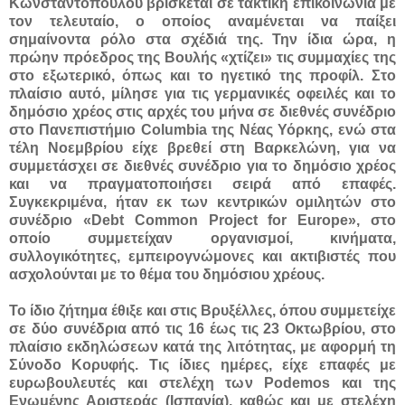
Κωνσταντοπούλου βρίσκεται σε τακτική επικοινωνία με
τον τελευταίο, ο οποίος αναμένεται να παίξει
σημαίνοντα ρόλο στα σχέδιά της. Την ίδια ώρα, η
πρώην πρόεδρος της Βουλής «χτίζει» τις συμμαχίες της
στο εξωτερικό, όπως και το ηγετικό της προφίλ. Στο
πλαίσιο αυτό, μίλησε για τις γερμανικές οφειλές και το
δημόσιο χρέος στις αρχές του μήνα σε διεθνές συνέδριο
στο Πανεπιστήμιο Columbia της Νέας Υόρκης, ενώ στα
τέλη Νοεμβρίου είχε βρεθεί στη Βαρκελώνη, για να
συμμετάσχει σε διεθνές συνέδριο για το δημόσιο χρέος
και να πραγματοποιήσει σειρά από επαφές.
Συγκεκριμένα, ήταν εκ των κεντρικών ομιλητών στο
συνέδριο «Debt Common Project for Europe», στο
οποίο συμμετείχαν οργανισμοί, κινήματα,
συλλογικότητες, εμπειρογνώμονες και ακτιβιστές που
ασχολούνται με το θέμα του δημόσιου χρέους.
Το ίδιο ζήτημα έθιξε και στις Βρυξέλλες, όπου συμμετείχε
σε δύο συνέδρια από τις 16 έως τις 23 Οκτωβρίου, στο
πλαίσιο εκδηλώσεων κατά της λιτότητας, με αφορμή τη
Σύνοδο Κορυφής. Τις ίδιες ημέρες, είχε επαφές με
ευρωβουλευτές και στελέχη των Podemos και της
Ενωμένης Αριστεράς (Ισπανία), καθώς και με στελέχη