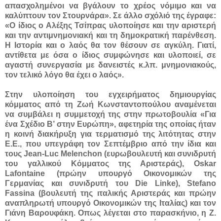
απασχολημένοι να βγάλουν το χρέος νόμιμο και να
καλύπτουν τον Στουρνάρα». Σε άλλο σχόλιό της έγραφε:
«Ο ίδιος ο Αλέξης Τσίπρας υλοποίησε και την αριστερή
και την αντιμνημονιακή και τη δημοκρατική παρένθεση.
Η Ιστορία και ο λαός θα τον θέσουν σε αγκύλη. Γιατί,
αντίθετα με όσα ο ίδιος συμφώνησε και υλοποιεί, σε
αγαστή συνεργασία με δανειστές κ.λπ. μνημονιακούς,
τον τελικό λόγο θα έχει ο λαός».
Στην υλοποίηση του εγχειρήματος δημιουργίας
κόμματος από τη Ζωή Κωνσταντοπούλου αναμένεται
να συμβάλει η συμμετοχή της στην πρωτοβουλία «Για
ένα Σχέδιο Β’ στην Ευρώπη», αφετηρία της οποίας ήταν
η κοινή διακήρυξη για τερματισμό της λιτότητας στην
Ε.Ε., που υπεγράφη τον Σεπτέμβριο από την ίδια και
τους Jean-Luc Melenchon (ευρωβουλευτή και συνιδρυτή
του γαλλικού Κόμματος της Αριστεράς), Oskar
Lafontaine (πρώην υπουργό Οικονομικών της
Γερμανίας και συνιδρυτή του Die Linke), Stefano
Fassina (βουλευτή της ιταλικής Αριστεράς και πρώην
αναπληρωτή υπουργό Οικονομικών της Ιταλίας) και τον
Γιάνη Βαρουφάκη. Οπως λέγεται στο παρασκήνιο, η Ζ.