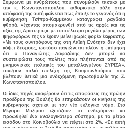
Σύμφωνα με ανθρώπους που συνομιλούν τακτικά με
την κ. Κωνσταντοπούλου, καθοριστικό ρόλο στην
απόφασή της αυτή φαίνεται πως έπαιξε το γεγονός ότι η
κυβέρνηση Τσίπρα-Καμμένου καταγράφει ραγδαία
φθορά, «έχοντας απομακρυνθεί από τις αρχές και τις
αξίες της Αριστεράς», με αποτέλεσμα μεγάλο μέρος των
ψηφοφόρων της να έχουν μείνει χωρίς φορέα έκφρασης.
«Με τους συντρόφους της στη Λαϊκή Ενότητα δεν έχει
κόψει δεσμούς, ωστόσο παγιώνεται πλέον η εκτίμηση
ότι ο Παναγιώτης Λαφαζάνης δεν μπορεί να
συσπειρώσει τους πολίτες που πλήττονται από τις
μνημονιακές πολιτικές του μεταλλαγμένου ΣΥΡΙΖΑ»,
τονίζουν παλιά στελέχη της Κουμουνδούρου, που
βλέπουν θετικά μια ενδεχόμενη πρωτοβουλία της Ζ.
Κωνσταντοπούλου.
Οι ίδιες πηγές αναφέρουν ότι τις αποφάσεις της πρώην
προέδρου της Βουλής θα επηρεάσουν οι κινήσεις της
κυβέρνησης σχετικά με τον νέο εκλογικό νόμο. Στο
Μέγαρο Μαξίμου εξετάζουν το ενδεχόμενο να
προωθηθεί ένα αναλογικότερο σύστημα, με το μέτρο
εισόδου στο Κοινοβούλιο να πέφτει στο 2%. «Σε αυτή
την περίπτωση, η Ζωή θα προχωρήσει με μεγαλύτερη