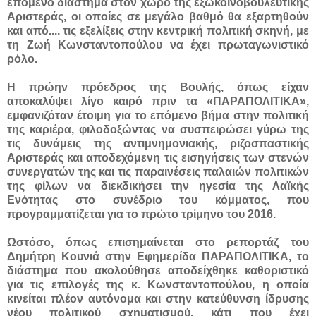
επόμενο διάστημα στον χώρο της εξωκοινοβουλευτικής
Αριστεράς, οι οποίες σε μεγάλο βαθμό θα εξαρτηθούν
και από....
τις εξελίξεις στην κεντρική πολιτική σκηνή, με
τη Ζωή Κωνσταντοπούλου να έχει πρωταγωνιστικό
ρόλο.
Η πρώην πρόεδρος της Βουλής, όπως είχαν
αποκαλύψει λίγο καιρό πριν τα «ΠΑΡΑΠΟΛΙΤΙΚΑ»,
εμφανιζόταν έτοιμη για το επόμενο βήμα στην πολιτική
της καριέρα, φιλοδοξώντας να συσπειρώσει γύρω της
τις δυνάμεις της αντιμνημονιακής, ριζοσπαστικής
Αριστεράς και αποδεχόμενη τις εισηγήσεις των στενών
συνεργατών της και τις παραινέσεις παλαιών πολιτικών
της φίλων να διεκδικήσει την ηγεσία της Λαϊκής
Ενότητας στο συνέδριο του κόμματος, που
προγραμματίζεται για το πρώτο τρίμηνο του 2016.
Ωστόσο, όπως επισημαίνεται στο ρεπορτάζ του
Δημήτρη Κουνιά στην Εφημερίδα ΠΑΡΑΠΟΛΙΤΙΚΑ, το
διάστημα που ακολούθησε αποδείχθηκε καθοριστικό
για τις επιλογές της κ. Κωνσταντοπούλου, η οποία
κινείται πλέον αυτόνομα και στην κατεύθυνση ίδρυσης
νέου πολιτικού σχηματισμού, κάτι που έχει