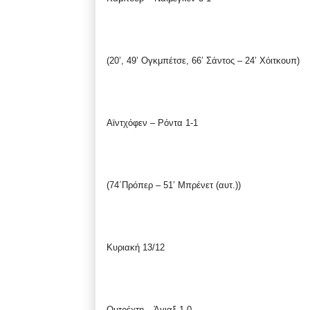
(20’, 49’ Ογκμπέτσε, 66’ Σάντος – 24’ Χόιτκουπ)
Αϊντχόφεν – Ρόντα 1-1
(74΄Πρόπερ – 51’ Μπρένετ (αυτ.))
Κυριακή 13/12
Ουτρέχτη – Άγιαξ 1-0