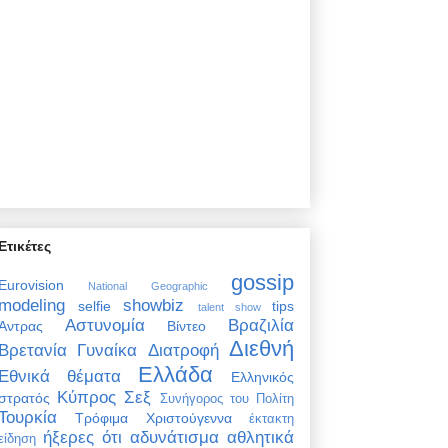
Ετικέτες
gossip
Eurovision
National Geographic
modeling
showbiz
selfie
tips
talent show
Αστυνομία
Βραζιλία
Άντρας
Βίντεο
Διεθνή
Βρετανία
Γυναίκα
Διατροφή
Ελλάδα
Εθνικά θέματα
Ελληνικός
Κύπρος
Σεξ
στρατός
Συνήγορος του Πολίτη
Τουρκία
Τρόφιμα
Χριστούγεννα
έκτακτη
ήξερες ότι
αδυνάτισμα
αθλητικά
είδηση