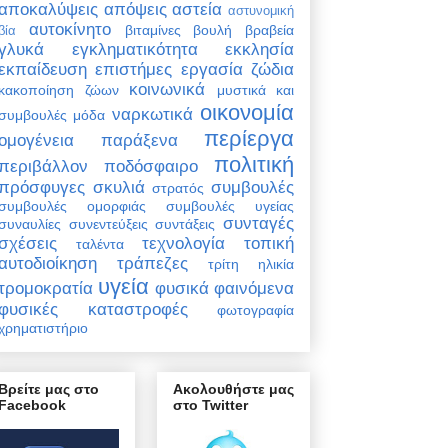
αποκαλύψεις
απόψεις
αστεία
αστυνομική
αυτοκίνητο
βιταμίνες
βουλή
βραβεία
βία
γλυκά
εγκληματικότητα
εκκλησία
εκπαίδευση
επιστήμες
εργασία
ζώδια
κοινωνικά
κακοποίηση ζώων
μυστικά και
οικονομία
ναρκωτικά
συμβουλές
μόδα
περίεργα
ομογένεια
παράξενα
πολιτική
περιβάλλον
ποδόσφαιρο
πρόσφυγες
σκυλιά
συμβουλές
στρατός
συμβουλές ομορφιάς
συμβουλές υγείας
συνταγές
συναυλίες
συνεντεύξεις
συντάξεις
σχέσεις
τεχνολογία
τοπική
ταλέντα
αυτοδιοίκηση
τράπεζες
τρίτη ηλικία
υγεία
τρομοκρατία
φυσικά φαινόμενα
φυσικές καταστροφές
φωτογραφία
χρηματιστήριο
Βρείτε μας στο
Ακολουθήστε μας
Facebook
στο Twitter