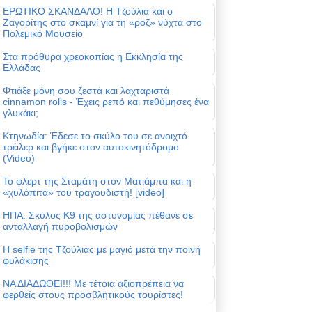
ΕΡΩΤΙΚΟ ΣΚΑΝΔΑΛΟ! Η Τζούλια και ο
Ζαγορίτης στο σκαμνί για τη «ροζ» νύχτα στο
Πολεμικό Μουσείο
Στα πρόθυρα χρεοκοπίας η Εκκλησία της
Ελλάδας
Φτιάξε μόνη σου ζεστά και λαχταριστά
cinnamon rolls - Έχεις ρεπό και πεθύμησες ένα
γλυκάκι;
Κτηνωδία: Έδεσε το σκύλο του σε ανοιχτό
τρέιλερ και βγήκε στον αυτοκινητόδρομο
(Video)
Το φλερτ της Σταμάτη στον Ματιάμπα και η
«χυλόπιτα» του τραγουδιστή! [video]
ΗΠΑ: Σκύλος Κ9 της αστυνομίας πέθανε σε
ανταλλαγή πυροβολισμών
Η selfie της Τζούλιας με μαγιό μετά την ποινή
φυλάκισης
ΝΑ ΔΙΑΔΩΘΕΙ!!! Με τέτοια αξιοπρέπεια να
φερθείς στους προσβλητικούς τουρίστες!