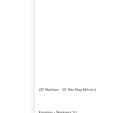
(33’ Μαλόουν – 55’ Φαν Ντερ Βέλντεν)
Καμπούρ – Ναϊμέγκεν 3-1