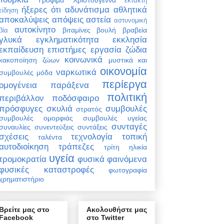
έκτακτη
ήξερες ότι
αδυνάτισμα
αθλητικά
είδηση
αποκαλύψεις
απόψεις
αστεία
αστυνομική
αυτοκίνητο
βιταμίνες
βουλή
βραβεία
βία
γλυκά
εγκληματικότητα
εκκλησία
εκπαίδευση
επιστήμες
εργασία
ζώδια
κοινωνικά
κακοποίηση ζώων
μυστικά και
οικονομία
ναρκωτικά
συμβουλές
μόδα
περίεργα
ομογένεια
παράξενα
πολιτική
περιβάλλον
ποδόσφαιρο
πρόσφυγες
σκυλιά
συμβουλές
στρατός
συμβουλές ομορφιάς
συμβουλές υγείας
συνταγές
συναυλίες
συνεντεύξεις
συντάξεις
σχέσεις
τεχνολογία
τοπική
ταλέντα
αυτοδιοίκηση
τράπεζες
τρίτη ηλικία
υγεία
τρομοκρατία
φυσικά φαινόμενα
φυσικές καταστροφές
φωτογραφία
χρηματιστήριο
Βρείτε μας στο
Ακολουθήστε μας
Facebook
στο Twitter