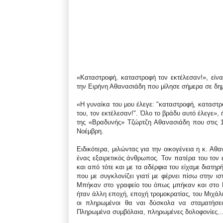
«Καταστροφή, καταστροφή τον εκτέλεσαν!», είν
την Ειρήνη Αθανασιάδη που μίλησε σήμερα σε δημ
«Η γυναίκα του μου έλεγε: "καταστροφή, καταστρ
του, τον εκτέλεσαν!". Όλο το βράδυ αυτό έλεγε»,
της «Βραδυνής» Τζώρτζη Αθανασιάδη που στις 
Νοέμβρη.
Ειδικότερα, μιλώντας για την οικογένεια η κ. Αθ
ένας εξαιρετικός άνθρωπος. Τον πατέρα του τον
και από τότε και με τα αδέρφια του είχαμε διατηρή
που με συγκλονίζει γιατί με φέρνει πίσω στην ι
Μπήκαν στο γραφείο του όπως μπήκαν και στο 
ήταν άλλη εποχή, εποχή τρομοκρατίας, του Μιχάλ
οι πληρωμένοι θα ναι δύσκολα να σταματήσει
Πληρωμένα συμβόλαια, πληρωμένες δολοφονίες...