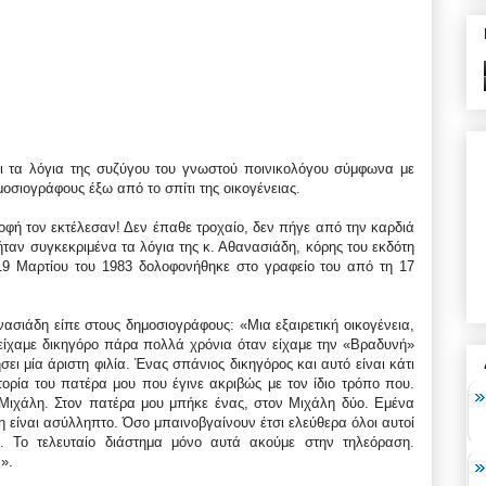
αι τα λόγια της συζύγου του γνωστού ποινικολόγου σύμφωνα με
οσιογράφους έξω από το σπίτι της οικογένειας.
οφή τον εκτέλεσαν! Δεν έπαθε τροχαίο, δεν πήγε από την καρδιά
 ήταν συγκεκριμένα τα λόγια της κ. Αθανασιάδη, κόρης του εκδότη
19 Μαρτίου του 1983 δολοφονήθηκε στο γραφείο του από τη 17
ανασιάδη είπε στους δημοσιογράφους: «Μια εξαιρετική οικογένεια,
 είχαμε δικηγόρο πάρα πολλά χρόνια όταν είχαμε την «Βραδυνή»
σει μία άριστη φιλία. Ένας σπάνιος δικηγόρος και αυτό είναι κάτι
στορία του πατέρα μου που έγινε ακριβώς με τον ίδιο τρόπο που.
Μιχάλη. Στον πατέρα μου μπήκε ένας, στον Μιχάλη δύο. Εμένα
η είναι ασύλληπτο. Όσο μπαινοβγαίνουν έτσι ελεύθερα όλοι αυτοί
. Το τελευταίο διάστημα μόνο αυτά ακούμε στην τηλεόραση.
».