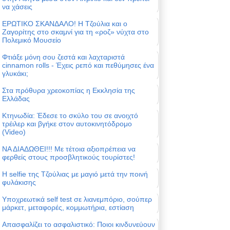
να χάσεις
ΕΡΩΤΙΚΟ ΣΚΑΝΔΑΛΟ! Η Τζούλια και ο
Ζαγορίτης στο σκαμνί για τη «ροζ» νύχτα στο
Πολεμικό Μουσείο
Φτιάξε μόνη σου ζεστά και λαχταριστά
cinnamon rolls - Έχεις ρεπό και πεθύμησες ένα
γλυκάκι;
Στα πρόθυρα χρεοκοπίας η Εκκλησία της
Ελλάδας
Κτηνωδία: Έδεσε το σκύλο του σε ανοιχτό
τρέιλερ και βγήκε στον αυτοκινητόδρομο
(Video)
ΝΑ ΔΙΑΔΩΘΕΙ!!! Με τέτοια αξιοπρέπεια να
φερθείς στους προσβλητικούς τουρίστες!
Η selfie της Τζούλιας με μαγιό μετά την ποινή
φυλάκισης
Υποχρεωτικά self test σε λιανεμπόριο, σούπερ
μάρκετ, μεταφορές, κομμωτήρια, εστίαση
Απασφαλίζει το ασφαλιστικό: Ποιοι κινδυνεύουν