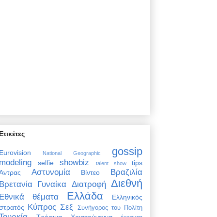
Ετικέτες
gossip
Eurovision
National Geographic
modeling
showbiz
selfie
tips
talent show
Αστυνομία
Βραζιλία
Άντρας
Βίντεο
Διεθνή
Βρετανία
Γυναίκα
Διατροφή
Ελλάδα
Εθνικά θέματα
Ελληνικός
Κύπρος
Σεξ
στρατός
Συνήγορος του Πολίτη
Τουρκία
Τρόφιμα
Χριστούγεννα