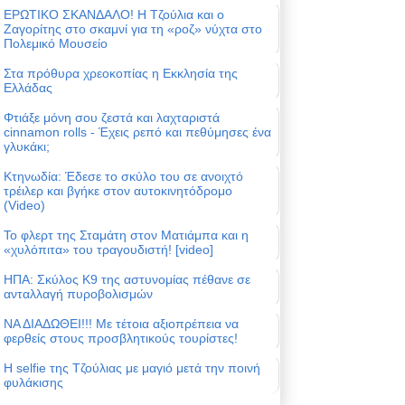
ΕΡΩΤΙΚΟ ΣΚΑΝΔΑΛΟ! Η Τζούλια και ο
Ζαγορίτης στο σκαμνί για τη «ροζ» νύχτα στο
Πολεμικό Μουσείο
Στα πρόθυρα χρεοκοπίας η Εκκλησία της
Ελλάδας
Φτιάξε μόνη σου ζεστά και λαχταριστά
cinnamon rolls - Έχεις ρεπό και πεθύμησες ένα
γλυκάκι;
Κτηνωδία: Έδεσε το σκύλο του σε ανοιχτό
τρέιλερ και βγήκε στον αυτοκινητόδρομο
(Video)
Το φλερτ της Σταμάτη στον Ματιάμπα και η
«χυλόπιτα» του τραγουδιστή! [video]
ΗΠΑ: Σκύλος Κ9 της αστυνομίας πέθανε σε
ανταλλαγή πυροβολισμών
ΝΑ ΔΙΑΔΩΘΕΙ!!! Με τέτοια αξιοπρέπεια να
φερθείς στους προσβλητικούς τουρίστες!
Η selfie της Τζούλιας με μαγιό μετά την ποινή
φυλάκισης