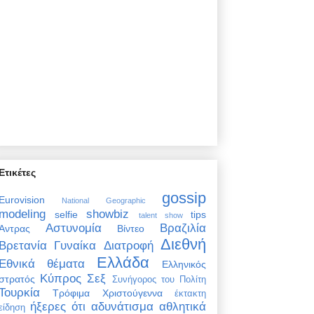
Ετικέτες
gossip
Eurovision
National Geographic
modeling
showbiz
selfie
tips
talent show
Αστυνομία
Βραζιλία
Άντρας
Βίντεο
Διεθνή
Βρετανία
Γυναίκα
Διατροφή
Ελλάδα
Εθνικά θέματα
Ελληνικός
Κύπρος
Σεξ
στρατός
Συνήγορος του Πολίτη
Τουρκία
Τρόφιμα
Χριστούγεννα
έκτακτη
ήξερες ότι
αδυνάτισμα
αθλητικά
είδηση