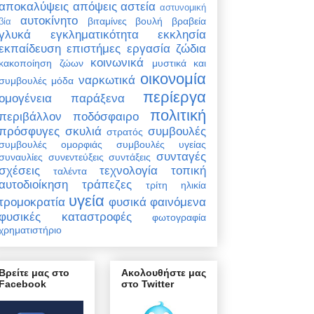
αποκαλύψεις
απόψεις
αστεία
αστυνομική
αυτοκίνητο
βιταμίνες
βουλή
βραβεία
βία
γλυκά
εγκληματικότητα
εκκλησία
εκπαίδευση
επιστήμες
εργασία
ζώδια
κοινωνικά
κακοποίηση ζώων
μυστικά και
οικονομία
ναρκωτικά
συμβουλές
μόδα
περίεργα
ομογένεια
παράξενα
πολιτική
περιβάλλον
ποδόσφαιρο
πρόσφυγες
σκυλιά
συμβουλές
στρατός
συμβουλές ομορφιάς
συμβουλές υγείας
συνταγές
συναυλίες
συνεντεύξεις
συντάξεις
σχέσεις
τεχνολογία
τοπική
ταλέντα
αυτοδιοίκηση
τράπεζες
τρίτη ηλικία
υγεία
τρομοκρατία
φυσικά φαινόμενα
φυσικές καταστροφές
φωτογραφία
χρηματιστήριο
Βρείτε μας στο
Ακολουθήστε μας
Facebook
στο Twitter