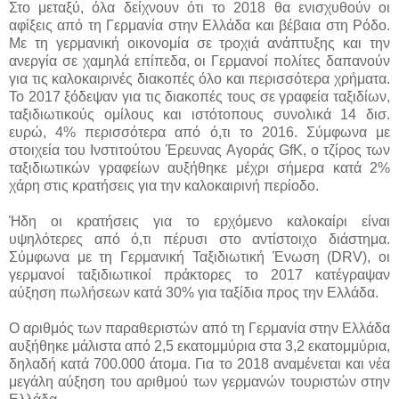
Στο μεταξύ, όλα δείχνουν ότι το 2018 θα ενισχυθούν οι
αφίξεις από τη Γερμανία στην Ελλάδα και βέβαια στη Ρόδο.
Με τη γερμανική οικονομία σε τροχιά ανάπτυξης και την
ανεργία σε χαμηλά επίπεδα, οι Γερμανοί πολίτες δαπανούν
για τις καλοκαιρινές διακοπές όλο και περισσότερα χρήματα.
Το 2017 ξόδεψαν για τις διακοπές τους σε γραφεία ταξιδίων,
ταξιδιωτικούς ομίλους και ιστότοπους συνολικά 14 δισ.
ευρώ, 4% περισσότερα από ό,τι το 2016. Σύμφωνα με
στοιχεία του Ινστιτούτου Έρευνας Αγοράς GfK, ο τζίρος των
ταξιδιωτικών γραφείων αυξήθηκε μέχρι σήμερα κατά 2%
χάρη στις κρατήσεις για την καλοκαιρινή περίοδο.
Ήδη οι κρατήσεις για το ερχόμενο καλοκαίρι είναι
υψηλότερες από ό,τι πέρυσι στο αντίστοιχο διάστημα.
Σύμφωνα με τη Γερμανική Ταξιδιωτική Ένωση (DRV), οι
γερμανοί ταξιδιωτικοί πράκτορες το 2017 κατέγραψαν
αύξηση πωλήσεων κατά 30% για ταξίδια προς την Ελλάδα.
Ο αριθμός των παραθεριστών από τη Γερμανία στην Ελλάδα
αυξήθηκε μάλιστα από 2,5 εκατομμύρια στα 3,2 εκατομμύρια,
δηλαδή κατά 700.000 άτομα. Για το 2018 αναμένεται και νέα
μεγάλη αύξηση του αριθμού των γερμανών τουριστών στην