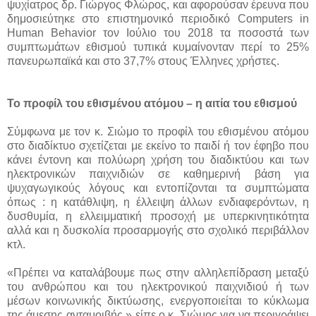
ψυχίατρος δρ. Γιώργος Φλώρος, και αφορούσαν έρευνα που
δημοσιεύτηκε στο επιστημονικό περιοδικό Computers in
Human Behavior τον Ιούλιο του 2018 τα ποσοστά των
συμπτωμάτων εθισμού τυπικά κυμαίνονταν περί το 25%
πανευρωπαϊκά και στο 37,7% στους Έλληνες χρήστες.
Το προφίλ του εθισμένου ατόμου – η αιτία του εθισμού
Σύμφωνα με τον κ. Σιώμο το προφίλ του εθισμένου ατόμου
στο διαδίκτυο σχετίζεται με εκείνο το παιδί ή τον έφηβο που
κάνει έντονη και πολύωρη χρήση του διαδικτύου και των
ηλεκτρονικών παιχνιδιών σε καθημερινή βάση για
ψυχαγωγικούς λόγους και εντοπίζονται τα συμπτώματα
όπως : η κατάθλιψη, η έλλειψη άλλων ενδιαφερόντων, η
δυσθυμία, η ελλειμματική προσοχή με υπερκινητικότητα
αλλά και η δυσκολία προσαρμογής στο σχολικό περιβάλλον
κτλ.
«Πρέπει να καταλάβουμε πως στην αλληλεπίδραση μεταξύ
του ανθρώπου και του ηλεκτρονικού παιχνιδιού ή των
μέσων κοινωνικής δικτύωσης, ενεργοποιείται το κύκλωμα
της άμεσης ανταμοιβής » είπε ο κ. Σιώμος για να περιγράψει