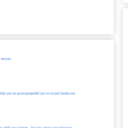
ς σκηνές
ελάει για να φωτογραφηθεί για τα social media και
 το WiFi στα Airbnb - Πρώην χάκερ προειδοποιεί