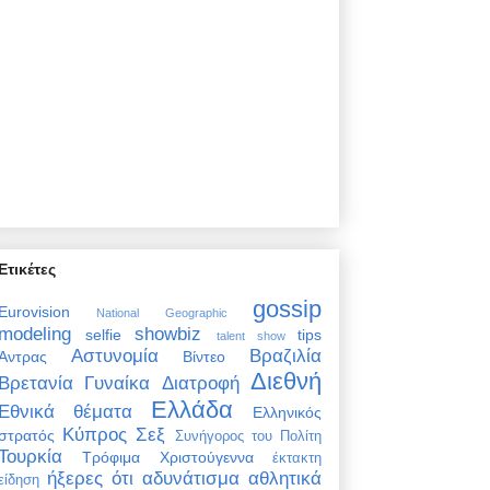
Ετικέτες
gossip
Eurovision
National Geographic
modeling
showbiz
selfie
tips
talent show
Αστυνομία
Βραζιλία
Άντρας
Βίντεο
Διεθνή
Βρετανία
Γυναίκα
Διατροφή
Ελλάδα
Εθνικά θέματα
Ελληνικός
Κύπρος
Σεξ
στρατός
Συνήγορος του Πολίτη
Τουρκία
Τρόφιμα
Χριστούγεννα
έκτακτη
ήξερες ότι
αδυνάτισμα
αθλητικά
είδηση