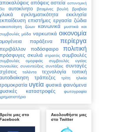
αποκαλύψεις
απόψεις
αστεία
αστυνομική
αυτοκίνητο
βιταμίνες
βουλή
βραβεία
βία
γλυκά
εγκληματικότητα
εκκλησία
εκπαίδευση
επιστήμες
εργασία
ζώδια
κοινωνικά
κακοποίηση ζώων
μυστικά και
οικονομία
ναρκωτικά
συμβουλές
μόδα
περίεργα
ομογένεια
παράξενα
πολιτική
περιβάλλον
ποδόσφαιρο
πρόσφυγες
σκυλιά
συμβουλές
στρατός
συμβουλές ομορφιάς
συμβουλές υγείας
συνταγές
συναυλίες
συνεντεύξεις
συντάξεις
σχέσεις
τεχνολογία
τοπική
ταλέντα
αυτοδιοίκηση
τράπεζες
τρίτη ηλικία
υγεία
τρομοκρατία
φυσικά φαινόμενα
φυσικές καταστροφές
φωτογραφία
χρηματιστήριο
Βρείτε μας στο
Ακολουθήστε μας
Facebook
στο Twitter