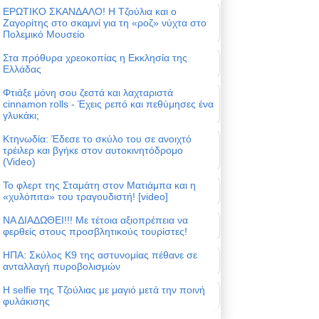
ΕΡΩΤΙΚΟ ΣΚΑΝΔΑΛΟ! Η Τζούλια και ο
Ζαγορίτης στο σκαμνί για τη «ροζ» νύχτα στο
Πολεμικό Μουσείο
Στα πρόθυρα χρεοκοπίας η Εκκλησία της
Ελλάδας
Φτιάξε μόνη σου ζεστά και λαχταριστά
cinnamon rolls - Έχεις ρεπό και πεθύμησες ένα
γλυκάκι;
Κτηνωδία: Έδεσε το σκύλο του σε ανοιχτό
τρέιλερ και βγήκε στον αυτοκινητόδρομο
(Video)
Το φλερτ της Σταμάτη στον Ματιάμπα και η
«χυλόπιτα» του τραγουδιστή! [video]
ΝΑ ΔΙΑΔΩΘΕΙ!!! Με τέτοια αξιοπρέπεια να
φερθείς στους προσβλητικούς τουρίστες!
ΗΠΑ: Σκύλος Κ9 της αστυνομίας πέθανε σε
ανταλλαγή πυροβολισμών
Η selfie της Τζούλιας με μαγιό μετά την ποινή
φυλάκισης