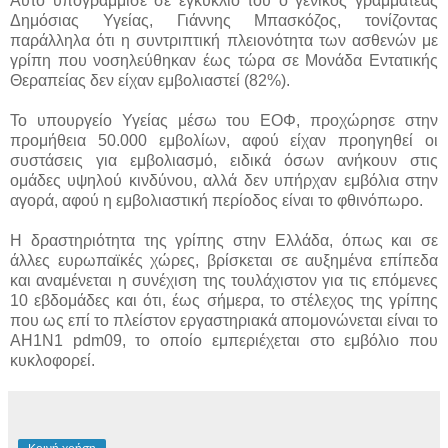
Αυτό υπογράμμισε σε εγκύκλιό του ο γενικός γραμματέας
Δημόσιας Υγείας, Γιάννης Μπασκόζος, τονίζοντας
παράλληλα ότι η συντριπτική πλειονότητα των ασθενών με
γρίπη που νοσηλεύθηκαν έως τώρα σε Μονάδα Εντατικής
Θεραπείας δεν είχαν εμβολιαστεί (82%).
Το υπουργείο Υγείας μέσω του ΕΟΦ, προχώρησε στην
προμήθεια 50.000 εμβολίων, αφού είχαν προηγηθεί οι
συστάσεις για εμβολιασμό, ειδικά όσων ανήκουν στις
ομάδες υψηλού κινδύνου, αλλά δεν υπήρχαν εμβόλια στην
αγορά, αφού η εμβολιαστική περίοδος είναι το φθινόπωρο.
Η δραστηριότητα της γρίπης στην Ελλάδα, όπως και σε
άλλες ευρωπαϊκές χώρες, βρίσκεται σε αυξημένα επίπεδα
και αναμένεται η συνέχιση της τουλάχιστον για τις επόμενες
10 εβδομάδες και ότι, έως σήμερα, το στέλεχος της γρίπης
που ως επί το πλείστον εργαστηριακά απομονώνεται είναι το
ΑΗ1Ν1 pdm09, το οποίο εμπεριέχεται στο εμβόλιο που
κυκλοφορεί.