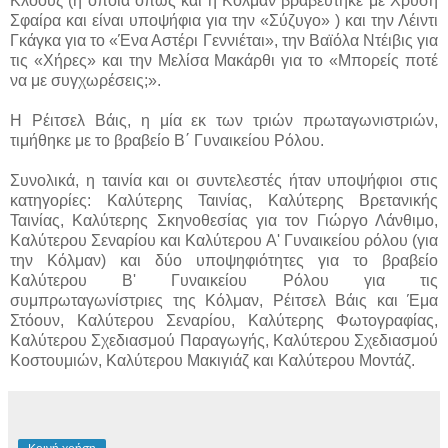
Κλόουζ (η οποία όπως και η Κόλμαν βραβεύτηκε με Χρυσή
Σφαίρα και είναι υποψήφια για την «Σύζυγο» ) και την Λέιντι
Γκάγκα για το «Ένα Αστέρι Γεννιέται», την Βαϊόλα Ντέιβις για
τις «Χήρες» και την Μελίσα Μακάρθι για το «Μπορείς ποτέ
να με συγχωρέσεις;».
Η Ρέιτσελ Βάις, η μία εκ των τριών πρωταγωνιστριών,
τιμήθηκε με το βραβείο Β΄ Γυναικείου Ρόλου.
Συνολικά, η ταινία και οι συντελεστές ήταν υποψήφιοι στις
κατηγορίες: Καλύτερης Ταινίας, Καλύτερης Βρετανικής
Ταινίας, Καλύτερης Σκηνοθεσίας για τον Γιώργο Λάνθιμο,
Καλύτερου Σεναρίου και Καλύτερου Α' Γυναικείου ρόλου (για
την Κόλμαν) και δύο υποψηφιότητες για το βραβείο
Καλύτερου Β' Γυναικείου Ρόλου για τις
συμπρωταγωνίστριες της Κόλμαν, Ρέιτσελ Βάις και Έμα
Στόουν, Καλύτερου Σεναρίου, Καλύτερης Φωτογραφίας,
Καλύτερου Σχεδιασμού Παραγωγής, Καλύτερου Σχεδιασμού
Κοστουμιών, Καλύτερου Μακιγιάζ και Καλύτερου Μοντάζ.