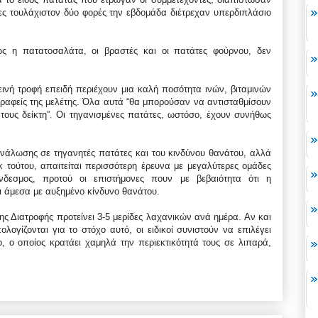
ες τουλάχιστον δύο φορές την εβδομάδα διέτρεχαν υπερδιπλάσιο
 η πατατοσαλάτα, οι βραστές και οι πατάτες φούρνου, δεν
ιεινή τροφή επειδή περιέχουν μια καλή ποσότητα ινών, βιταμινών
ραφείς της μελέτης. Όλα αυτά “θα μπορούσαν να αντισταθμίσουν
ύ τους δείκτη”. Οι τηγανισμένες πατάτες, ωστόσο, έχουν συνήθως
ανάλωσης σε τηγανητές πατάτες και του κινδύνου θανάτου, αλλά
κ τούτου, απαιτείται περισσότερη έρευνα με μεγαλύτερες ομάδες
δεσμος, προτού οι επιστήμονες πουν με βεβαιότητα ότι η
 άμεσα με αυξημένο κίνδυνο θανάτου.
 Διατροφής προτείνει 3-5 μερίδες λαχανικών ανά ημέρα. Αν και
ογίζονται για το στόχο αυτό, οι ειδικοί συνιστούν να επιλέγει
, ο οποίος κρατάει χαμηλά την περιεκτικότητά τους σε λιπαρά,