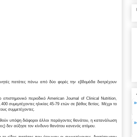
ανητές πατάτες πάνω από δύο φορές την εβδομάδα διατρέχουν
επιστημονικό περιοδικό American Journal of Clinical Nutrition,
400 συμεμτέχοντες ηλικίας 45-79 ετών σε βάθος 8ετίας. Μέχρι το
τους συμμετέχοντες.
θούν υπόψη διάφοροι άλλοι παράγοντες θανάτου, η κατανάλωση
ες) δεν αύξησε τον κίνδυνο θανάτου κανενός ατόμου.
ά το είδος πατάτας που έτρωγαν οι συμμετέχοντες, διαπίστωσαν