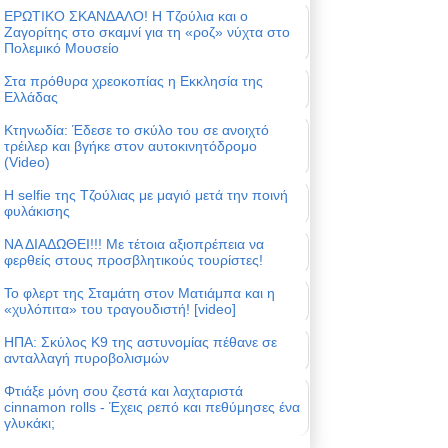
ΕΡΩΤΙΚΟ ΣΚΑΝΔΑΛΟ! Η Τζούλια και ο
Ζαγορίτης στο σκαμνί για τη «ροζ» νύχτα στο
Πολεμικό Μουσείο
Στα πρόθυρα χρεοκοπίας η Εκκλησία της
Ελλάδας
Κτηνωδία: Έδεσε το σκύλο του σε ανοιχτό
τρέιλερ και βγήκε στον αυτοκινητόδρομο
(Video)
Η selfie της Τζούλιας με μαγιό μετά την ποινή
φυλάκισης
ΝΑ ΔΙΑΔΩΘΕΙ!!! Με τέτοια αξιοπρέπεια να
φερθείς στους προσβλητικούς τουρίστες!
Το φλερτ της Σταμάτη στον Ματιάμπα και η
«χυλόπιτα» του τραγουδιστή! [video]
ΗΠΑ: Σκύλος Κ9 της αστυνομίας πέθανε σε
ανταλλαγή πυροβολισμών
Φτιάξε μόνη σου ζεστά και λαχταριστά
cinnamon rolls - Έχεις ρεπό και πεθύμησες ένα
γλυκάκι;