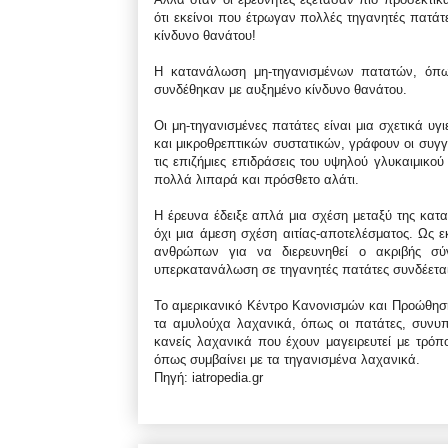
ότι εκείνοι που έτρωγαν πολλές τηγανητές πατάτ
κίνδυνο θανάτου!
Η κατανάλωση μη-τηγανισμένων πατατών, όπως
συνδέθηκαν με αυξημένο κίνδυνο θανάτου.
Οι μη-τηγανισμένες πατάτες είναι μια σχετικά υγ
και μικροθρεπτικών συστατικών, γράφουν οι συγγ
τις επιζήμιες επιδράσεις του υψηλού γλυκαιμικο
πολλά λιπαρά και πρόσθετο αλάτι.
Η έρευνα έδειξε απλά μια σχέση μεταξύ της κατ
όχι μια άμεση σχέση αιτίας-αποτελέσματος. Ως ε
ανθρώπων για να διερευνηθεί ο ακριβής σύν
υπερκατανάλωση σε τηγανητές πατάτες συνδέεται
Το αμερικανικό Κέντρο Κανονισμών και Προώθησης
τα αμυλούχα λαχανικά, όπως οι πατάτες, συνυπολ
κανείς λαχανικά που έχουν μαγειρευτεί με τρόπο
όπως συμβαίνει με τα τηγανισμένα λαχανικά.
Πηγή: iatropedia.gr