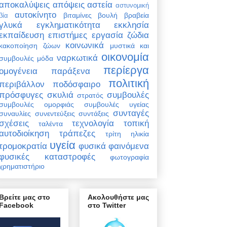
αποκαλύψεις
απόψεις
αστεία
αστυνομική
αυτοκίνητο
βιταμίνες
βουλή
βραβεία
βία
γλυκά
εγκληματικότητα
εκκλησία
εκπαίδευση
επιστήμες
εργασία
ζώδια
κοινωνικά
κακοποίηση ζώων
μυστικά και
οικονομία
ναρκωτικά
συμβουλές
μόδα
περίεργα
ομογένεια
παράξενα
πολιτική
περιβάλλον
ποδόσφαιρο
πρόσφυγες
σκυλιά
συμβουλές
στρατός
συμβουλές ομορφιάς
συμβουλές υγείας
συνταγές
συναυλίες
συνεντεύξεις
συντάξεις
σχέσεις
τεχνολογία
τοπική
ταλέντα
αυτοδιοίκηση
τράπεζες
τρίτη ηλικία
υγεία
τρομοκρατία
φυσικά φαινόμενα
φυσικές καταστροφές
φωτογραφία
χρηματιστήριο
Βρείτε μας στο
Ακολουθήστε μας
Facebook
στο Twitter